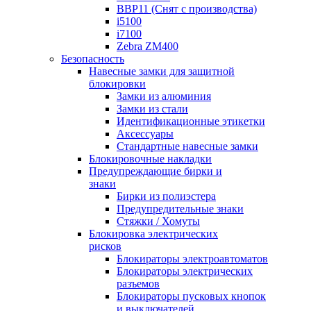
BBP11 (Снят с производства)
i5100
i7100
Zebra ZM400
Безопасность
Навесные замки для защитной
блокировки
Замки из алюминия
Замки из стали
Идентификационные этикетки
Аксессуары
Стандартные навесные замки
Блокировочные накладки
Предупреждающие бирки и
знаки
Бирки из полиэстера
Предупредительные знаки
Стяжки / Хомуты
Блокировка электрических
рисков
Блокираторы электроавтоматов
Блокираторы электрических
разъемов
Блокираторы пусковых кнопок
и выключателей