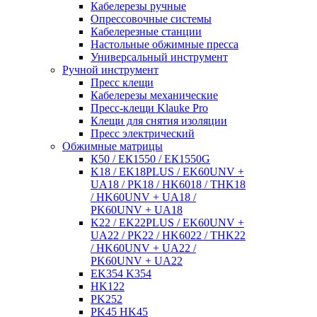
Кабелерезы ручные
Опрессовочные системы
Кабелерезные станции
Настольные обжимные пресса
Универсальный инструмент
Ручной инструмент
Пресс клещи
Кабелерезы механические
Пресс-клещи Klauke Pro
Клещи для снятия изоляции
Пресс электрический
Обжимные матрицы
К50 / ЕК1550 / ЕК1550G
K18 / EK18PLUS / EK60UNV +
UA18 / PK18 / HK6018 / THK18
/ HK60UNV + UA18 /
PK60UNV + UA18
K22 / EK22PLUS / EK60UNV +
UA22 / PK22 / HK6022 / THK22
/ HK60UNV + UA22 /
PK60UNV + UA22
EK354 K354
HK122
PK252
PK45 HK45