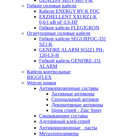
GENLIS-F Н05V/H07V-K
Гибкие силовые кабели
Кабели ENERGY RV-K FOC
EXZHELLENT XXI RZ1-K
0,6/1 кВ нГ-LS-HF
Гибкие кабели FLEGIGRON
Огнеупорные силовые кабели
Гибкие кабели SEGURFOC-331
SZ1-K
GENFIRE ALARM SO2Z1 PH-
120-LS-H
Гибкий кабель GENFIRE-331
ALARM
Кабели контрольные
BIGGFLEX
Weicon химия
Антикоррозионные составы
Активные антикоры
Специальный антикор
Декоративные антикоры
Цинк спрей - Zinc Spray
Смазывающие составы
Адгезивный клей-спрей
Антикоррозионные пасты
Металлополимеры