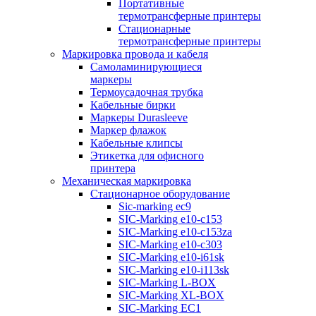
Портативные
термотрансферные принтеры
Стационарные
термотрансферные принтеры
Маркировка провода и кабеля
Самоламинирующиеся
маркеры
Термоусадочная трубка
Кабельные бирки
Маркеры Durasleeve
Маркер флажок
Кабельные клипсы
Этикетка для офисного
принтера
Механическая маркировка
Стационарное оборудование
Sic-marking ec9
SIC-Marking e10-c153
SIC-Marking e10-c153za
SIC-Marking e10-c303
SIC-Marking e10-i61sk
SIC-Marking e10-i113sk
SIC-Marking L-BOX
SIC-Marking XL-BOX
SIC-Marking EC1