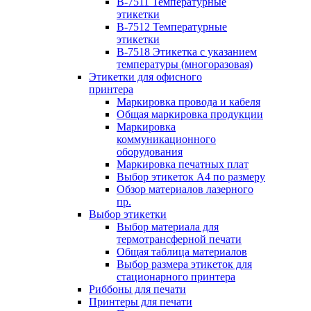
B-7511 Температурные
этикетки
B-7512 Температурные
этикетки
B-7518 Этикетка с указанием
температуры (многоразовая)
Этикетки для офисного
принтера
Маркировка провода и кабеля
Общая маркировка продукции
Маркировка
коммуникационного
оборудования
Маркировка печатных плат
Выбор этикеток А4 по размеру
Обзор материалов лазерного
пр.
Выбор этикетки
Выбор материала для
термотрансферной печати
Общая таблица материалов
Выбор размера этикеток для
стационарного принтера
Риббоны для печати
Принтеры для печати