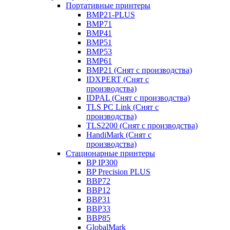
Портативные принтеры
BMP21-PLUS
BMP71
BMP41
BMP51
BMP53
BMP61
BMP21 (Снят с производства)
IDXPERT (Снят с
производства)
IDPAL (Снят с производства)
TLS PC Link (Снят с
производства)
TLS2200 (Снят с производства)
HandiMark (Снят с
производства)
Стационарные принтеры
BP IP300
BP Precision PLUS
BBP72
BBP12
BBP31
BBP33
BBP85
GlobalMark