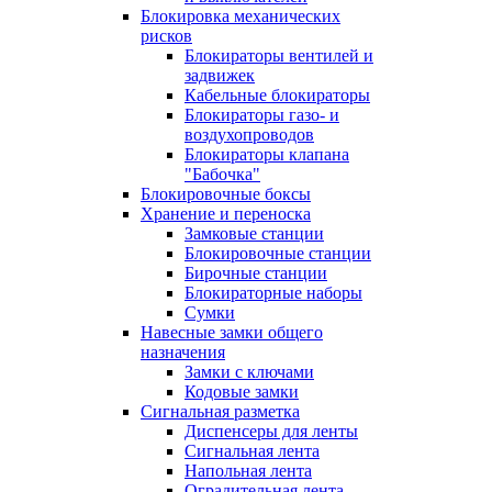
Блокировка механических
рисков
Блокираторы вентилей и
задвижек
Кабельные блокираторы
Блокираторы газо- и
воздухопроводов
Блокираторы клапана
"Бабочка"
Блокировочные боксы
Хранение и переноска
Замковые станции
Блокировочные станции
Бирочные станции
Блокираторные наборы
Сумки
Навесные замки общего
назначения
Замки с ключами
Кодовые замки
Сигнальная разметка
Диспенсеры для ленты
Сигнальная лента
Напольная лента
Оградительная лента