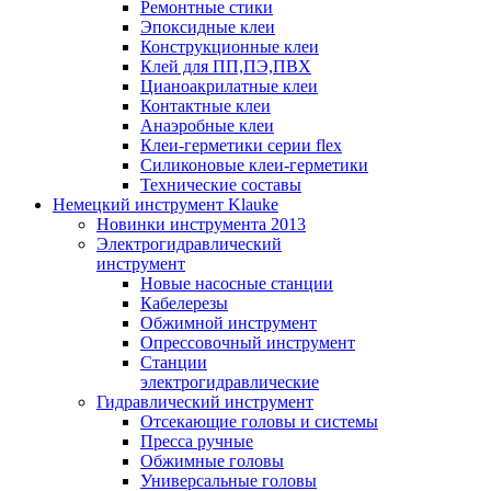
Ремонтные стики
Эпоксидные клеи
Конструкционные клеи
Клей для ПП,ПЭ,ПВХ
Цианоакрилатные клеи
Контактные клеи
Анаэробные клеи
Клеи-герметики серии flex
Силиконовые клеи-герметики
Технические составы
Немецкий инструмент Klauke
Новинки инструмента 2013
Электрогидравлический
инструмент
Новые насосные станции
Кабелерезы
Обжимной инструмент
Опрессовочный инструмент
Станции
электрогидравлические
Гидравлический инструмент
Отсекающие головы и системы
Пресса ручные
Обжимные головы
Универсальные головы