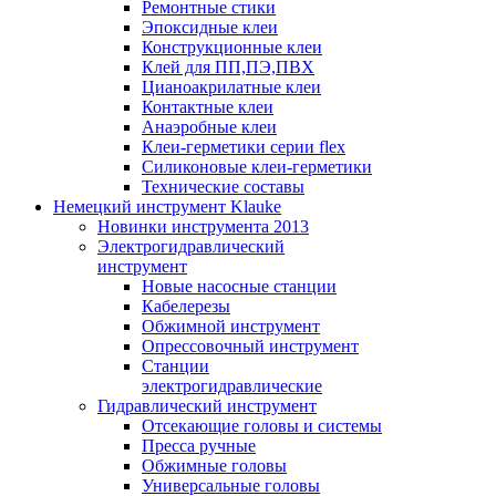
Ремонтные стики
Эпоксидные клеи
Конструкционные клеи
Клей для ПП,ПЭ,ПВХ
Цианоакрилатные клеи
Контактные клеи
Анаэробные клеи
Клеи-герметики серии flex
Силиконовые клеи-герметики
Технические составы
Немецкий инструмент Klauke
Новинки инструмента 2013
Электрогидравлический
инструмент
Новые насосные станции
Кабелерезы
Обжимной инструмент
Опрессовочный инструмент
Станции
электрогидравлические
Гидравлический инструмент
Отсекающие головы и системы
Пресса ручные
Обжимные головы
Универсальные головы