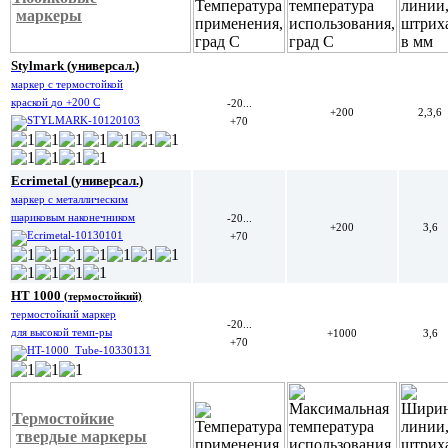
маркеры
Stylmark (универсал.)
маркер с термостойкой
краской
до +200 С
-20...
+200
2,3,6
+70
Ecrimetal (универсал.)
маркер с металлическим
шариковым наконечником
-20...
+200
3,6
+70
HT 1000
(термостойкий)
термостойкий маркер
-20...
для высокой темп-ры
+1000
3,6
+70
Термостойкие
твердые маркеры