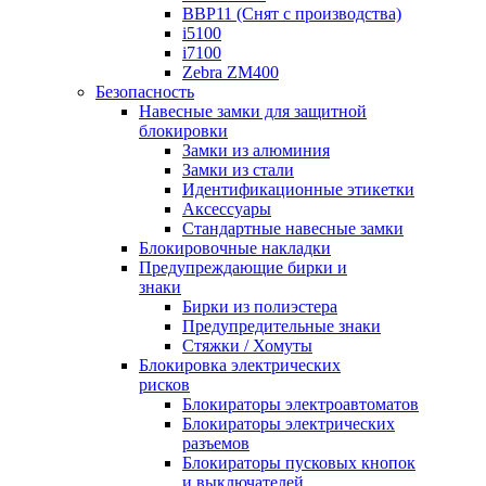
BBP11 (Снят с производства)
i5100
i7100
Zebra ZM400
Безопасность
Навесные замки для защитной
блокировки
Замки из алюминия
Замки из стали
Идентификационные этикетки
Аксессуары
Стандартные навесные замки
Блокировочные накладки
Предупреждающие бирки и
знаки
Бирки из полиэстера
Предупредительные знаки
Стяжки / Хомуты
Блокировка электрических
рисков
Блокираторы электроавтоматов
Блокираторы электрических
разъемов
Блокираторы пусковых кнопок
и выключателей