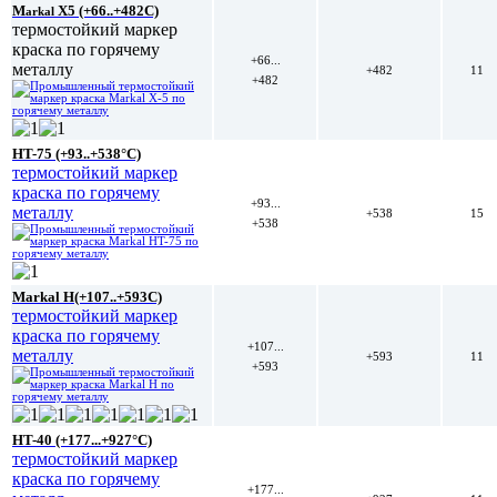
M
X5 (+66..+482C)
arkal
термостойкий маркер
краска по горячему
+66...
металлу
+482
11
+482
HT-75 (+93..+538°C)
термостойкий маркер
краска по горячему
+93...
металлу
+538
15
+538
Markal H(+107..+593C)
термостойкий маркер
краска по горячему
+107...
металлу
+593
11
+593
HT-40 (+177...+927°C)
термостойкий маркер
краска по горячему
+177...