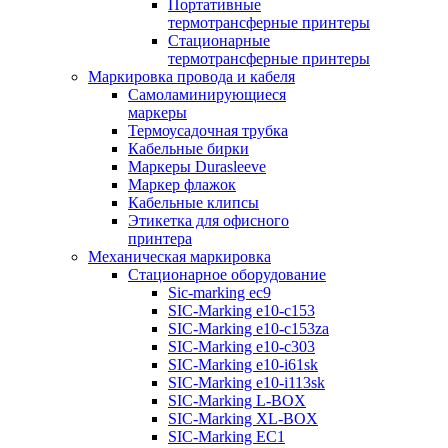
Портативные
термотрансферные принтеры
Стационарные
термотрансферные принтеры
Маркировка провода и кабеля
Самоламинирующиеся
маркеры
Термоусадочная трубка
Кабельные бирки
Маркеры Durasleeve
Маркер флажок
Кабельные клипсы
Этикетка для офисного
принтера
Механическая маркировка
Стационарное оборудование
Sic-marking ec9
SIC-Marking e10-c153
SIC-Marking e10-c153za
SIC-Marking e10-c303
SIC-Marking e10-i61sk
SIC-Marking e10-i113sk
SIC-Marking L-BOX
SIC-Marking XL-BOX
SIC-Marking EC1