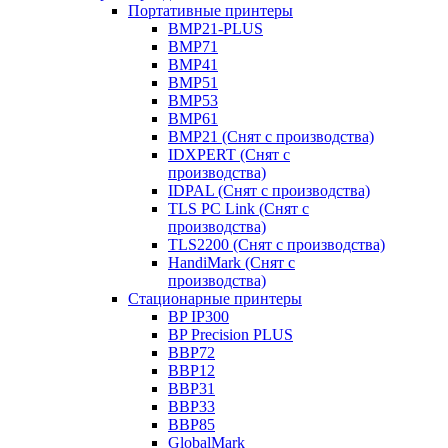
Портативные принтеры
BMP21-PLUS
BMP71
BMP41
BMP51
BMP53
BMP61
BMP21 (Снят с производства)
IDXPERT (Снят с
производства)
IDPAL (Снят с производства)
TLS PC Link (Снят с
производства)
TLS2200 (Снят с производства)
HandiMark (Снят с
производства)
Стационарные принтеры
BP IP300
BP Precision PLUS
BBP72
BBP12
BBP31
BBP33
BBP85
GlobalMark