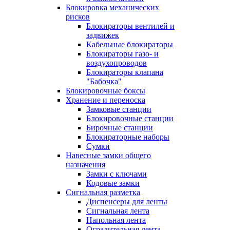
Блокировка механических
рисков
Блокираторы вентилей и
задвижек
Кабельные блокираторы
Блокираторы газо- и
воздухопроводов
Блокираторы клапана
"Бабочка"
Блокировочные боксы
Хранение и переноска
Замковые станции
Блокировочные станции
Бирочные станции
Блокираторные наборы
Сумки
Навесные замки общего
назначения
Замки с ключами
Кодовые замки
Сигнальная разметка
Диспенсеры для ленты
Сигнальная лента
Напольная лента
Оградительная лента