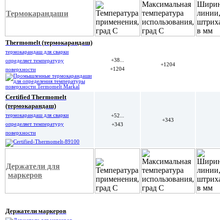
Термокарандаши
Thermomelt (термокарандаш)
термокарандаш для сварки
+38...
определяет
температуру
+1204
+1204
поверхности
Certified Thermomelt
(термокарандаш)
термокарандаш для сварки
+52...
+343
определяет
температуру
+343
поверхности
Держатели для
маркеров
Держатели маркеров