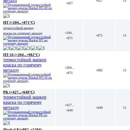
металл
+927
11
+927
HT (+204...+871°C)
термостойкий маркер
+204...
краска по горячему металлу
+871
11
+871
HT-34 (+204...+982°C)
термостойкий маркер
краска по горячему
+204...
металлу
+982
11
+871
PK (+427...+649°C)
термостойкий маркер
краска по горячему
+427...
металлу
+649
11
+649
Markal K(+982..+1204)