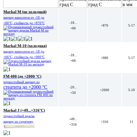
Markal M (по холодной)
маркер наносится от -18 до
-18...
+66°C, стойкость до +870°C
+870
5-17
+66
Markal M-10 (холодная)
маркер наносится от -18 до
-18...
+66°C, стойкость до +980°C
+980
5-17
+66
FM 400 (до +2000 °C)
термостойкий маркер из
стеатита до +2000 °C
-20...
+2000
5-10
+50
Markal J (+49...+316°C)
термостойкий краска
+49...
маркер по горячему
+316
11
+316