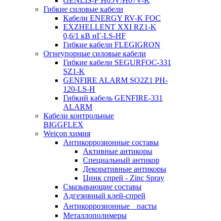
GENLIS-F Н05V/H07V-K
Гибкие силовые кабели
Кабели ENERGY RV-K FOC
EXZHELLENT XXI RZ1-K
0,6/1 кВ нГ-LS-HF
Гибкие кабели FLEGIGRON
Огнеупорные силовые кабели
Гибкие кабели SEGURFOC-331
SZ1-K
GENFIRE ALARM SO2Z1 PH-
120-LS-H
Гибкий кабель GENFIRE-331
ALARM
Кабели контрольные
BIGGFLEX
Weicon химия
Антикоррозионные составы
Активные антикоры
Специальный антикор
Декоративные антикоры
Цинк спрей - Zinc Spray
Смазывающие составы
Адгезивный клей-спрей
Антикоррозионные пасты
Металлополимеры