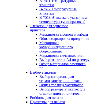
B-7511 Температурные
этикетки
B-7512 Температурные
этикетки
B-7518 Этикетка с указанием
температуры (многоразовая)
Этикетки для офисного
принтера
Маркировка провода и кабеля
Общая маркировка продукции
Маркировка
коммуникационного
оборудования
Маркировка печатных плат
Выбор этикеток А4 по размеру
Обзор материалов лазерного
пр.
Выбор этикетки
Выбор материала для
термотрансферной печати
Общая таблица материалов
Выбор размера этикеток для
стационарного принтера
Риббоны для печати
Принтеры для печати