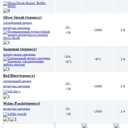
Silver Streak (термост.)
специфльный маркер
-20...
карандаш сварщика
+2000
2-8
+50
Soapstone (термост.)
маркер мелок сварщика
-204...
+871
2-8
+871
Red Riter(термост.)
специальный маркер
-20...
карандаш сварщика
+2000
2-8
+50
W
P
(термост)
elder
encils
карандаш сварщика
-20...
+2000
2-4
+50