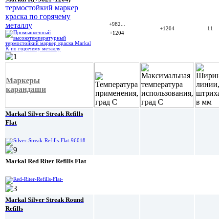
термостойкий маркер
краска по горячему
металлу
+982...
+1204
11
+1204
Маркеры
карандаши
Markal Silver Streak Refills
Flat
Markal Red Riter Refills Flat
Markal Silver Streak Round
Refills