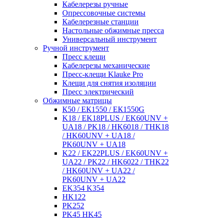
Кабелерезы ручные
Опрессовочные системы
Кабелерезные станции
Настольные обжимные пресса
Универсальный инструмент
Ручной инструмент
Пресс клещи
Кабелерезы механические
Пресс-клещи Klauke Pro
Клещи для снятия изоляции
Пресс электрический
Обжимные матрицы
К50 / ЕК1550 / ЕК1550G
K18 / EK18PLUS / EK60UNV +
UA18 / PK18 / HK6018 / THK18
/ HK60UNV + UA18 /
PK60UNV + UA18
K22 / EK22PLUS / EK60UNV +
UA22 / PK22 / HK6022 / THK22
/ HK60UNV + UA22 /
PK60UNV + UA22
EK354 K354
HK122
PK252
PK45 HK45