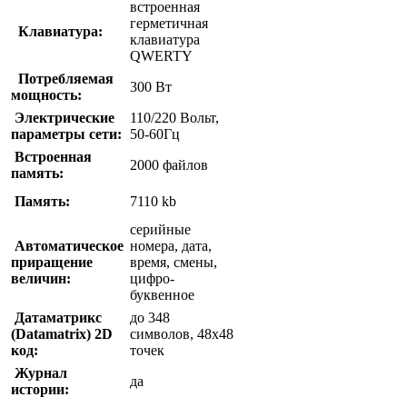
встроенная
герметичная
Клавиатура:
клавиатура
QWERTY
Потребляемая
300 Вт
мощность:
Электрические
110/220 Вольт,
параметры сети:
50-60Гц
Встроенная
2000 файлов
память:
Память:
7110 kb
серийные
Автоматическое
номера, дата,
приращение
время, смены,
величин:
цифро-
буквенное
Датаматрикс
до 348
(Datamatrix) 2D
символов, 48х48
код:
точек
Журнал
да
истории: