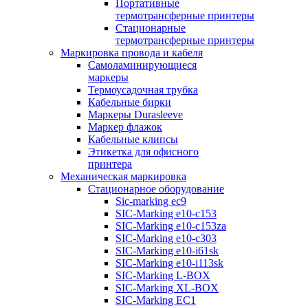
Портативные
термотрансферные принтеры
Стационарные
термотрансферные принтеры
Маркировка провода и кабеля
Самоламинирующиеся
маркеры
Термоусадочная трубка
Кабельные бирки
Маркеры Durasleeve
Маркер флажок
Кабельные клипсы
Этикетка для офисного
принтера
Механическая маркировка
Стационарное оборудование
Sic-marking ec9
SIC-Marking e10-c153
SIC-Marking e10-c153za
SIC-Marking e10-c303
SIC-Marking e10-i61sk
SIC-Marking e10-i113sk
SIC-Marking L-BOX
SIC-Marking XL-BOX
SIC-Marking EC1