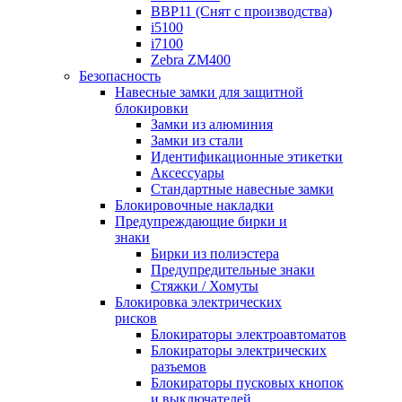
BBP11 (Снят с производства)
i5100
i7100
Zebra ZM400
Безопасность
Навесные замки для защитной
блокировки
Замки из алюминия
Замки из стали
Идентификационные этикетки
Аксессуары
Стандартные навесные замки
Блокировочные накладки
Предупреждающие бирки и
знаки
Бирки из полиэстера
Предупредительные знаки
Стяжки / Хомуты
Блокировка электрических
рисков
Блокираторы электроавтоматов
Блокираторы электрических
разъемов
Блокираторы пусковых кнопок
и выключателей