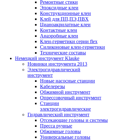
Ремонтные стики
Эпоксидные клеи
Конструкционные клеи
Клей для ПП,ПЭ,ПВХ
Цианоакрилатные клеи
Контактные клеи
Анаэробные клеи
Клеи-герметики серии flex
Силиконовые клеи-герметики
Технические составы
Немецкий инструмент Klauke
Новинки инструмента 2013
Электрогидравлический
инструмент
Новые насосные станции
Кабелерезы
Обжимной инструмент
Опрессовочный инструмент
Станции
электрогидравлические
Гидравлический инструмент
Отсекающие головы и системы
Пресса ручные
Обжимные головы
Универсальные головы