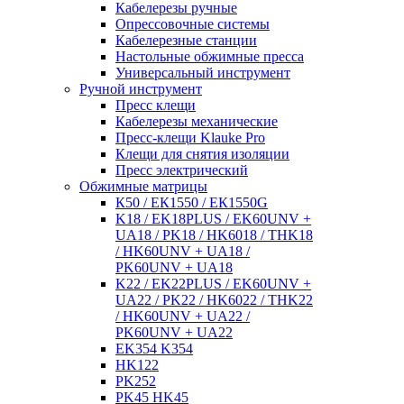
Кабелерезы ручные
Опрессовочные системы
Кабелерезные станции
Настольные обжимные пресса
Универсальный инструмент
Ручной инструмент
Пресс клещи
Кабелерезы механические
Пресс-клещи Klauke Pro
Клещи для снятия изоляции
Пресс электрический
Обжимные матрицы
К50 / ЕК1550 / ЕК1550G
K18 / EK18PLUS / EK60UNV +
UA18 / PK18 / HK6018 / THK18
/ HK60UNV + UA18 /
PK60UNV + UA18
K22 / EK22PLUS / EK60UNV +
UA22 / PK22 / HK6022 / THK22
/ HK60UNV + UA22 /
PK60UNV + UA22
EK354 K354
HK122
PK252
PK45 HK45