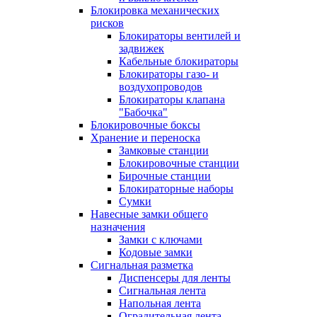
Блокировка механических
рисков
Блокираторы вентилей и
задвижек
Кабельные блокираторы
Блокираторы газо- и
воздухопроводов
Блокираторы клапана
"Бабочка"
Блокировочные боксы
Хранение и переноска
Замковые станции
Блокировочные станции
Бирочные станции
Блокираторные наборы
Сумки
Навесные замки общего
назначения
Замки с ключами
Кодовые замки
Сигнальная разметка
Диспенсеры для ленты
Сигнальная лента
Напольная лента
Оградительная лента