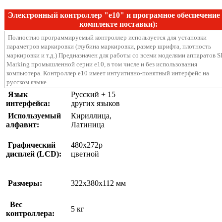
Электронный контроллер "e10" и програмное обеспечение
комплекте поставки):
Полностью программируемый контроллер используется для установки
параметров маркировки (глубина маркировки, размер шрифта, плотность
маркировки и т.д.) Предназначен для работы со всеми моделями аппаратов S
Marking промышленной серии e10, в том числе и без использования
компьютера. Контроллер e10 имеет интуитивно-понятный интерфейс на
русском языке.
Язык
Русский + 15
интерфейса:
других языков
Используемый
Кириллица,
алфавит:
Латиница
Графический
480x272p
дисплей (LCD):
цветной
Размеры:
322x380x112
мм
Вес
5 кг
контроллера: