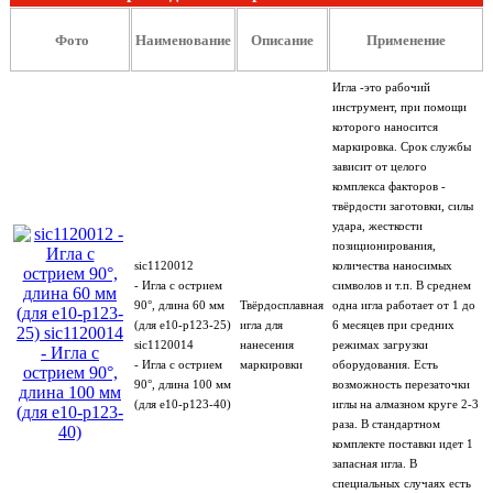
Фото
Наименование
Описание
Применение
Игла -это рабочий
инструмент, при помощи
которого наносится
маркировка. Срок службы
зависит от целого
комплекса факторов -
твёрдости заготовки, силы
удара, жесткости
позиционирования,
sic1120012
количества наносимых
- Игла с острием
символов и т.п. В среднем
90°, длина 60 мм
Твёрдосплавная
одна игла работает от 1 до
(для e10-p123-25)
игла для
6 месяцев при средних
sic1120014
нанесения
режимах загрузки
- Игла с острием
маркировки
оборудования. Есть
90°, длина 100 мм
возможность перезаточки
(для e10-p123-40)
иглы на алмазном круге 2-3
раза. В стандартном
комплекте поставки идет 1
запасная игла. В
специальных случаях есть