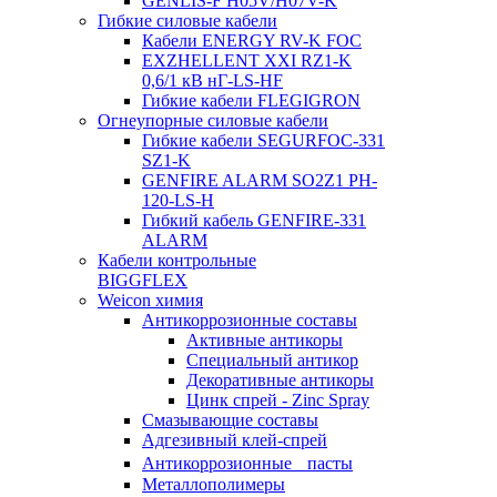
GENLIS-F Н05V/H07V-K
Гибкие силовые кабели
Кабели ENERGY RV-K FOC
EXZHELLENT XXI RZ1-K
0,6/1 кВ нГ-LS-HF
Гибкие кабели FLEGIGRON
Огнеупорные силовые кабели
Гибкие кабели SEGURFOC-331
SZ1-K
GENFIRE ALARM SO2Z1 PH-
120-LS-H
Гибкий кабель GENFIRE-331
ALARM
Кабели контрольные
BIGGFLEX
Weicon химия
Антикоррозионные составы
Активные антикоры
Специальный антикор
Декоративные антикоры
Цинк спрей - Zinc Spray
Смазывающие составы
Адгезивный клей-спрей
Антикоррозионные пасты
Металлополимеры