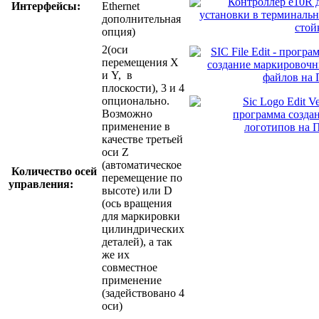
Интерфейсы:
Ethernet
дополнительная
опция)
2(оси
перемещения X
и Y, в
плоскости), 3 и 4
опционально.
Возможно
применение в
качестве третьей
оси Z
(автоматическое
Количество осей
перемещение по
управления:
высоте) или D
(ось вращения
для маркировки
цилиндрических
деталей), а так
же их
совместное
применение
(задействовано 4
оси)