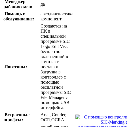
Менеджер
да
рабочих смен:
Помощь в
автодиагностика
обслуживание:
компонент
Создаются на
ПК в
специальной
программе SIC
Logo Edit Vec,
бесплатно
включенной в
комплект
Логотипы:
поставки.
Загрузка в
контроллер с
помощью
бесплатной
программы SIC
File-Manager с
помощью USB
интерфейса.
Встроенные
Arial, Courier,
шрифты:
OCR,OCRA
линейная, под