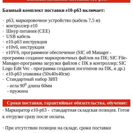
Базовый комплект поставки e10-p63 включает:
· p63, маркировочное устройство (кабель 7,5 м)
· контроллер e10
· Шнур питания (СЕЕ)
· USB кабель
· е10-p63 инструкция
· e10v6, инструкция
· e10V6, программное обеспечение (SIC e8 Manager -
программа создание маркировочных файлов на ПК; SIC File-
Manager-программа загрузки файлов с ПК в контроллер; SIC
Logo Edit Vec - программа создания логотипов на ПК, и др.)
· е10-p63 упаковка (50х40х40см)
· Стандартный набор ЗИП
0
- игла 90
длина 60мм
- пружина
Сроки поставки, гарантийные обязательства, обучение:
· Маркиратор e10-p63 - cтандартная складская позиция. Готов
к отгрузке сразу после оплаты.
· При отсутствии позиции на складе, сроки поставки