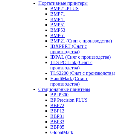
Портативные принтеры
BMP21-PLUS
BMP71
BMP41
BMP51
BMP53
BMP61
BMP21 (Снят с производства)
IDXPERT (Снят с
производства)
IDPAL (Снят с производства)
TLS PC Link (Снят с
производства)
TLS2200 (Снят с производства)
HandiMark (Снят с
производства)
Стационарные принтеры
BP IP300
BP Precision PLUS
BBP72
BBP12
BBP31
BBP33
BBP85
GlobalMark