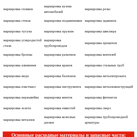
маркировка кузова
маркировка сплавов
маркировка рельс
автомобилей
маркировка стекла
маркировка подшипников
маркировка задвижек
маркировка чугуна
маркировка пружин
маркировка швеллера
маркировка углеродистой
маркировка
маркировка прицепов
стали
трубопроводов
маркировка бронзы
маркировка разъемов
маркировка вентилей
маркировка алюминия
маркировка кранов
маркировка стальных труб
маркировка меди
маркировка баллонов
маркировка металлопроката
маркировка пластмасс
маркировка инструмента
маркировка металлоконструкций
маркировка нержавейки
маркировка винтов
маркировка фитингов
маркировка золота
маркировка емкостей
маркировка сверл
маркировка колесных
маркировка трубопроводной
маркировка металлов
дисков
арматуры
Основные расходные материалы и запасные части: