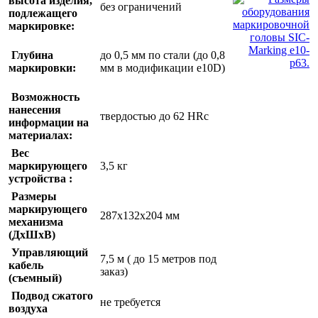
высота изделия,
без ограничений
подлежащего
маркировке:
Глубина
до 0,5 мм по стали (до 0,8
маркировки:
мм в модификации e10D)
Возможность
нанесения
твердостью до 62 HRc
информации на
материалах:
Вес
маркирующего
3,5 кг
устройства :
Размеры
маркирующего
287x132x204
мм
механизма
(ДхШхВ)
Управляющий
7,5 м ( до 15 метров под
кабель
заказ)
(съемный)
Подвод сжатого
не требуется
воздуха