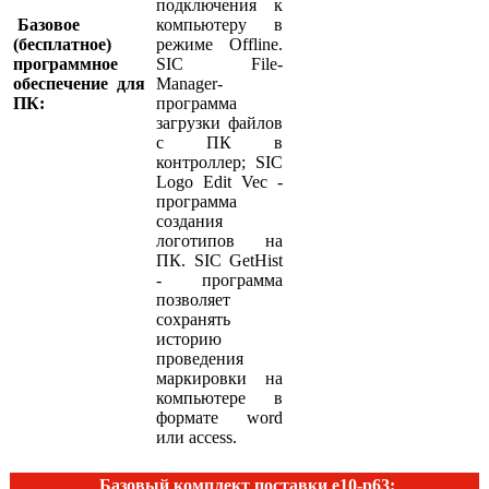
подключения к
Базовое
компьютеру в
(бесплатное)
режиме Offline.
программное
SIC File-
обеспечение для
Manager-
ПК:
программа
загрузки файлов
с ПК в
контроллер; SIC
Logo Edit Vec -
программа
создания
логотипов на
ПК. SIC GetHist
- программа
позволяет
сохранять
историю
проведения
маркировки на
компьютере в
формате word
или access.
Базовый комплект поставки e10-p63: