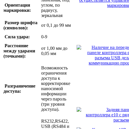
Ориентация
углом, по
маркировки:
радиусу,
зеркальная
Размер шрифта
от 0,1 до 99 мм
(символов):
Сила удара:
0-9
Расстояние
от 1,00 мм до
между ударами
0,05 мм
(точками):
Возможность
ограничения
доступа к
корректировке
Разграничение
наносимой
доступа:
информации
через пароль
(три уровня
доступа).
RS232,RS422,
USB (RS484 и