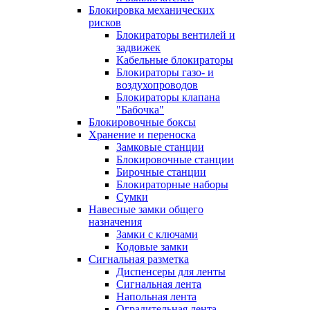
Блокировка механических
рисков
Блокираторы вентилей и
задвижек
Кабельные блокираторы
Блокираторы газо- и
воздухопроводов
Блокираторы клапана
"Бабочка"
Блокировочные боксы
Хранение и переноска
Замковые станции
Блокировочные станции
Бирочные станции
Блокираторные наборы
Сумки
Навесные замки общего
назначения
Замки с ключами
Кодовые замки
Сигнальная разметка
Диспенсеры для ленты
Сигнальная лента
Напольная лента
Оградительная лента