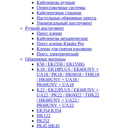
Кабелерезы ручные
Опрессовочные системы
Кабелерезные станции
Настольные обжимные пресса
Универсальный инструмент
Ручной инструмент
Пресс клещи
Кабелерезы механические
Пресс-клещи Klauke Pro
Клещи для снятия изоляции
Пресс электрический
Обжимные матрицы
К50 / ЕК1550 / ЕК1550G
K18 / EK18PLUS / EK60UNV +
UA18 / PK18 / HK6018 / THK18
/ HK60UNV + UA18 /
PK60UNV + UA18
K22 / EK22PLUS / EK60UNV +
UA22 / PK22 / HK6022 / THK22
/ HK60UNV + UA22 /
PK60UNV + UA22
EK354 K354
HK122
PK252
PK45 HK45