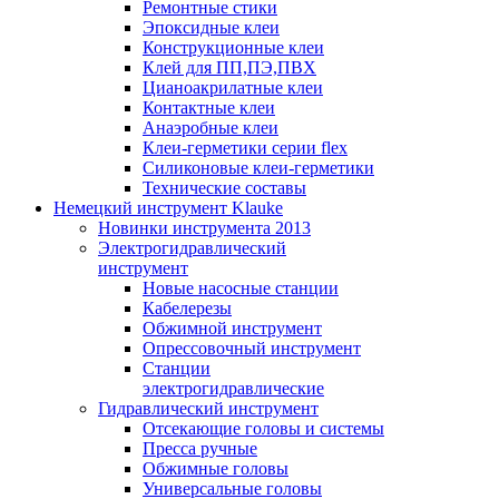
Ремонтные стики
Эпоксидные клеи
Конструкционные клеи
Клей для ПП,ПЭ,ПВХ
Цианоакрилатные клеи
Контактные клеи
Анаэробные клеи
Клеи-герметики серии flex
Силиконовые клеи-герметики
Технические составы
Немецкий инструмент Klauke
Новинки инструмента 2013
Электрогидравлический
инструмент
Новые насосные станции
Кабелерезы
Обжимной инструмент
Опрессовочный инструмент
Станции
электрогидравлические
Гидравлический инструмент
Отсекающие головы и системы
Пресса ручные
Обжимные головы
Универсальные головы