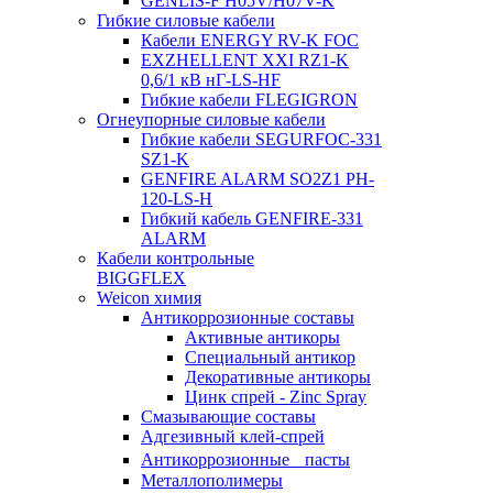
GENLIS-F Н05V/H07V-K
Гибкие силовые кабели
Кабели ENERGY RV-K FOC
EXZHELLENT XXI RZ1-K
0,6/1 кВ нГ-LS-HF
Гибкие кабели FLEGIGRON
Огнеупорные силовые кабели
Гибкие кабели SEGURFOC-331
SZ1-K
GENFIRE ALARM SO2Z1 PH-
120-LS-H
Гибкий кабель GENFIRE-331
ALARM
Кабели контрольные
BIGGFLEX
Weicon химия
Антикоррозионные составы
Активные антикоры
Специальный антикор
Декоративные антикоры
Цинк спрей - Zinc Spray
Смазывающие составы
Адгезивный клей-спрей
Антикоррозионные пасты
Металлополимеры