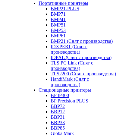
Портативные принтеры
BMP21-PLUS
BMP71
BMP41
BMP51
BMP53
BMP61
BMP21 (Снят с производства)
IDXPERT (Снят с
производства)
IDPAL (Снят с производства)
TLS PC Link (Снят с
производства)
TLS2200 (Снят с производства)
HandiMark (Снят с
производства)
Стационарные принтеры
BP IP300
BP Precision PLUS
BBP72
BBP12
BBP31
BBP33
BBP85
GlobalMark