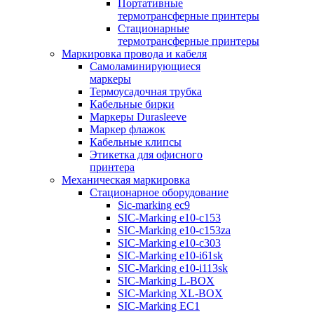
Портативные
термотрансферные принтеры
Стационарные
термотрансферные принтеры
Маркировка провода и кабеля
Самоламинирующиеся
маркеры
Термоусадочная трубка
Кабельные бирки
Маркеры Durasleeve
Маркер флажок
Кабельные клипсы
Этикетка для офисного
принтера
Механическая маркировка
Стационарное оборудование
Sic-marking ec9
SIC-Marking e10-c153
SIC-Marking e10-c153za
SIC-Marking e10-c303
SIC-Marking e10-i61sk
SIC-Marking e10-i113sk
SIC-Marking L-BOX
SIC-Marking XL-BOX
SIC-Marking EC1