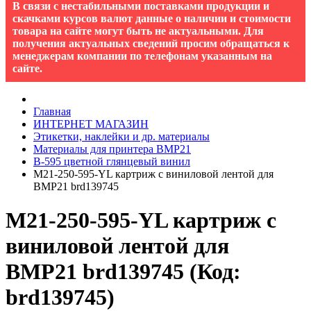
В связи с нестабильными поставками продукции и
скачками курсов валют данные о наличии и стоимости
товара на сайте могут быть не актуальными. Для
получения актуальных сведений просим обращаться к
менеджерам компании по телефонам указанным на
сайте.
Главная
ИНТЕРНЕТ МАГАЗИН
Этикетки, наклейки и др. материалы
Материалы для принтера BMP21
B-595 цветной глянцевый винил
M21-250-595-YL картриж с виниловой лентой для
BMP21 brd139745
M21-250-595-YL картриж с
виниловой лентой для
BMP21 brd139745
(Код:
brd139745
)