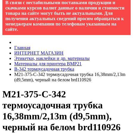
В связи с нестабильными поставками продукции и
скачками курсов валют данные о наличии и стоимости
товара на сайте могут быть не актуальными. Для
получения актуальных сведений просим обращаться к
менеджерам компании по телефонам указанным на
сайте.
Главная
ИНТЕРНЕТ МАГАЗИН
Этикетки, наклейки и др. материалы
Материалы для принтера BMP21
B-342 термоусадочная трубка
M21-375-C-342 термоусадочная трубка 16,38mm/2,13m
(d9,5mm), черный на белом brd110926
M21-375-C-342
термоусадочная трубка
16,38mm/2,13m (d9,5mm),
черный на белом brd110926