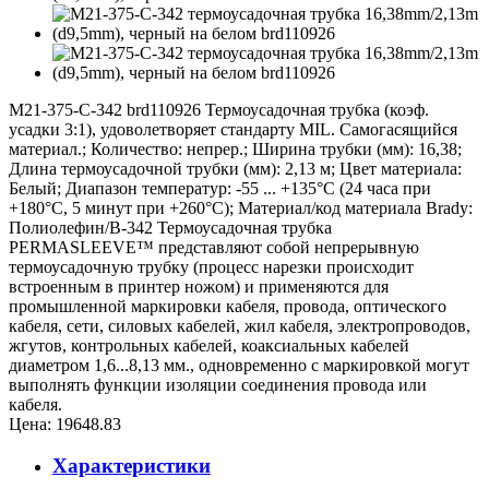
M21-375-C-342 brd110926 Термоусадочная трубка (коэф.
усадки 3:1), удоволетворяет стандарту MIL. Самогасящийся
материал.; Количество: непрер.; Ширина трубки (мм): 16,38;
Длина термоусадочной трубки (мм): 2,13 м; Цвет материала:
Белый; Диапазон температур: -55 ... +135°С (24 часа при
+180°С, 5 минут при +260°С); Материал/код материала Brady:
Полиолефин/В-342 Термоусадочная трубка
PERMASLEEVE™ представляют собой непрерывную
термоусадочную трубку (процесс нарезки происходит
встроенным в принтер ножом) и применяются для
промышленной маркировки кабеля, провода, оптического
кабеля, сети, силовых кабелей, жил кабеля, электропроводов,
жгутов, контрольных кабелей, коаксиальных кабелей
диаметром 1,6...8,13 мм., одновременно с маркировкой могут
выполнять функции изоляции соединения провода или
кабеля.
Цена:
19648.83
Характеристики