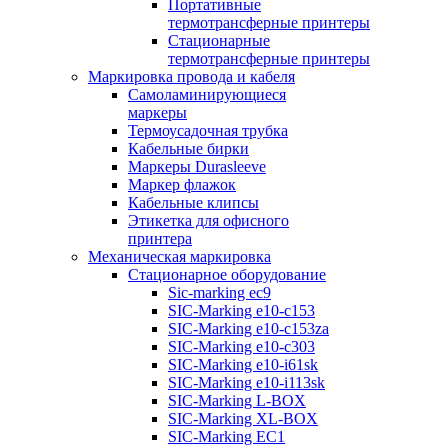
Портативные
термотрансферные принтеры
Стационарные
термотрансферные принтеры
Маркировка провода и кабеля
Самоламинирующиеся
маркеры
Термоусадочная трубка
Кабельные бирки
Маркеры Durasleeve
Маркер флажок
Кабельные клипсы
Этикетка для офисного
принтера
Механическая маркировка
Стационарное оборудование
Sic-marking ec9
SIC-Marking e10-c153
SIC-Marking e10-c153za
SIC-Marking e10-c303
SIC-Marking e10-i61sk
SIC-Marking e10-i113sk
SIC-Marking L-BOX
SIC-Marking XL-BOX
SIC-Marking EC1