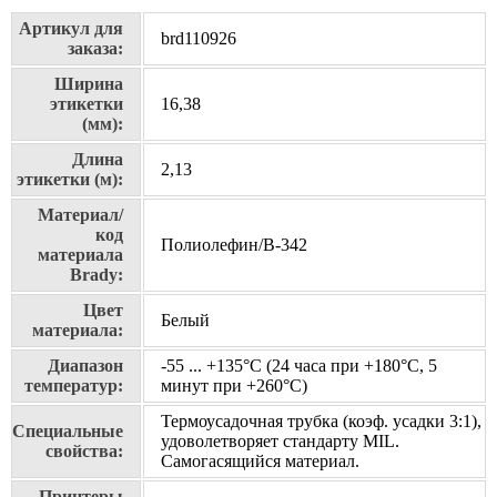
Артикул для
brd110926
заказа:
Ширина
этикетки
16,38
(мм):
Длина
2,13
этикетки (м):
Материал/
код
Полиолефин/В-342
материала
Brady:
Цвет
Белый
материала:
Диапазон
-55 ... +135°С (24 часа при +180°С, 5
температур:
минут при +260°С)
Термоусадочная трубка (коэф. усадки 3:1),
Специальные
удоволетворяет стандарту MIL.
свойства:
Самогасящийся материал.
Принтеры