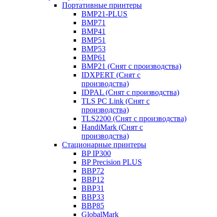
Портативные принтеры
BMP21-PLUS
BMP71
BMP41
BMP51
BMP53
BMP61
BMP21 (Снят с производства)
IDXPERT (Снят с
производства)
IDPAL (Снят с производства)
TLS PC Link (Снят с
производства)
TLS2200 (Снят с производства)
HandiMark (Снят с
производства)
Стационарные принтеры
BP IP300
BP Precision PLUS
BBP72
BBP12
BBP31
BBP33
BBP85
GlobalMark