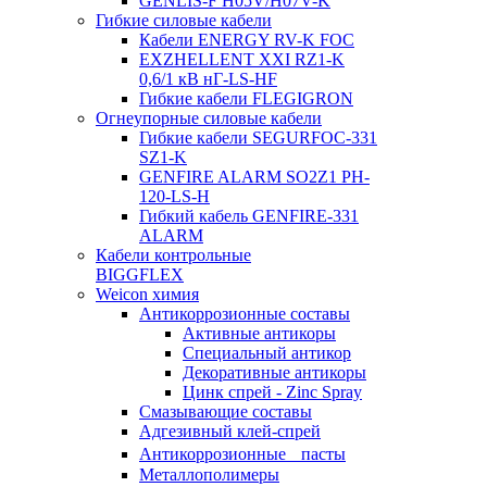
GENLIS-F Н05V/H07V-K
Гибкие силовые кабели
Кабели ENERGY RV-K FOC
EXZHELLENT XXI RZ1-K
0,6/1 кВ нГ-LS-HF
Гибкие кабели FLEGIGRON
Огнеупорные силовые кабели
Гибкие кабели SEGURFOC-331
SZ1-K
GENFIRE ALARM SO2Z1 PH-
120-LS-H
Гибкий кабель GENFIRE-331
ALARM
Кабели контрольные
BIGGFLEX
Weicon химия
Антикоррозионные составы
Активные антикоры
Специальный антикор
Декоративные антикоры
Цинк спрей - Zinc Spray
Смазывающие составы
Адгезивный клей-спрей
Антикоррозионные пасты
Металлополимеры