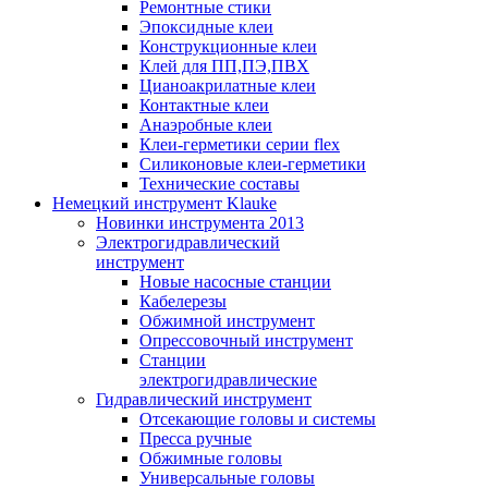
Ремонтные стики
Эпоксидные клеи
Конструкционные клеи
Клей для ПП,ПЭ,ПВХ
Цианоакрилатные клеи
Контактные клеи
Анаэробные клеи
Клеи-герметики серии flex
Силиконовые клеи-герметики
Технические составы
Немецкий инструмент Klauke
Новинки инструмента 2013
Электрогидравлический
инструмент
Новые насосные станции
Кабелерезы
Обжимной инструмент
Опрессовочный инструмент
Станции
электрогидравлические
Гидравлический инструмент
Отсекающие головы и системы
Пресса ручные
Обжимные головы
Универсальные головы