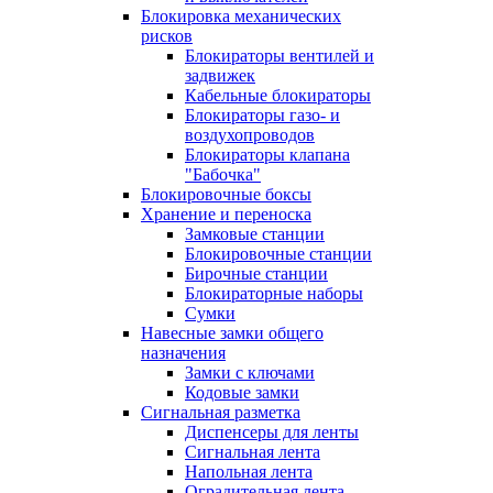
Блокировка механических
рисков
Блокираторы вентилей и
задвижек
Кабельные блокираторы
Блокираторы газо- и
воздухопроводов
Блокираторы клапана
"Бабочка"
Блокировочные боксы
Хранение и переноска
Замковые станции
Блокировочные станции
Бирочные станции
Блокираторные наборы
Сумки
Навесные замки общего
назначения
Замки с ключами
Кодовые замки
Сигнальная разметка
Диспенсеры для ленты
Сигнальная лента
Напольная лента
Оградительная лента