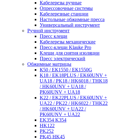
Кабелерезы ручные
Опрессовочные системы
Кабелерезные станции
Настольные обжимные пресса
Универсальный инструмент
Ручной инструмент
Пресс клещи
Кабелерезы механические
Пресс-клещи Klauke Pro
Клещи для снятия изоляции
Пресс электрический
Обжимные матрицы
К50 / ЕК1550 / ЕК1550G
K18 / EK18PLUS / EK60UNV +
UA18 / PK18 / HK6018 / THK18
/ HK60UNV + UA18 /
PK60UNV + UA18
K22 / EK22PLUS / EK60UNV +
UA22 / PK22 / HK6022 / THK22
/ HK60UNV + UA22 /
PK60UNV + UA22
EK354 K354
HK122
PK252
PK45 HK45