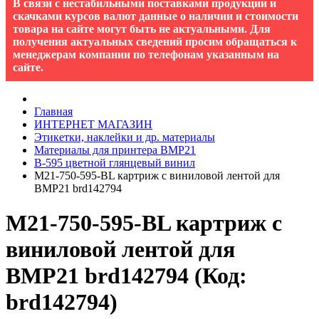
В связи с нестабильными поставками продукции и
скачками курсов валют данные о наличии и стоимости
товара на сайте могут быть не актуальными. Для
получения актуальных сведений просим обращаться к
менеджерам компании по телефонам указанным на
сайте.
Главная
ИНТЕРНЕТ МАГАЗИН
Этикетки, наклейки и др. материалы
Материалы для принтера BMP21
B-595 цветной глянцевый винил
M21-750-595-BL картриж с виниловой лентой для
BMP21 brd142794
M21-750-595-BL картриж с
виниловой лентой для
BMP21 brd142794
(Код:
brd142794
)