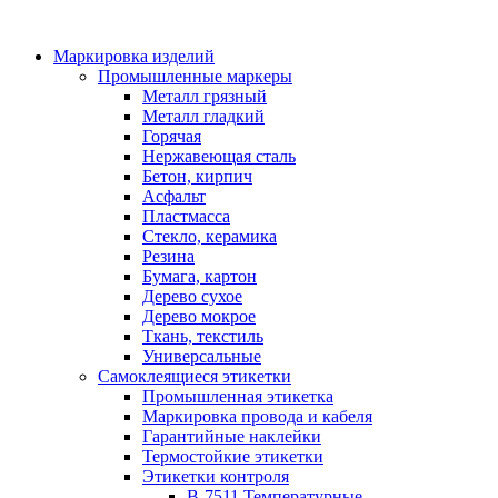
Маркировка изделий
Промышленные маркеры
Металл грязный
Металл гладкий
Горячая
Нержавеющая сталь
Бетон, кирпич
Асфальт
Пластмасса
Стекло, керамика
Резина
Бумага, картон
Дерево сухое
Дерево мокрое
Ткань, текстиль
Универсальные
Самоклеящиеся этикетки
Промышленная этикетка
Маркировка провода и кабеля
Гарантийные наклейки
Термостойкие этикетки
Этикетки контроля
B-7511 Температурные