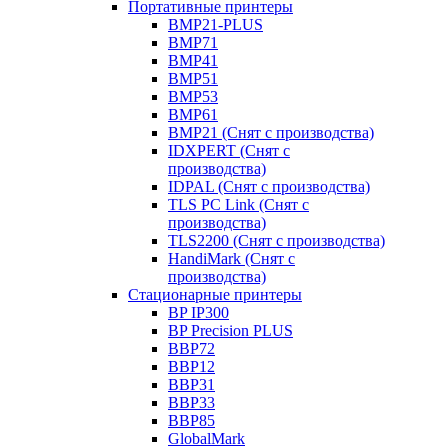
Портативные принтеры
BMP21-PLUS
BMP71
BMP41
BMP51
BMP53
BMP61
BMP21 (Снят с производства)
IDXPERT (Снят с
производства)
IDPAL (Снят с производства)
TLS PC Link (Снят с
производства)
TLS2200 (Снят с производства)
HandiMark (Снят с
производства)
Стационарные принтеры
BP IP300
BP Precision PLUS
BBP72
BBP12
BBP31
BBP33
BBP85
GlobalMark