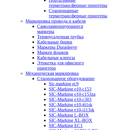
Портативные
термотрансферные принтеры
Стационарные
термотрансферные принтеры
Маркировка провода и кабеля
Самоламинирующиеся
маркеры
Термоусадочная трубка
Кабельные бирки
Маркеры Durasleeve
Маркер флажок
Кабельные клипсы
Этикетка для офисного
принтера
Механическая маркировка
Стационарное оборудование
Sic-marking ec9
SIC-Marking e10-c153
SIC-Marking e10-c153za
SIC-Marking e10-c303
SIC-Marking e10-i61sk
SIC-Marking e10-i113sk
SIC-Marking L-BOX
SIC-Marking XL-BOX
SIC-Marking EC1