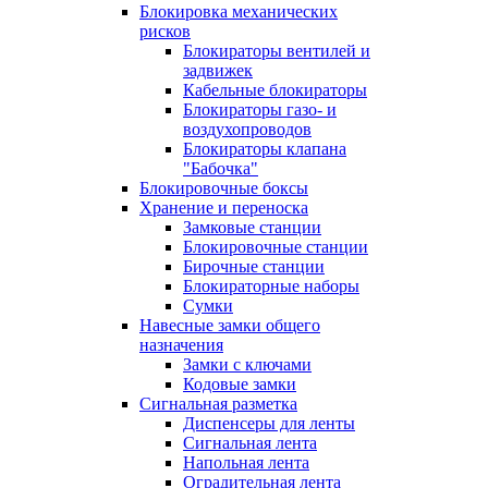
Блокировка механических
рисков
Блокираторы вентилей и
задвижек
Кабельные блокираторы
Блокираторы газо- и
воздухопроводов
Блокираторы клапана
"Бабочка"
Блокировочные боксы
Хранение и переноска
Замковые станции
Блокировочные станции
Бирочные станции
Блокираторные наборы
Сумки
Навесные замки общего
назначения
Замки с ключами
Кодовые замки
Сигнальная разметка
Диспенсеры для ленты
Сигнальная лента
Напольная лента
Оградительная лента