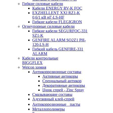
Гибкие силовые кабели
Кабели ENERGY RV-K FOC
EXZHELLENT XXI RZ1-K
0,6/1 кВ нГ-LS-HF
Гибкие кабели FLEGIGRON
Огнеупорные силовые кабели
Гибкие кабели SEGURFOC-331
SZ1-K
GENFIRE ALARM SO2Z1 PH-
120-LS-H
Гибкий кабель GENFIRE-331
ALARM
Кабели контрольные
BIGGFLEX
Weicon химия
Антикоррозионные составы
Активные антикоры
Специальный антикор
Декоративные антикоры
Цинк спрей - Zinc Spray
Смазывающие составы
Адгезивный клей-спрей
Антикоррозионные пасты
Металлополимеры