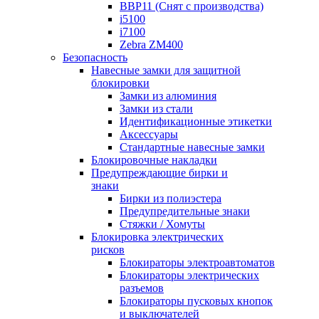
BBP11 (Снят с производства)
i5100
i7100
Zebra ZM400
Безопасность
Навесные замки для защитной
блокировки
Замки из алюминия
Замки из стали
Идентификационные этикетки
Аксессуары
Стандартные навесные замки
Блокировочные накладки
Предупреждающие бирки и
знаки
Бирки из полиэстера
Предупредительные знаки
Стяжки / Хомуты
Блокировка электрических
рисков
Блокираторы электроавтоматов
Блокираторы электрических
разъемов
Блокираторы пусковых кнопок
и выключателей