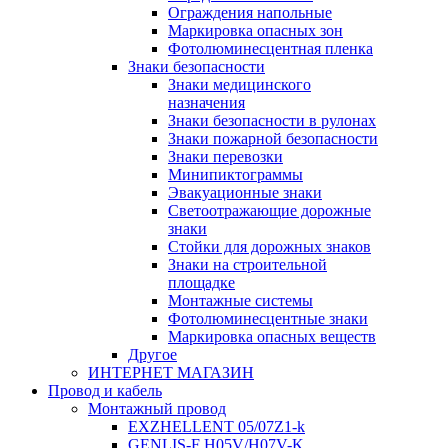
Ограждения напольные
Маркировка опасных зон
Фотолюминесцентная пленка
Знаки безопасности
Знаки медицинского
назначения
Знаки безопасности в рулонах
Знаки пожарной безопасности
Знаки перевозки
Минипиктограммы
Эвакуационные знаки
Светоотражающие дорожные
знаки
Стойки для дорожных знаков
Знаки на строительной
площадке
Монтажные системы
Фотолюминесцентные знаки
Маркировка опасных веществ
Другое
ИНТЕРНЕТ МАГАЗИН
Провод и кабель
Монтажный провод
EXZHELLENT 05/07Z1-k
GENLIS-F Н05V/H07V-K