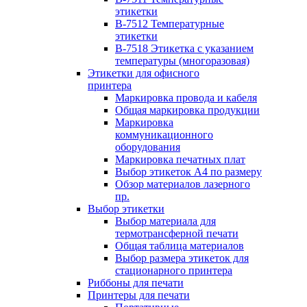
этикетки
B-7512 Температурные
этикетки
B-7518 Этикетка с указанием
температуры (многоразовая)
Этикетки для офисного
принтера
Маркировка провода и кабеля
Общая маркировка продукции
Маркировка
коммуникационного
оборудования
Маркировка печатных плат
Выбор этикеток А4 по размеру
Обзор материалов лазерного
пр.
Выбор этикетки
Выбор материала для
термотрансферной печати
Общая таблица материалов
Выбор размера этикеток для
стационарного принтера
Риббоны для печати
Принтеры для печати