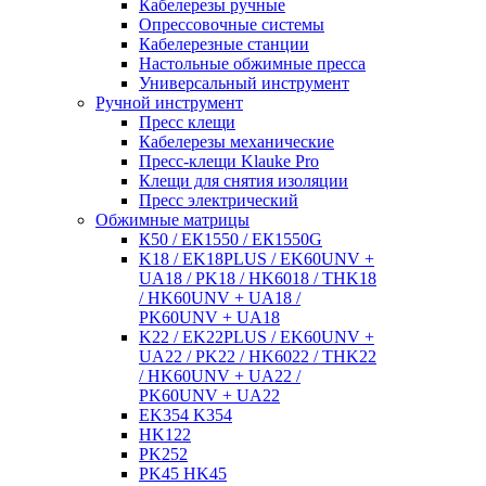
Кабелерезы ручные
Опрессовочные системы
Кабелерезные станции
Настольные обжимные пресса
Универсальный инструмент
Ручной инструмент
Пресс клещи
Кабелерезы механические
Пресс-клещи Klauke Pro
Клещи для снятия изоляции
Пресс электрический
Обжимные матрицы
К50 / ЕК1550 / ЕК1550G
K18 / EK18PLUS / EK60UNV +
UA18 / PK18 / HK6018 / THK18
/ HK60UNV + UA18 /
PK60UNV + UA18
K22 / EK22PLUS / EK60UNV +
UA22 / PK22 / HK6022 / THK22
/ HK60UNV + UA22 /
PK60UNV + UA22
EK354 K354
HK122
PK252
PK45 HK45