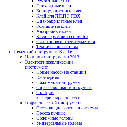
Ремонтные стики
Эпоксидные клеи
Конструкционные клеи
Клей для ПП,ПЭ,ПВХ
Цианоакрилатные клеи
Контактные клеи
Анаэробные клеи
Клеи-герметики серии flex
Силиконовые клеи-герметики
Технические составы
Немецкий инструмент Klauke
Новинки инструмента 2013
Электрогидравлический
инструмент
Новые насосные станции
Кабелерезы
Обжимной инструмент
Опрессовочный инструмент
Станции
электрогидравлические
Гидравлический инструмент
Отсекающие головы и системы
Пресса ручные
Обжимные головы
Универсальные головы