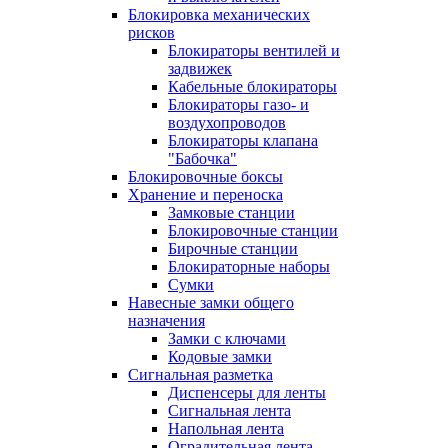
Блокировка механических
рисков
Блокираторы вентилей и
задвижек
Кабельные блокираторы
Блокираторы газо- и
воздухопроводов
Блокираторы клапана
"Бабочка"
Блокировочные боксы
Хранение и переноска
Замковые станции
Блокировочные станции
Бирочные станции
Блокираторные наборы
Сумки
Навесные замки общего
назначения
Замки с ключами
Кодовые замки
Сигнальная разметка
Диспенсеры для ленты
Сигнальная лента
Напольная лента
Оградительная лента