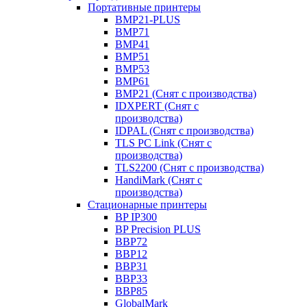
Портативные принтеры
BMP21-PLUS
BMP71
BMP41
BMP51
BMP53
BMP61
BMP21 (Снят с производства)
IDXPERT (Снят с
производства)
IDPAL (Снят с производства)
TLS PC Link (Снят с
производства)
TLS2200 (Снят с производства)
HandiMark (Снят с
производства)
Стационарные принтеры
BP IP300
BP Precision PLUS
BBP72
BBP12
BBP31
BBP33
BBP85
GlobalMark