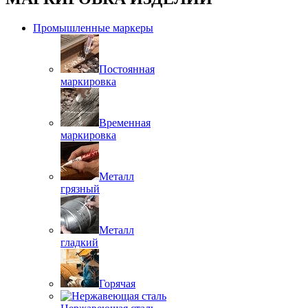
Промышленные маркеры
Постоянная
маркировка
Временная
маркировка
Металл
грязный
Металл
гладкий
Горячая