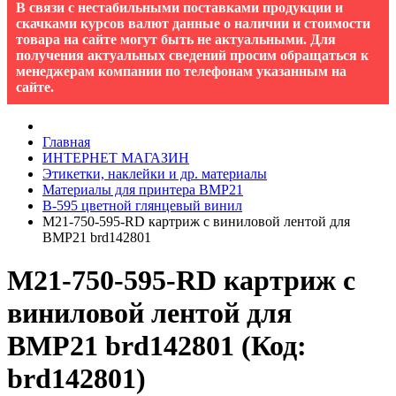
В связи с нестабильными поставками продукции и
скачками курсов валют данные о наличии и стоимости
товара на сайте могут быть не актуальными. Для
получения актуальных сведений просим обращаться к
менеджерам компании по телефонам указанным на
сайте.
Главная
ИНТЕРНЕТ МАГАЗИН
Этикетки, наклейки и др. материалы
Материалы для принтера BMP21
B-595 цветной глянцевый винил
M21-750-595-RD картриж с виниловой лентой для
BMP21 brd142801
M21-750-595-RD картриж с
виниловой лентой для
BMP21 brd142801
(Код:
brd142801
)