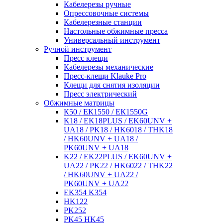
Кабелерезы ручные
Опрессовочные системы
Кабелерезные станции
Настольные обжимные пресса
Универсальный инструмент
Ручной инструмент
Пресс клещи
Кабелерезы механические
Пресс-клещи Klauke Pro
Клещи для снятия изоляции
Пресс электрический
Обжимные матрицы
К50 / ЕК1550 / ЕК1550G
K18 / EK18PLUS / EK60UNV +
UA18 / PK18 / HK6018 / THK18
/ HK60UNV + UA18 /
PK60UNV + UA18
K22 / EK22PLUS / EK60UNV +
UA22 / PK22 / HK6022 / THK22
/ HK60UNV + UA22 /
PK60UNV + UA22
EK354 K354
HK122
PK252
PK45 HK45