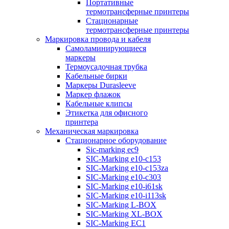
Портативные
термотрансферные принтеры
Стационарные
термотрансферные принтеры
Маркировка провода и кабеля
Самоламинирующиеся
маркеры
Термоусадочная трубка
Кабельные бирки
Маркеры Durasleeve
Маркер флажок
Кабельные клипсы
Этикетка для офисного
принтера
Механическая маркировка
Стационарное оборудование
Sic-marking ec9
SIC-Marking e10-c153
SIC-Marking e10-c153za
SIC-Marking e10-c303
SIC-Marking e10-i61sk
SIC-Marking e10-i113sk
SIC-Marking L-BOX
SIC-Marking XL-BOX
SIC-Marking EC1