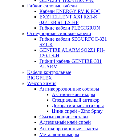
GENLIS-F Н05V/H07V-K
Гибкие силовые кабели
Кабели ENERGY RV-K FOC
EXZHELLENT XXI RZ1-K
0,6/1 кВ нГ-LS-HF
Гибкие кабели FLEGIGRON
Огнеупорные силовые кабели
Гибкие кабели SEGURFOC-331
SZ1-K
GENFIRE ALARM SO2Z1 PH-
120-LS-H
Гибкий кабель GENFIRE-331
ALARM
Кабели контрольные
BIGGFLEX
Weicon химия
Антикоррозионные составы
Активные антикоры
Специальный антикор
Декоративные антикоры
Цинк спрей - Zinc Spray
Смазывающие составы
Адгезивный клей-спрей
Антикоррозионные пасты
Металлополимеры