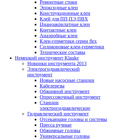
Ремонтные стики
Эпоксидные клеи
Конструкционные клеи
Клей для ПП,ПЭ,ПВХ
Цианоакрилатные клеи
Контактные клеи
Анаэробные клеи
Клеи-герметики серии flex
Силиконовые клеи-герметики
Технические составы
Немецкий инструмент Klauke
Новинки инструмента 2013
Электрогидравлический
инструмент
Новые насосные станции
Кабелерезы
Обжимной инструмент
Опрессовочный инструмент
Станции
электрогидравлические
Гидравлический инструмент
Отсекающие головы и системы
Пресса ручные
Обжимные головы
Универсальные головы