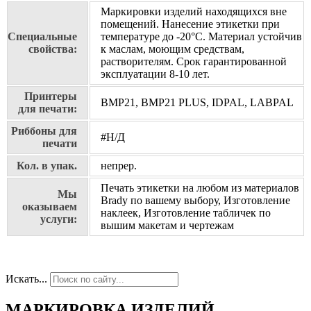
Маркировки изделий находящихся вне
помещений. Нанесение этикетки при
Специальные
температуре до -20°C. Материал устойчив
свойства:
к маслам, моющим средствам,
растворителям. Срок гарантированной
эксплуатации 8-10 лет.
Принтеры
BMP21, BMP21 PLUS, IDPAL, LABPAL
для печати:
Риббоны для
#Н/Д
печати
Кол. в упак.
непрер.
Печать этикетки на любом из материалов
Мы
Brady по вашему выбору, Изготовление
оказываем
наклеек, Изготовление табличек по
услуги:
вышим макетам и чертежам
Искать...
МАРКИРОВКА ИЗДЕЛИЙ