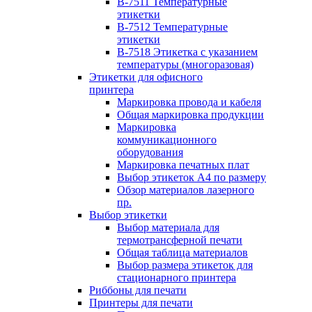
B-7511 Температурные
этикетки
B-7512 Температурные
этикетки
B-7518 Этикетка с указанием
температуры (многоразовая)
Этикетки для офисного
принтера
Маркировка провода и кабеля
Общая маркировка продукции
Маркировка
коммуникационного
оборудования
Маркировка печатных плат
Выбор этикеток А4 по размеру
Обзор материалов лазерного
пр.
Выбор этикетки
Выбор материала для
термотрансферной печати
Общая таблица материалов
Выбор размера этикеток для
стационарного принтера
Риббоны для печати
Принтеры для печати