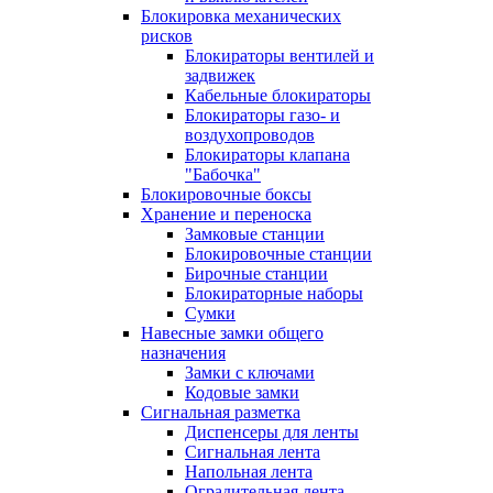
Блокировка механических
рисков
Блокираторы вентилей и
задвижек
Кабельные блокираторы
Блокираторы газо- и
воздухопроводов
Блокираторы клапана
"Бабочка"
Блокировочные боксы
Хранение и переноска
Замковые станции
Блокировочные станции
Бирочные станции
Блокираторные наборы
Сумки
Навесные замки общего
назначения
Замки с ключами
Кодовые замки
Сигнальная разметка
Диспенсеры для ленты
Сигнальная лента
Напольная лента
Оградительная лента