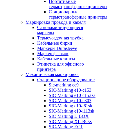
Портативные
термотрансферные принтеры
Стационарные
термотрансферные принтеры
Маркировка провода и кабеля
Самоламинирующиеся
маркеры
Термоусадочная трубка
Кабельные бирки
Маркеры Durasleeve
Маркер флажок
Кабельные клипсы
Этикетка для офисного
принтера
Механическая маркировка
Стационарное оборудование
Sic-marking ec9
SIC-Marking e10-c153
SIC-Marking e10-c153za
SIC-Marking e10-c303
SIC-Marking e10-i61sk
SIC-Marking e10-i113sk
SIC-Marking L-BOX
SIC-Marking XL-BOX
SIC-Marking EC1