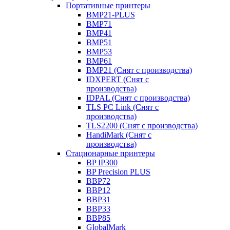
Портативные принтеры
BMP21-PLUS
BMP71
BMP41
BMP51
BMP53
BMP61
BMP21 (Снят с производства)
IDXPERT (Снят с
производства)
IDPAL (Снят с производства)
TLS PC Link (Снят с
производства)
TLS2200 (Снят с производства)
HandiMark (Снят с
производства)
Стационарные принтеры
BP IP300
BP Precision PLUS
BBP72
BBP12
BBP31
BBP33
BBP85
GlobalMark