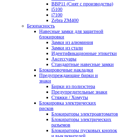
BBP11 (Снят с производства)
i5100
i7100
Zebra ZM400
Безопасность
Навесные замки для защитной
блокировки
Замки из алюминия
Замки из стали
Идентификационные этикетки
Аксессуары
Стандартные навесные замки
Блокировочные накладки
Предупреждающие бирки и
знаки
Бирки из полиэстера
Предупредительные знаки
Стяжки / Хомуты
Блокировка электрических
рисков
Блокираторы электроавтоматов
Блокираторы электрических
разъемов
Блокираторы пусковых кнопок
и выключателей