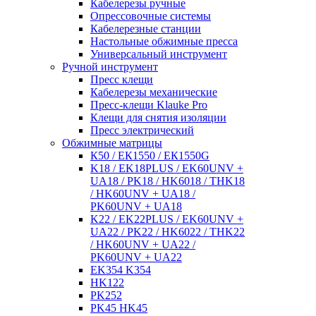
Кабелерезы ручные
Опрессовочные системы
Кабелерезные станции
Настольные обжимные пресса
Универсальный инструмент
Ручной инструмент
Пресс клещи
Кабелерезы механические
Пресс-клещи Klauke Pro
Клещи для снятия изоляции
Пресс электрический
Обжимные матрицы
К50 / ЕК1550 / ЕК1550G
K18 / EK18PLUS / EK60UNV +
UA18 / PK18 / HK6018 / THK18
/ HK60UNV + UA18 /
PK60UNV + UA18
K22 / EK22PLUS / EK60UNV +
UA22 / PK22 / HK6022 / THK22
/ HK60UNV + UA22 /
PK60UNV + UA22
EK354 K354
HK122
PK252
PK45 HK45