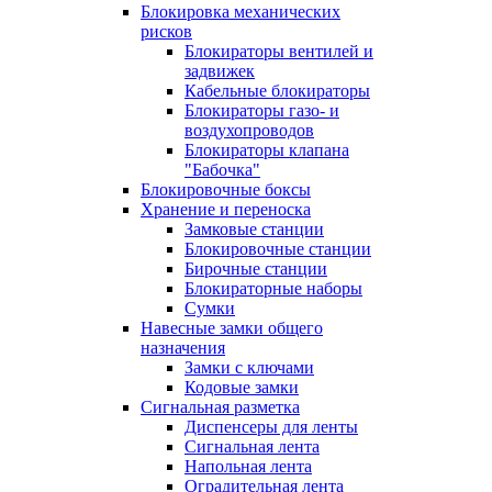
Блокировка механических
рисков
Блокираторы вентилей и
задвижек
Кабельные блокираторы
Блокираторы газо- и
воздухопроводов
Блокираторы клапана
"Бабочка"
Блокировочные боксы
Хранение и переноска
Замковые станции
Блокировочные станции
Бирочные станции
Блокираторные наборы
Сумки
Навесные замки общего
назначения
Замки с ключами
Кодовые замки
Сигнальная разметка
Диспенсеры для ленты
Сигнальная лента
Напольная лента
Оградительная лента