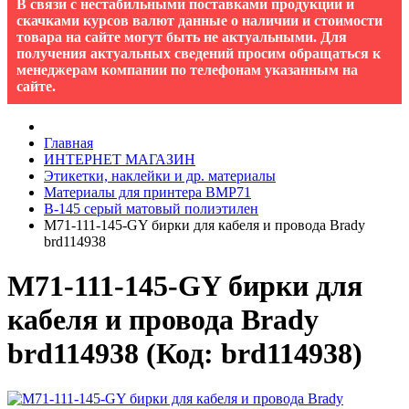
В связи с нестабильными поставками продукции и
скачками курсов валют данные о наличии и стоимости
товара на сайте могут быть не актуальными. Для
получения актуальных сведений просим обращаться к
менеджерам компании по телефонам указанным на
сайте.
Главная
ИНТЕРНЕТ МАГАЗИН
Этикетки, наклейки и др. материалы
Материалы для принтера BMP71
B-145 серый матовый полиэтилен
M71-111-145-GY бирки для кабеля и провода Brady
brd114938
M71-111-145-GY бирки для
кабеля и провода Brady
brd114938
(Код:
brd114938
)