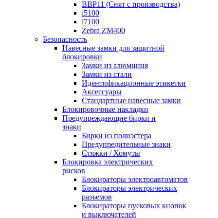
BBP11 (Снят с производства)
i5100
i7100
Zebra ZM400
Безопасность
Навесные замки для защитной
блокировки
Замки из алюминия
Замки из стали
Идентификационные этикетки
Аксессуары
Стандартные навесные замки
Блокировочные накладки
Предупреждающие бирки и
знаки
Бирки из полиэстера
Предупредительные знаки
Стяжки / Хомуты
Блокировка электрических
рисков
Блокираторы электроавтоматов
Блокираторы электрических
разъемов
Блокираторы пусковых кнопок
и выключателей