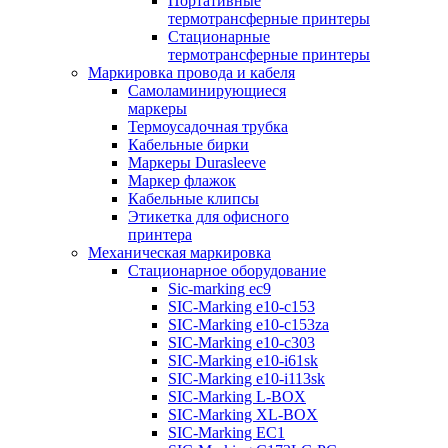
Портативные
термотрансферные принтеры
Стационарные
термотрансферные принтеры
Маркировка провода и кабеля
Самоламинирующиеся
маркеры
Термоусадочная трубка
Кабельные бирки
Маркеры Durasleeve
Маркер флажок
Кабельные клипсы
Этикетка для офисного
принтера
Механическая маркировка
Стационарное оборудование
Sic-marking ec9
SIC-Marking e10-c153
SIC-Marking e10-c153za
SIC-Marking e10-c303
SIC-Marking e10-i61sk
SIC-Marking e10-i113sk
SIC-Marking L-BOX
SIC-Marking XL-BOX
SIC-Marking EC1