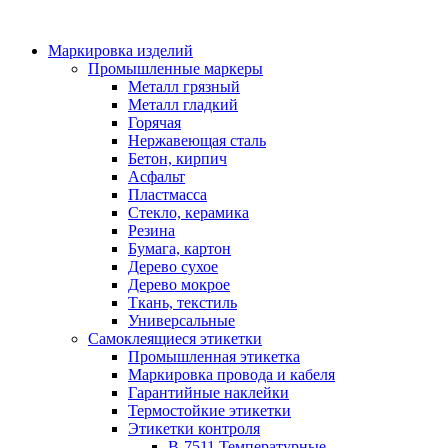
Маркировка изделий
Промышленные маркеры
Металл грязный
Металл гладкий
Горячая
Нержавеющая сталь
Бетон, кирпич
Асфальт
Пластмасса
Стекло, керамика
Резина
Бумага, картон
Дерево сухое
Дерево мокрое
Ткань, текстиль
Универсальные
Самоклеящиеся этикетки
Промышленная этикетка
Маркировка провода и кабеля
Гарантийные наклейки
Термостойкие этикетки
Этикетки контроля
B-7511 Температурные