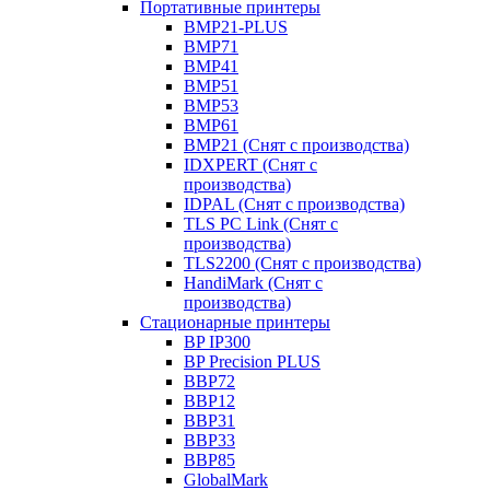
Портативные принтеры
BMP21-PLUS
BMP71
BMP41
BMP51
BMP53
BMP61
BMP21 (Снят с производства)
IDXPERT (Снят с
производства)
IDPAL (Снят с производства)
TLS PC Link (Снят с
производства)
TLS2200 (Снят с производства)
HandiMark (Снят с
производства)
Стационарные принтеры
BP IP300
BP Precision PLUS
BBP72
BBP12
BBP31
BBP33
BBP85
GlobalMark