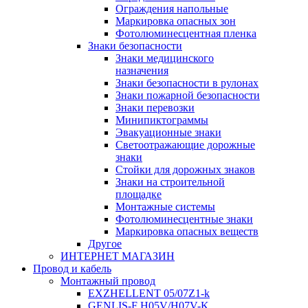
Ограждения напольные
Маркировка опасных зон
Фотолюминесцентная пленка
Знаки безопасности
Знаки медицинского
назначения
Знаки безопасности в рулонах
Знаки пожарной безопасности
Знаки перевозки
Минипиктограммы
Эвакуационные знаки
Светоотражающие дорожные
знаки
Стойки для дорожных знаков
Знаки на строительной
площадке
Монтажные системы
Фотолюминесцентные знаки
Маркировка опасных веществ
Другое
ИНТЕРНЕТ МАГАЗИН
Провод и кабель
Монтажный провод
EXZHELLENT 05/07Z1-k
GENLIS-F Н05V/H07V-K