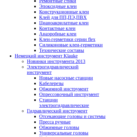
Ремонтные стики
Эпоксидные клеи
Конструкционные клеи
Клей для ПП,ПЭ,ПВХ
Цианоакрилатные клеи
Контактные клеи
Анаэробные клеи
Клеи-герметики серии flex
Силиконовые клеи-герметики
Технические составы
Немецкий инструмент Klauke
Новинки инструмента 2013
Электрогидравлический
инструмент
Новые насосные станции
Кабелерезы
Обжимной инструмент
Опрессовочный инструмент
Станции
электрогидравлические
Гидравлический инструмент
Отсекающие головы и системы
Пресса ручные
Обжимные головы
Универсальные головы