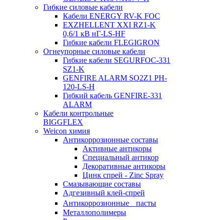
Гибкие силовые кабели
Кабели ENERGY RV-K FOC
EXZHELLENT XXI RZ1-K
0,6/1 кВ нГ-LS-HF
Гибкие кабели FLEGIGRON
Огнеупорные силовые кабели
Гибкие кабели SEGURFOC-331
SZ1-K
GENFIRE ALARM SO2Z1 PH-
120-LS-H
Гибкий кабель GENFIRE-331
ALARM
Кабели контрольные
BIGGFLEX
Weicon химия
Антикоррозионные составы
Активные антикоры
Специальный антикор
Декоративные антикоры
Цинк спрей - Zinc Spray
Смазывающие составы
Адгезивный клей-спрей
Антикоррозионные пасты
Металлополимеры