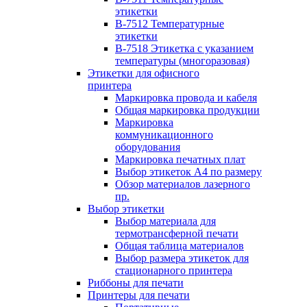
этикетки
B-7512 Температурные
этикетки
B-7518 Этикетка с указанием
температуры (многоразовая)
Этикетки для офисного
принтера
Маркировка провода и кабеля
Общая маркировка продукции
Маркировка
коммуникационного
оборудования
Маркировка печатных плат
Выбор этикеток А4 по размеру
Обзор материалов лазерного
пр.
Выбор этикетки
Выбор материала для
термотрансферной печати
Общая таблица материалов
Выбор размера этикеток для
стационарного принтера
Риббоны для печати
Принтеры для печати