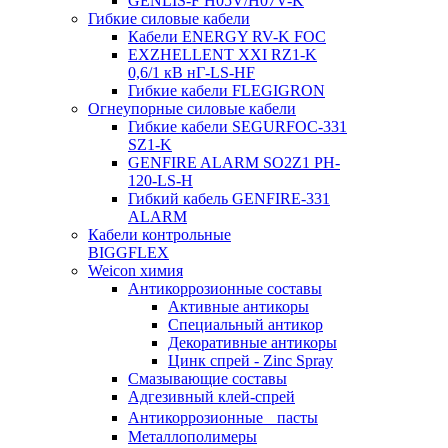
GENLIS-F Н05V/H07V-K
Гибкие силовые кабели
Кабели ENERGY RV-K FOC
EXZHELLENT XXI RZ1-K
0,6/1 кВ нГ-LS-HF
Гибкие кабели FLEGIGRON
Огнеупорные силовые кабели
Гибкие кабели SEGURFOC-331
SZ1-K
GENFIRE ALARM SO2Z1 PH-
120-LS-H
Гибкий кабель GENFIRE-331
ALARM
Кабели контрольные
BIGGFLEX
Weicon химия
Антикоррозионные составы
Активные антикоры
Специальный антикор
Декоративные антикоры
Цинк спрей - Zinc Spray
Смазывающие составы
Адгезивный клей-спрей
Антикоррозионные пасты
Металлополимеры