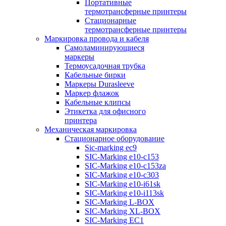
Портативные
термотрансферные принтеры
Стационарные
термотрансферные принтеры
Маркировка провода и кабеля
Самоламинирующиеся
маркеры
Термоусадочная трубка
Кабельные бирки
Маркеры Durasleeve
Маркер флажок
Кабельные клипсы
Этикетка для офисного
принтера
Механическая маркировка
Стационарное оборудование
Sic-marking ec9
SIC-Marking e10-c153
SIC-Marking e10-c153za
SIC-Marking e10-c303
SIC-Marking e10-i61sk
SIC-Marking e10-i113sk
SIC-Marking L-BOX
SIC-Marking XL-BOX
SIC-Marking EC1