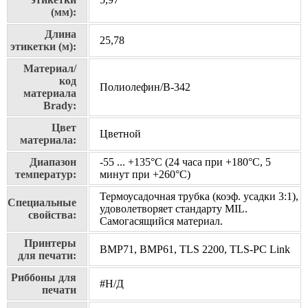
(мм):
Длина
25,78
этикетки (м):
Материал/
код
Полиолефин/В-342
материала
Brady:
Цвет
Цветной
материала:
Диапазон
-55 ... +135°С (24 часа при +180°С, 5
температур:
минут при +260°С)
Термоусадочная трубка (коэф. усадки 3:1),
Специальные
удоволетворяет стандарту MIL.
свойства:
Самогасящийся материал.
Принтеры
BMP71, BMP61, TLS 2200, TLS-PC Link
для печати:
Риббоны для
#Н/Д
печати