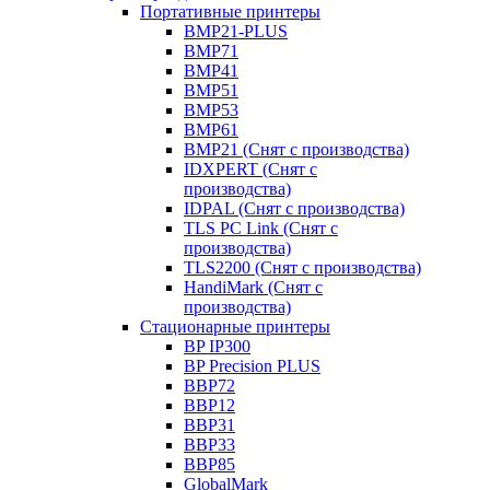
Портативные принтеры
BMP21-PLUS
BMP71
BMP41
BMP51
BMP53
BMP61
BMP21 (Снят с производства)
IDXPERT (Снят с
производства)
IDPAL (Снят с производства)
TLS PC Link (Снят с
производства)
TLS2200 (Снят с производства)
HandiMark (Снят с
производства)
Стационарные принтеры
BP IP300
BP Precision PLUS
BBP72
BBP12
BBP31
BBP33
BBP85
GlobalMark