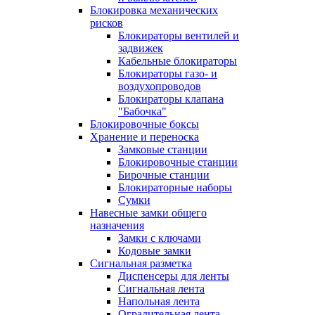
Блокировка механических
рисков
Блокираторы вентилей и
задвижек
Кабельные блокираторы
Блокираторы газо- и
воздухопроводов
Блокираторы клапана
"Бабочка"
Блокировочные боксы
Хранение и переноска
Замковые станции
Блокировочные станции
Бирочные станции
Блокираторные наборы
Сумки
Навесные замки общего
назначения
Замки с ключами
Кодовые замки
Сигнальная разметка
Диспенсеры для ленты
Сигнальная лента
Напольная лента
Оградительная лента