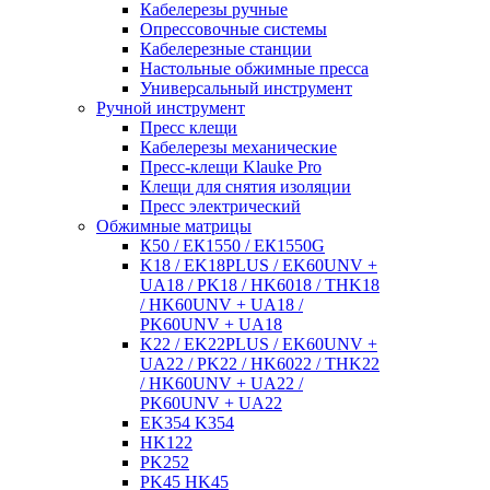
Кабелерезы ручные
Опрессовочные системы
Кабелерезные станции
Настольные обжимные пресса
Универсальный инструмент
Ручной инструмент
Пресс клещи
Кабелерезы механические
Пресс-клещи Klauke Pro
Клещи для снятия изоляции
Пресс электрический
Обжимные матрицы
К50 / ЕК1550 / ЕК1550G
K18 / EK18PLUS / EK60UNV +
UA18 / PK18 / HK6018 / THK18
/ HK60UNV + UA18 /
PK60UNV + UA18
K22 / EK22PLUS / EK60UNV +
UA22 / PK22 / HK6022 / THK22
/ HK60UNV + UA22 /
PK60UNV + UA22
EK354 K354
HK122
PK252
PK45 HK45