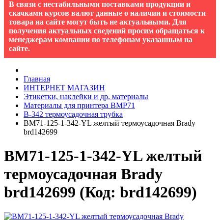
В связи с нестабильными поставками продукции и
скачками курсов валют данные о наличии и стоимости
товара на сайте могут быть не актуальными. Для
получения актуальных сведений просим обращаться к
менеджерам компании по телефонам указанным на
сайте.
Главная
ИНТЕРНЕТ МАГАЗИН
Этикетки, наклейки и др. материалы
Материалы для принтера BMP71
B-342 термоусадочная трубка
BM71-125-1-342-YL желтый термоусадочная Brady
brd142699
BM71-125-1-342-YL желтый
термоусадочная Brady
brd142699
(Код:
brd142699
)