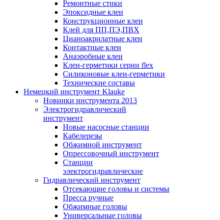
Ремонтные стики
Эпоксидные клеи
Конструкционные клеи
Клей для ПП,ПЭ,ПВХ
Цианоакрилатные клеи
Контактные клеи
Анаэробные клеи
Клеи-герметики серии flex
Силиконовые клеи-герметики
Технические составы
Немецкий инструмент Klauke
Новинки инструмента 2013
Электрогидравлический
инструмент
Новые насосные станции
Кабелерезы
Обжимной инструмент
Опрессовочный инструмент
Станции
электрогидравлические
Гидравлический инструмент
Отсекающие головы и системы
Пресса ручные
Обжимные головы
Универсальные головы