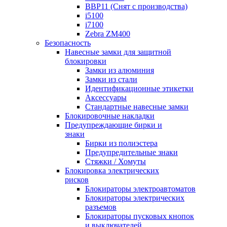
BBP11 (Снят с производства)
i5100
i7100
Zebra ZM400
Безопасность
Навесные замки для защитной
блокировки
Замки из алюминия
Замки из стали
Идентификационные этикетки
Аксессуары
Стандартные навесные замки
Блокировочные накладки
Предупреждающие бирки и
знаки
Бирки из полиэстера
Предупредительные знаки
Стяжки / Хомуты
Блокировка электрических
рисков
Блокираторы электроавтоматов
Блокираторы электрических
разъемов
Блокираторы пусковых кнопок
и выключателей