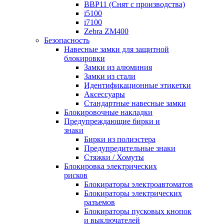
BBP11 (Снят с производства)
i5100
i7100
Zebra ZM400
Безопасность
Навесные замки для защитной
блокировки
Замки из алюминия
Замки из стали
Идентификационные этикетки
Аксессуары
Стандартные навесные замки
Блокировочные накладки
Предупреждающие бирки и
знаки
Бирки из полиэстера
Предупредительные знаки
Стяжки / Хомуты
Блокировка электрических
рисков
Блокираторы электроавтоматов
Блокираторы электрических
разъемов
Блокираторы пусковых кнопок
и выключателей