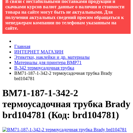
В связи с нестабильными поставками продукции и
скачками курсов валют данные о наличии и стоимости
товара на сайте могут быть не актуальными. Для
получения актуальных сведений просим обращаться к
менеджерам компании по телефонам указанным на
сайте.
Главная
ИНТЕРНЕТ МАГАЗИН
Этикетки, наклейки и др. материалы
Материалы для принтера BMP71
B-342 термоусадочная трубка
BM71-187-1-342-2 термоусадочная трубка Brady
brd104781
BM71-187-1-342-2
термоусадочная трубка Brady
brd104781
(Код:
brd104781
)