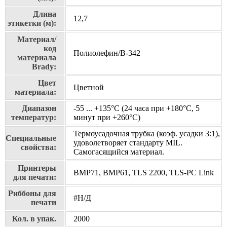
Длина
12,7
этикетки (м):
Материал/
код
Полиолефин/В-342
материала
Brady:
Цвет
Цветной
материала:
Диапазон
-55 ... +135°С (24 часа при +180°С, 5
температур:
минут при +260°С)
Термоусадочная трубка (коэф. усадки 3:1),
Специальные
удоволетворяет стандарту MIL.
свойства:
Самогасящийся материал.
Принтеры
BMP71, BMP61, TLS 2200, TLS-PC Link
для печати:
Риббоны для
#Н/Д
печати
Кол. в упак.
2000