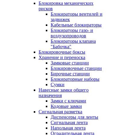
Блокировка механических
рисков
Блокираторы вентилей и
задвижек
Кабельные блокираторы
Блокираторы газо- и
воздухопроводов
Блокираторы клапана
"Бабочка"
Блокировочные боксы
Хранение и переноска
Замковые станции
Блокировочные станции
Бирочные станции
Блокираторные наборы
Сумки
Навесные замки общего
назначения
Замки с ключами
Кодовые замки
Сигнальная разметка
Диспенсеры для ленты
Сигнальная лента
Напольная лента
Оградительная лента