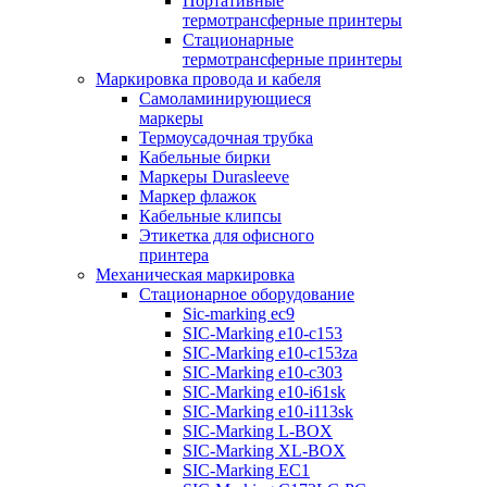
Портативные
термотрансферные принтеры
Стационарные
термотрансферные принтеры
Маркировка провода и кабеля
Самоламинирующиеся
маркеры
Термоусадочная трубка
Кабельные бирки
Маркеры Durasleeve
Маркер флажок
Кабельные клипсы
Этикетка для офисного
принтера
Механическая маркировка
Стационарное оборудование
Sic-marking ec9
SIC-Marking e10-c153
SIC-Marking e10-c153za
SIC-Marking e10-c303
SIC-Marking e10-i61sk
SIC-Marking e10-i113sk
SIC-Marking L-BOX
SIC-Marking XL-BOX
SIC-Marking EC1