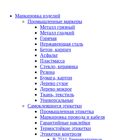
Маркировка изделий
Промышленные маркеры
Металл грязный
Металл гладкий
Горячая
Нержавеющая сталь
Бетон, кирпич
Асфальт
Пластмасса
Стекло, керамика
Резина
Бумага, картон
Дерево сухое
Дерево мокрое
Ткань, текстиль
Универсальные
Самоклеящиеся этикетки
Промышленная этикетка
Маркировка провода и кабеля
Гарантийные наклейки
Термостойкие этикетки
Этикетки контроля
B-7511 Температурные