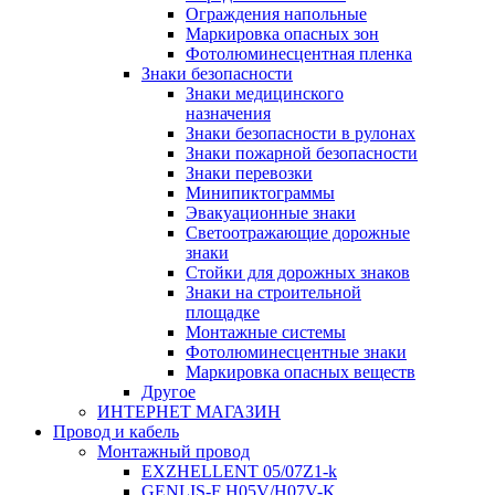
Ограждения напольные
Маркировка опасных зон
Фотолюминесцентная пленка
Знаки безопасности
Знаки медицинского
назначения
Знаки безопасности в рулонах
Знаки пожарной безопасности
Знаки перевозки
Минипиктограммы
Эвакуационные знаки
Светоотражающие дорожные
знаки
Стойки для дорожных знаков
Знаки на строительной
площадке
Монтажные системы
Фотолюминесцентные знаки
Маркировка опасных веществ
Другое
ИНТЕРНЕТ МАГАЗИН
Провод и кабель
Монтажный провод
EXZHELLENT 05/07Z1-k
GENLIS-F Н05V/H07V-K