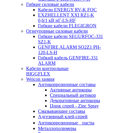
Гибкие силовые кабели
Кабели ENERGY RV-K FOC
EXZHELLENT XXI RZ1-K
0,6/1 кВ нГ-LS-HF
Гибкие кабели FLEGIGRON
Огнеупорные силовые кабели
Гибкие кабели SEGURFOC-331
SZ1-K
GENFIRE ALARM SO2Z1 PH-
120-LS-H
Гибкий кабель GENFIRE-331
ALARM
Кабели контрольные
BIGGFLEX
Weicon химия
Антикоррозионные составы
Активные антикоры
Специальный антикор
Декоративные антикоры
Цинк спрей - Zinc Spray
Смазывающие составы
Адгезивный клей-спрей
Антикоррозионные пасты
Металлополимеры