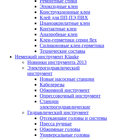
Ремонтные стики
Эпоксидные клеи
Конструкционные клеи
Клей для ПП,ПЭ,ПВХ
Цианоакрилатные клеи
Контактные клеи
Анаэробные клеи
Клеи-герметики серии flex
Силиконовые клеи-герметики
Технические составы
Немецкий инструмент Klauke
Новинки инструмента 2013
Электрогидравлический
инструмент
Новые насосные станции
Кабелерезы
Обжимной инструмент
Опрессовочный инструмент
Станции
электрогидравлические
Гидравлический инструмент
Отсекающие головы и системы
Пресса ручные
Обжимные головы
Универсальные головы