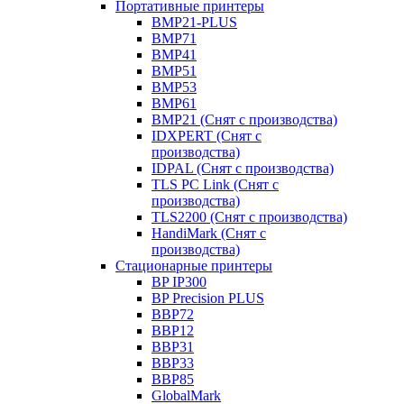
Портативные принтеры
BMP21-PLUS
BMP71
BMP41
BMP51
BMP53
BMP61
BMP21 (Снят с производства)
IDXPERT (Снят с
производства)
IDPAL (Снят с производства)
TLS PC Link (Снят с
производства)
TLS2200 (Снят с производства)
HandiMark (Снят с
производства)
Стационарные принтеры
BP IP300
BP Precision PLUS
BBP72
BBP12
BBP31
BBP33
BBP85
GlobalMark