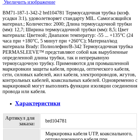
Увеличить изображение
BM71-187-1-342-2 brd104781 Термоусадочная трубка (коэф.
усадки 3:1), удоволетворяет стандарту MIL. Самогасящийся
материал.; Количество: 2000; Длина термоусадочной трубки
(мм): 12,7; Ширина термоусадочной трубки (мм): 8,5; Цвет
материала: Цветной; Диапазон температур: -55 ... +135°С (24
часа при +180°С, 5 минут при +260°С); Материал/код
материала Brady: Полиолефин/В-342 Термоусадочная трубка
PERMASLEEVE™ представляют собой как вырубленные
определенной длины трубки, так и непрерывную
термоусадочную трубку. Применяются для промышленной
маркировкии защиты кабеля, провода, оптического кабеля,
сети, силовых кабелей, жил кабеля, электропроводов, жгутов,
контрольных кабелей, коаксиальных кабелей. Одновременно с
маркировкой могут выполнять функции изоляции соединения
провода или кабеля.
Характеристики
Артикул для
brd104781
заказа:
Маркировка кабеля UTP, коаксиального,
оптоволоконного кабеля при