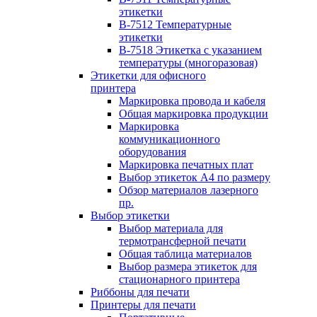
этикетки
B-7512 Температурные
этикетки
B-7518 Этикетка с указанием
температуры (многоразовая)
Этикетки для офисного
принтера
Маркировка провода и кабеля
Общая маркировка продукции
Маркировка
коммуникационного
оборудования
Маркировка печатных плат
Выбор этикеток А4 по размеру
Обзор материалов лазерного
пр.
Выбор этикетки
Выбор материала для
термотрансферной печати
Общая таблица материалов
Выбор размера этикеток для
стационарного принтера
Риббоны для печати
Принтеры для печати