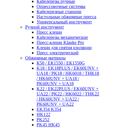
Кабелерезы ручные
Опрессовочные системы
Кабелерезные станции
Настольные обжимные пресса
Универсальный инструмент
Ручной инструмент
Пресс клещи
Кабелерезы механические
Пресс-клещи Klauke Pro
Клещи для снятия изоляции
Пресс электрический
Обжимные матрицы
К50 / ЕК1550 / ЕК1550G
K18 / EK18PLUS / EK60UNV +
UA18 / PK18 / HK6018 / THK18
/ HK60UNV + UA18 /
PK60UNV + UA18
K22 / EK22PLUS / EK60UNV +
UA22 / PK22 / HK6022 / THK22
/ HK60UNV + UA22 /
PK60UNV + UA22
EK354 K354
HK122
PK252
PK45 HK45