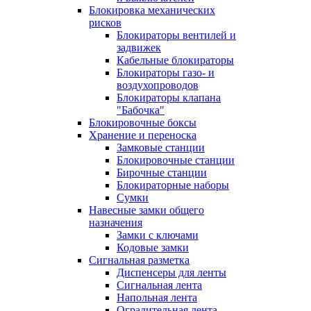
Блокировка механических
рисков
Блокираторы вентилей и
задвижек
Кабельные блокираторы
Блокираторы газо- и
воздухопроводов
Блокираторы клапана
"Бабочка"
Блокировочные боксы
Хранение и переноска
Замковые станции
Блокировочные станции
Бирочные станции
Блокираторные наборы
Сумки
Навесные замки общего
назначения
Замки с ключами
Кодовые замки
Сигнальная разметка
Диспенсеры для ленты
Сигнальная лента
Напольная лента
Оградительная лента