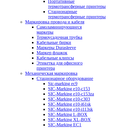
Портативные
термотрансферные принтеры
Стационарные
термотрансферные принтеры
Маркировка провода и кабеля
Самоламинирующиеся
маркеры
Термоусадочная трубка
Кабельные бирки
Маркеры Durasleeve
Маркер флажок
Кабельные клипсы
Этикетка для офисного
принтера
Механическая маркировка
Стационарное оборудование
Sic-marking ec9
SIC-Marking e10-c153
SIC-Marking e10-c153za
SIC-Marking e10-c303
SIC-Marking e10-i61sk
SIC-Marking e10-i113sk
SIC-Marking L-BOX
SIC-Marking XL-BOX
SIC-Marking EC1