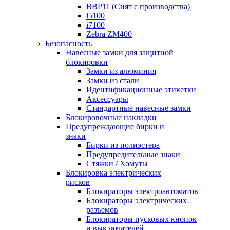
BBP11 (Снят с производства)
i5100
i7100
Zebra ZM400
Безопасность
Навесные замки для защитной
блокировки
Замки из алюминия
Замки из стали
Идентификационные этикетки
Аксессуары
Стандартные навесные замки
Блокировочные накладки
Предупреждающие бирки и
знаки
Бирки из полиэстера
Предупредительные знаки
Стяжки / Хомуты
Блокировка электрических
рисков
Блокираторы электроавтоматов
Блокираторы электрических
разъемов
Блокираторы пусковых кнопок
и выключателей