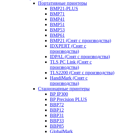
Портативные принтеры
BMP21-PLUS
BMP71
BMP41
BMP51
BMP53
BMP61
BMP21 (Снят с производства)
IDXPERT (Снят с
производства)
IDPAL (Снят с производства)
TLS PC Link (Снят с
производства)
TLS2200 (Снят с производства)
HandiMark (Снят с
производства)
Стационарные принтеры
BP IP300
BP Precision PLUS
BBP72
BBP12
BBP31
BBP33
BBP85
GlobalMark