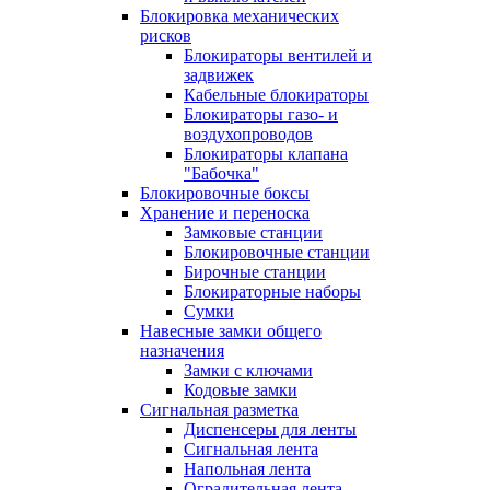
Блокировка механических
рисков
Блокираторы вентилей и
задвижек
Кабельные блокираторы
Блокираторы газо- и
воздухопроводов
Блокираторы клапана
"Бабочка"
Блокировочные боксы
Хранение и переноска
Замковые станции
Блокировочные станции
Бирочные станции
Блокираторные наборы
Сумки
Навесные замки общего
назначения
Замки с ключами
Кодовые замки
Сигнальная разметка
Диспенсеры для ленты
Сигнальная лента
Напольная лента
Оградительная лента