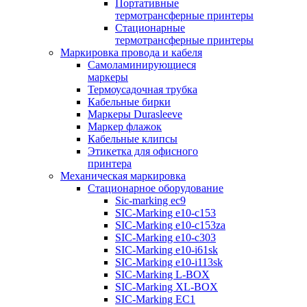
Портативные
термотрансферные принтеры
Стационарные
термотрансферные принтеры
Маркировка провода и кабеля
Самоламинирующиеся
маркеры
Термоусадочная трубка
Кабельные бирки
Маркеры Durasleeve
Маркер флажок
Кабельные клипсы
Этикетка для офисного
принтера
Механическая маркировка
Стационарное оборудование
Sic-marking ec9
SIC-Marking e10-c153
SIC-Marking e10-c153za
SIC-Marking e10-c303
SIC-Marking e10-i61sk
SIC-Marking e10-i113sk
SIC-Marking L-BOX
SIC-Marking XL-BOX
SIC-Marking EC1