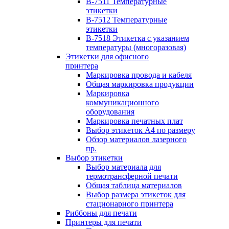
B-7511 Температурные
этикетки
B-7512 Температурные
этикетки
B-7518 Этикетка с указанием
температуры (многоразовая)
Этикетки для офисного
принтера
Маркировка провода и кабеля
Общая маркировка продукции
Маркировка
коммуникационного
оборудования
Маркировка печатных плат
Выбор этикеток А4 по размеру
Обзор материалов лазерного
пр.
Выбор этикетки
Выбор материала для
термотрансферной печати
Общая таблица материалов
Выбор размера этикеток для
стационарного принтера
Риббоны для печати
Принтеры для печати