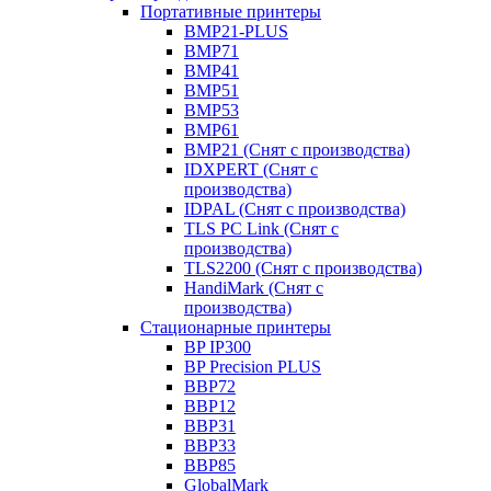
Портативные принтеры
BMP21-PLUS
BMP71
BMP41
BMP51
BMP53
BMP61
BMP21 (Снят с производства)
IDXPERT (Снят с
производства)
IDPAL (Снят с производства)
TLS PC Link (Снят с
производства)
TLS2200 (Снят с производства)
HandiMark (Снят с
производства)
Стационарные принтеры
BP IP300
BP Precision PLUS
BBP72
BBP12
BBP31
BBP33
BBP85
GlobalMark