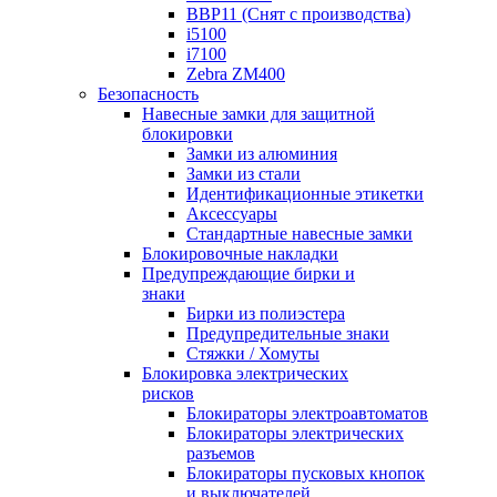
BBP11 (Снят с производства)
i5100
i7100
Zebra ZM400
Безопасность
Навесные замки для защитной
блокировки
Замки из алюминия
Замки из стали
Идентификационные этикетки
Аксессуары
Стандартные навесные замки
Блокировочные накладки
Предупреждающие бирки и
знаки
Бирки из полиэстера
Предупредительные знаки
Стяжки / Хомуты
Блокировка электрических
рисков
Блокираторы электроавтоматов
Блокираторы электрических
разъемов
Блокираторы пусковых кнопок
и выключателей