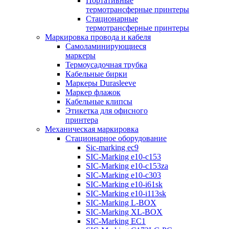
Портативные
термотрансферные принтеры
Стационарные
термотрансферные принтеры
Маркировка провода и кабеля
Самоламинирующиеся
маркеры
Термоусадочная трубка
Кабельные бирки
Маркеры Durasleeve
Маркер флажок
Кабельные клипсы
Этикетка для офисного
принтера
Механическая маркировка
Стационарное оборудование
Sic-marking ec9
SIC-Marking e10-c153
SIC-Marking e10-c153za
SIC-Marking e10-c303
SIC-Marking e10-i61sk
SIC-Marking e10-i113sk
SIC-Marking L-BOX
SIC-Marking XL-BOX
SIC-Marking EC1