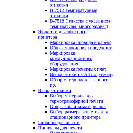
этикетки
B-7512 Температурные
этикетки
B-7518 Этикетка с указанием
температуры (многоразовая)
Этикетки для офисного
принтера
Маркировка провода и кабеля
Общая маркировка продукции
Маркировка
коммуникационного
оборудования
Маркировка печатных плат
Выбор этикеток А4 по размеру
Обзор материалов лазерного
пр.
Выбор этикетки
Выбор материала для
термотрансферной печати
Общая таблица материалов
Выбор размера этикеток для
стационарного принтера
Риббоны для печати
Принтеры для печати