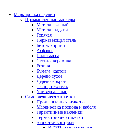
Маркировка изделий
Промышленные маркеры
Металл грязный
Металл гладкий
Горячая
Нержавеющая сталь
Бетон, кирпич
Асфальт
Пластмасса
Стекло, керамика
Резина
Бумага, картон
Дерево сухое
Дерево мокрое
Ткань, текстиль
Универсальные
Самоклеящиеся этикетки
Промышленная этикетка
Маркировка провода и кабеля
Гарантийные наклейки
Термостойкие этикетки
Этикетки контроля
B-7511 Температурные