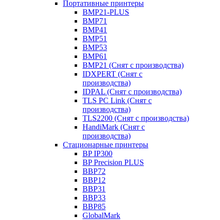
Портативные принтеры
BMP21-PLUS
BMP71
BMP41
BMP51
BMP53
BMP61
BMP21 (Снят с производства)
IDXPERT (Снят с
производства)
IDPAL (Снят с производства)
TLS PC Link (Снят с
производства)
TLS2200 (Снят с производства)
HandiMark (Снят с
производства)
Стационарные принтеры
BP IP300
BP Precision PLUS
BBP72
BBP12
BBP31
BBP33
BBP85
GlobalMark