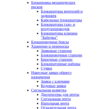
Блокировка механических
рисков
Блокираторы вентилей и
задвижек
Кабельные блокираторы
Блокираторы газо- и
воздухопроводов
Блокираторы клапана
"Бабочка"
Блокировочные боксы
Хранение и переноска
Замковые станции
Блокировочные станции
Бирочные станции
Блокираторные наборы
Сумки
Навесные замки общего
назначения
Замки с ключами
Кодовые замки
Сигнальная разметка
Диспенсеры для ленты
Сигнальная лента
Напольная лента
Оградительная лента