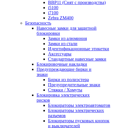
BBP11 (Снят с производства)
i5100
i7100
Zebra ZM400
Безопасность
Навесные замки для защитной
блокировки
Замки из алюминия
Замки из стали
Идентификационные этикетки
Аксессуары
Стандартные навесные замки
Блокировочные накладки
Предупреждающие бирки и
знаки
Бирки из полиэстера
Предупредительные знаки
Стяжки / Хомуты
Блокировка электрических
рисков
Блокираторы электроавтоматов
Блокираторы электрических
разъемов
Блокираторы пусковых кнопок
и выключателей