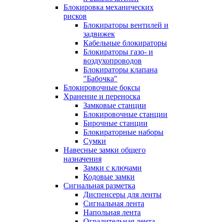
Блокировка механических
рисков
Блокираторы вентилей и
задвижек
Кабельные блокираторы
Блокираторы газо- и
воздухопроводов
Блокираторы клапана
"Бабочка"
Блокировочные боксы
Хранение и переноска
Замковые станции
Блокировочные станции
Бирочные станции
Блокираторные наборы
Сумки
Навесные замки общего
назначения
Замки с ключами
Кодовые замки
Сигнальная разметка
Диспенсеры для ленты
Сигнальная лента
Напольная лента
Оградительная лента