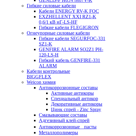
GENLIS-F Н05V/H07V-K
Гибкие силовые кабели
Кабели ENERGY RV-K FOC
EXZHELLENT XXI RZ1-K
0,6/1 кВ нГ-LS-HF
Гибкие кабели FLEGIGRON
Огнеупорные силовые кабели
Гибкие кабели SEGURFOC-331
SZ1-K
GENFIRE ALARM SO2Z1 PH-
120-LS-H
Гибкий кабель GENFIRE-331
ALARM
Кабели контрольные
BIGGFLEX
Weicon химия
Антикоррозионные составы
Активные антикоры
Специальный антикор
Декоративные антикоры
Цинк спрей - Zinc Spray
Смазывающие составы
Адгезивный клей-спрей
Антикоррозионные пасты
Металлополимеры