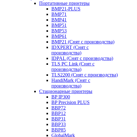
Портативные принтеры
BMP21-PLUS
BMP71
BMP41
BMP51
BMP53
BMP61
BMP21 (Снят с производства)
IDXPERT (Снят с
производства)
IDPAL (Снят с производства)
TLS PC Link (Снят с
производства)
TLS2200 (Снят с производства)
HandiMark (Снят с
производства)
Стационарные принтеры
BP IP300
BP Precision PLUS
BBP72
BBP12
BBP31
BBP33
BBP85
GlobalMark