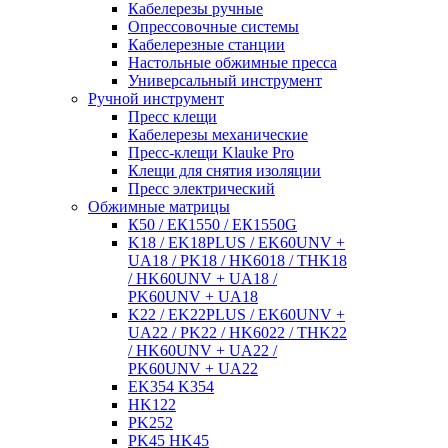
Кабелерезы ручные
Опрессовочные системы
Кабелерезные станции
Настольные обжимные пресса
Универсальный инструмент
Ручной инструмент
Пресс клещи
Кабелерезы механические
Пресс-клещи Klauke Pro
Клещи для снятия изоляции
Пресс электрический
Обжимные матрицы
К50 / ЕК1550 / ЕК1550G
K18 / EK18PLUS / EK60UNV +
UA18 / PK18 / HK6018 / THK18
/ HK60UNV + UA18 /
PK60UNV + UA18
K22 / EK22PLUS / EK60UNV +
UA22 / PK22 / HK6022 / THK22
/ HK60UNV + UA22 /
PK60UNV + UA22
EK354 K354
HK122
PK252
PK45 HK45