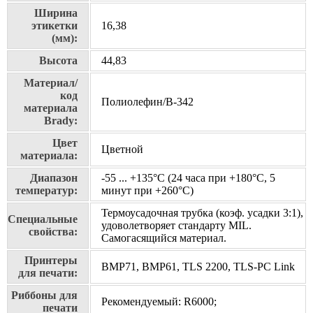
Ширина
этикетки
16,38
(мм):
Высота
44,83
Материал/
код
Полиолефин/В-342
материала
Brady:
Цвет
Цветной
материала:
Диапазон
-55 ... +135°С (24 часа при +180°С, 5
температур:
минут при +260°С)
Термоусадочная трубка (коэф. усадки 3:1),
Специальные
удоволетворяет стандарту MIL.
свойства:
Самогасящийся материал.
Принтеры
BMP71, BMP61, TLS 2200, TLS-PC Link
для печати:
Риббоны для
Рекомендуемый: R6000;
печати