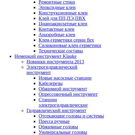
Ремонтные стики
Эпоксидные клеи
Конструкционные клеи
Клей для ПП,ПЭ,ПВХ
Цианоакрилатные клеи
Контактные клеи
Анаэробные клеи
Клеи-герметики серии flex
Силиконовые клеи-герметики
Технические составы
Немецкий инструмент Klauke
Новинки инструмента 2013
Электрогидравлический
инструмент
Новые насосные станции
Кабелерезы
Обжимной инструмент
Опрессовочный инструмент
Станции
электрогидравлические
Гидравлический инструмент
Отсекающие головы и системы
Пресса ручные
Обжимные головы
Универсальные головы