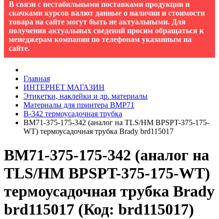
В связи с нестабильными поставками продукции и
скачками курсов валют данные о наличии и стоимости
товара на сайте могут быть не актуальными. Для
получения актуальных сведений просим обращаться к
менеджерам компании по телефонам указанным на
сайте.
Главная
ИНТЕРНЕТ МАГАЗИН
Этикетки, наклейки и др. материалы
Материалы для принтера BMP71
B-342 термоусадочная трубка
BM71-375-175-342 (аналог на TLS/HM BPSPT-375-175-
WT) термоусадочная трубка Brady brd115017
BM71-375-175-342 (аналог на
TLS/HM BPSPT-375-175-WT)
термоусадочная трубка Brady
brd115017
(Код:
brd115017
)