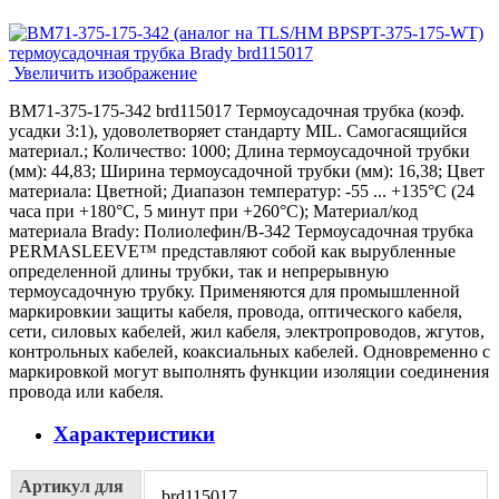
Увеличить изображение
BM71-375-175-342 brd115017 Термоусадочная трубка (коэф.
усадки 3:1), удоволетворяет стандарту MIL. Самогасящийся
материал.; Количество: 1000; Длина термоусадочной трубки
(мм): 44,83; Ширина термоусадочной трубки (мм): 16,38; Цвет
материала: Цветной; Диапазон температур: -55 ... +135°С (24
часа при +180°С, 5 минут при +260°С); Материал/код
материала Brady: Полиолефин/В-342 Термоусадочная трубка
PERMASLEEVE™ представляют собой как вырубленные
определенной длины трубки, так и непрерывную
термоусадочную трубку. Применяются для промышленной
маркировкии защиты кабеля, провода, оптического кабеля,
сети, силовых кабелей, жил кабеля, электропроводов, жгутов,
контрольных кабелей, коаксиальных кабелей. Одновременно с
маркировкой могут выполнять функции изоляции соединения
провода или кабеля.
Характеристики
Артикул для
brd115017