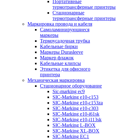
Портативные
термотрансферные принтеры
Стационарные
термотрансферные принтеры
Маркировка провода и кабеля
Самоламинирующиеся
маркеры
Термоусадочная трубка
Кабельные бирки
Маркеры Durasleeve
Маркер флажок
Кабельные клипсы
Этикетка для офисного
принтера
Механическая маркировка
Стационарное оборудование
Sic-marking ec9
SIC-Marking e10-c153
SIC-Marking e10-c153za
SIC-Marking e10-c303
SIC-Marking e10-i61sk
SIC-Marking e10-i113sk
SIC-Marking L-BOX
SIC-Marking XL-BOX
SIC-Marking EC1