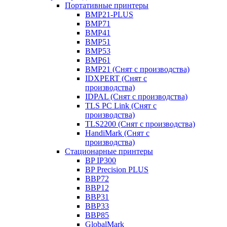
Портативные принтеры
BMP21-PLUS
BMP71
BMP41
BMP51
BMP53
BMP61
BMP21 (Снят с производства)
IDXPERT (Снят с
производства)
IDPAL (Снят с производства)
TLS PC Link (Снят с
производства)
TLS2200 (Снят с производства)
HandiMark (Снят с
производства)
Стационарные принтеры
BP IP300
BP Precision PLUS
BBP72
BBP12
BBP31
BBP33
BBP85
GlobalMark