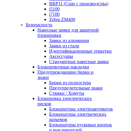
BBP11 (Снят с производства)
i5100
i7100
Zebra ZM400
Безопасность
Навесные замки для защитной
блокировки
Замки из алюминия
Замки из стали
Идентификационные этикетки
Аксессуары
Стандартные навесные замки
Блокировочные накладки
Предупреждающие бирки и
знаки
Бирки из полиэстера
Предупредительные знаки
Стяжки / Хомуты
Блокировка электрических
рисков
Блокираторы электроавтоматов
Блокираторы электрических
разъемов
Блокираторы пусковых кнопок
и выключателей