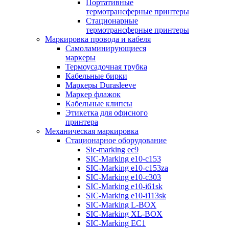
Портативные
термотрансферные принтеры
Стационарные
термотрансферные принтеры
Маркировка провода и кабеля
Самоламинирующиеся
маркеры
Термоусадочная трубка
Кабельные бирки
Маркеры Durasleeve
Маркер флажок
Кабельные клипсы
Этикетка для офисного
принтера
Механическая маркировка
Стационарное оборудование
Sic-marking ec9
SIC-Marking e10-c153
SIC-Marking e10-c153za
SIC-Marking e10-c303
SIC-Marking e10-i61sk
SIC-Marking e10-i113sk
SIC-Marking L-BOX
SIC-Marking XL-BOX
SIC-Marking EC1