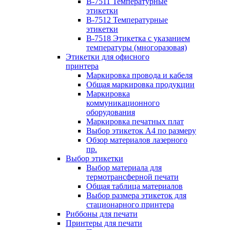
B-7511 Температурные
этикетки
B-7512 Температурные
этикетки
B-7518 Этикетка с указанием
температуры (многоразовая)
Этикетки для офисного
принтера
Маркировка провода и кабеля
Общая маркировка продукции
Маркировка
коммуникационного
оборудования
Маркировка печатных плат
Выбор этикеток А4 по размеру
Обзор материалов лазерного
пр.
Выбор этикетки
Выбор материала для
термотрансферной печати
Общая таблица материалов
Выбор размера этикеток для
стационарного принтера
Риббоны для печати
Принтеры для печати