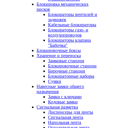
Блокировка механических
рисков
Блокираторы вентилей и
задвижек
Кабельные блокираторы
Блокираторы газо- и
воздухопроводов
Блокираторы клапана
"Бабочка"
Блокировочные боксы
Хранение и переноска
Замковые станции
Блокировочные станции
Бирочные станции
Блокираторные наборы
Сумки
Навесные замки общего
назначения
Замки с ключами
Кодовые замки
Сигнальная разметка
Диспенсеры для ленты
Сигнальная лента
Напольная лента
Оградительная лента