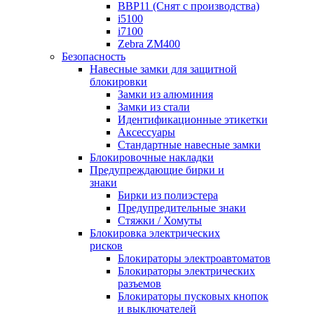
BBP11 (Снят с производства)
i5100
i7100
Zebra ZM400
Безопасность
Навесные замки для защитной
блокировки
Замки из алюминия
Замки из стали
Идентификационные этикетки
Аксессуары
Стандартные навесные замки
Блокировочные накладки
Предупреждающие бирки и
знаки
Бирки из полиэстера
Предупредительные знаки
Стяжки / Хомуты
Блокировка электрических
рисков
Блокираторы электроавтоматов
Блокираторы электрических
разъемов
Блокираторы пусковых кнопок
и выключателей