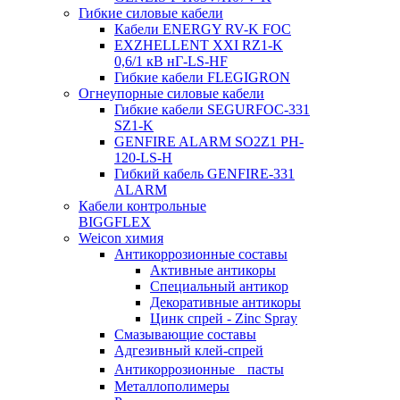
Гибкие силовые кабели
Кабели ENERGY RV-K FOC
EXZHELLENT XXI RZ1-K
0,6/1 кВ нГ-LS-HF
Гибкие кабели FLEGIGRON
Огнеупорные силовые кабели
Гибкие кабели SEGURFOC-331
SZ1-K
GENFIRE ALARM SO2Z1 PH-
120-LS-H
Гибкий кабель GENFIRE-331
ALARM
Кабели контрольные
BIGGFLEX
Weicon химия
Антикоррозионные составы
Активные антикоры
Специальный антикор
Декоративные антикоры
Цинк спрей - Zinc Spray
Смазывающие составы
Адгезивный клей-спрей
Антикоррозионные пасты
Металлополимеры