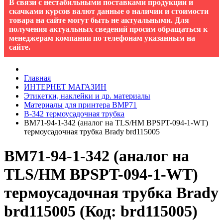
В связи с нестабильными поставками продукции и
скачками курсов валют данные о наличии и стоимости
товара на сайте могут быть не актуальными. Для
получения актуальных сведений просим обращаться к
менеджерам компании по телефонам указанным на
сайте.
Главная
ИНТЕРНЕТ МАГАЗИН
Этикетки, наклейки и др. материалы
Материалы для принтера BMP71
B-342 термоусадочная трубка
BM71-94-1-342 (аналог на TLS/HM BPSPT-094-1-WT)
термоусадочная трубка Brady brd115005
BM71-94-1-342 (аналог на
TLS/HM BPSPT-094-1-WT)
термоусадочная трубка Brady
brd115005
(Код:
brd115005
)