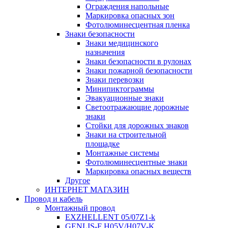
Ограждения напольные
Маркировка опасных зон
Фотолюминесцентная пленка
Знаки безопасности
Знаки медицинского
назначения
Знаки безопасности в рулонах
Знаки пожарной безопасности
Знаки перевозки
Минипиктограммы
Эвакуационные знаки
Светоотражающие дорожные
знаки
Стойки для дорожных знаков
Знаки на строительной
площадке
Монтажные системы
Фотолюминесцентные знаки
Маркировка опасных веществ
Другое
ИНТЕРНЕТ МАГАЗИН
Провод и кабель
Монтажный провод
EXZHELLENT 05/07Z1-k
GENLIS-F Н05V/H07V-K