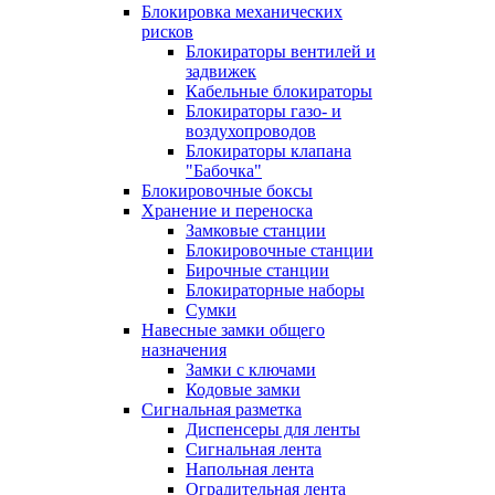
Блокировка механических
рисков
Блокираторы вентилей и
задвижек
Кабельные блокираторы
Блокираторы газо- и
воздухопроводов
Блокираторы клапана
"Бабочка"
Блокировочные боксы
Хранение и переноска
Замковые станции
Блокировочные станции
Бирочные станции
Блокираторные наборы
Сумки
Навесные замки общего
назначения
Замки с ключами
Кодовые замки
Сигнальная разметка
Диспенсеры для ленты
Сигнальная лента
Напольная лента
Оградительная лента