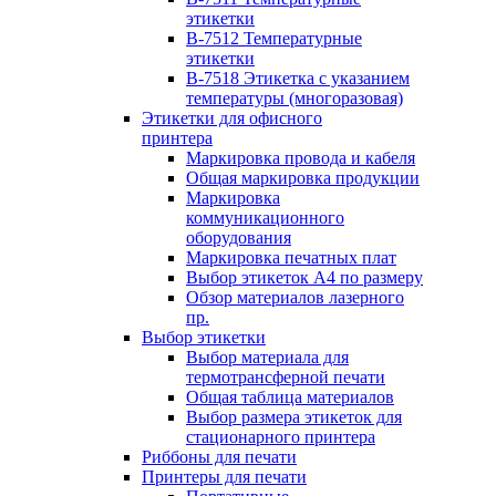
этикетки
B-7512 Температурные
этикетки
B-7518 Этикетка с указанием
температуры (многоразовая)
Этикетки для офисного
принтера
Маркировка провода и кабеля
Общая маркировка продукции
Маркировка
коммуникационного
оборудования
Маркировка печатных плат
Выбор этикеток А4 по размеру
Обзор материалов лазерного
пр.
Выбор этикетки
Выбор материала для
термотрансферной печати
Общая таблица материалов
Выбор размера этикеток для
стационарного принтера
Риббоны для печати
Принтеры для печати