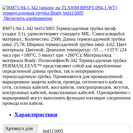
Увеличить изображение
BM71-94-1-342 brd115005 Термоусадочная трубка (коэф.
усадки 3:1), удоволетворяет стандарту MIL. Самогасящийся
материал.; Количество: 2500; Длина термоусадочной трубки
(мм): 25,78; Ширина термоусадочной трубки (мм): 4,62; Цвет
материала: Цветной; Диапазон температур: -55 ... +135°С (24
часа при +180°С, 5 минут при +260°С); Материал/код
материала Brady: Полиолефин/В-342 Термоусадочная трубка
PERMASLEEVE™ представляют собой как вырубленные
определенной длины трубки, так и непрерывную
термоусадочную трубку. Применяются для промышленной
маркировкии защиты кабеля, провода, оптического кабеля,
сети, силовых кабелей, жил кабеля, электропроводов, жгутов,
контрольных кабелей, коаксиальных кабелей. Одновременно с
маркировкой могут выполнять функции изоляции соединения
провода или кабеля.
Характеристики
Артикул для
brd115005