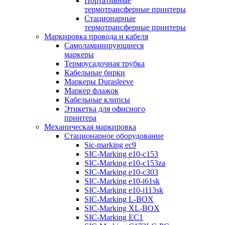
Портативные
термотрансферные принтеры
Стационарные
термотрансферные принтеры
Маркировка провода и кабеля
Самоламинирующиеся
маркеры
Термоусадочная трубка
Кабельные бирки
Маркеры Durasleeve
Маркер флажок
Кабельные клипсы
Этикетка для офисного
принтера
Механическая маркировка
Стационарное оборудование
Sic-marking ec9
SIC-Marking e10-c153
SIC-Marking e10-c153za
SIC-Marking e10-c303
SIC-Marking e10-i61sk
SIC-Marking e10-i113sk
SIC-Marking L-BOX
SIC-Marking XL-BOX
SIC-Marking EC1