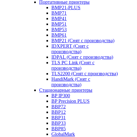
Портативные принтеры
BMP21-PLUS
BMP71
BMP41
BMP51
BMP53
BMP61
BMP21 (Снят с производства)
IDXPERT (Снят с
производства)
IDPAL (Снят с производства)
TLS PC Link (Снят с
производства)
TLS2200 (Снят с производства)
HandiMark (Снят с
производства)
Стационарные принтеры
BP IP300
BP Precision PLUS
BBP72
BBP12
BBP31
BBP33
BBP85
GlobalMark