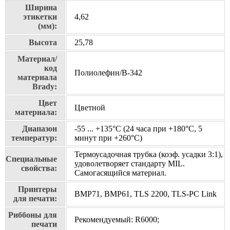
Ширина
этикетки
4,62
(мм):
Высота
25,78
Материал/
код
Полиолефин/В-342
материала
Brady:
Цвет
Цветной
материала:
Диапазон
-55 ... +135°С (24 часа при +180°С, 5
температур:
минут при +260°С)
Термоусадочная трубка (коэф. усадки 3:1),
Специальные
удоволетворяет стандарту MIL.
свойства:
Самогасящийся материал.
Принтеры
BMP71, BMP61, TLS 2200, TLS-PC Link
для печати:
Риббоны для
Рекомендуемый: R6000;
печати