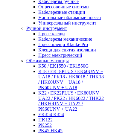
Кабелерезы ручные
Опрессовочные системы
Кабелерезные станции
Настольные обжимные пресса
Универсальный инструмент
Ручной инструмент
Пресс клещи
Кабелерезы механические
Пресс-клещи Klauke Pro
Клещи для снятия изоляции
Пресс электрический
Обжимные матрицы
К50 / ЕК1550 / ЕК1550G
K18 / EK18PLUS / EK60UNV +
UA18 / PK18 / HK6018 / THK18
/ HK60UNV + UA18 /
PK60UNV + UA18
K22 / EK22PLUS / EK60UNV +
UA22 / PK22 / HK6022 / THK22
/ HK60UNV + UA22 /
PK60UNV + UA22
EK354 K354
HK122
PK252
PK45 HK45