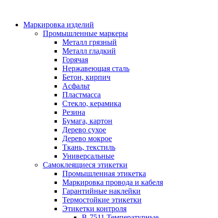
Маркировка изделий
Промышленные маркеры
Металл грязный
Металл гладкий
Горячая
Нержавеющая сталь
Бетон, кирпич
Асфальт
Пластмасса
Стекло, керамика
Резина
Бумага, картон
Дерево сухое
Дерево мокрое
Ткань, текстиль
Универсальные
Самоклеящиеся этикетки
Промышленная этикетка
Маркировка провода и кабеля
Гарантийные наклейки
Термостойкие этикетки
Этикетки контроля
B-7511 Температурные