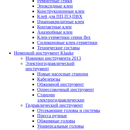
Ремонтные стики
Эпоксидные клеи
Конструкционные клеи
Клей для ПП,ПЭ,ПВХ
Цианоакрилатные клеи
Контактные клеи
Анаэробные клеи
Клеи-герметики серии flex
Силиконовые клеи-герметики
Технические составы
Немецкий инструмент Klauke
Новинки инструмента 2013
Электрогидравлический
инструмент
Новые насосные станции
Кабелерезы
Обжимной инструмент
Опрессовочный инструмент
Станции
электрогидравлические
Гидравлический инструмент
Отсекающие головы и системы
Пресса ручные
Обжимные головы
Универсальные головы