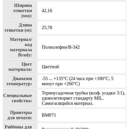
Ширина
этикетки
42,16
(мм):
Длина
25,78
этикетки (м):
Материал/
код
Полиолефин/В-342
материала
Brady:
Цвет
Цветной
материала:
Диапазон
-55 ... +135°С (24 часа при +180°С, 5
температур:
минут при +260°С)
Термоусадочная трубка (коэф. усадки 3:1),
Специальные
удоволетворяет стандарту MIL.
свойства:
Самогасящийся материал.
Принтеры
BMP71
для печати:
Риббоны для