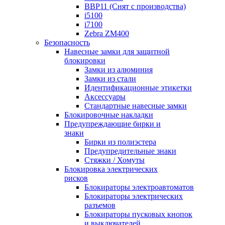
BBP11 (Снят с производства)
i5100
i7100
Zebra ZM400
Безопасность
Навесные замки для защитной
блокировки
Замки из алюминия
Замки из стали
Идентификационные этикетки
Аксессуары
Стандартные навесные замки
Блокировочные накладки
Предупреждающие бирки и
знаки
Бирки из полиэстера
Предупредительные знаки
Стяжки / Хомуты
Блокировка электрических
рисков
Блокираторы электроавтоматов
Блокираторы электрических
разъемов
Блокираторы пусковых кнопок
и выключателей