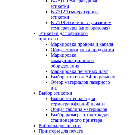
B-7511 Температурные
этикетки
B-7512 Температурные
этикетки
B-7518 Этикетка с указанием
температуры (многоразовая)
Этикетки для офисного
принтера
Маркировка провода и кабеля
Общая маркировка продукции
Маркировка
коммуникационного
оборудования
Маркировка печатных плат
Выбор этикеток А4 по размеру
Обзор материалов лазерного
пр.
Выбор этикетки
Выбор материала для
термотрансферной печати
Общая таблица материалов
Выбор размера этикеток для
стационарного принтера
Риббоны для печати
Принтеры для печати