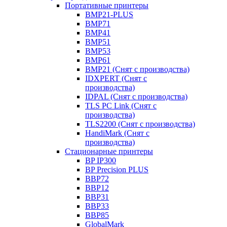
Портативные принтеры
BMP21-PLUS
BMP71
BMP41
BMP51
BMP53
BMP61
BMP21 (Снят с производства)
IDXPERT (Снят с
производства)
IDPAL (Снят с производства)
TLS PC Link (Снят с
производства)
TLS2200 (Снят с производства)
HandiMark (Снят с
производства)
Стационарные принтеры
BP IP300
BP Precision PLUS
BBP72
BBP12
BBP31
BBP33
BBP85
GlobalMark