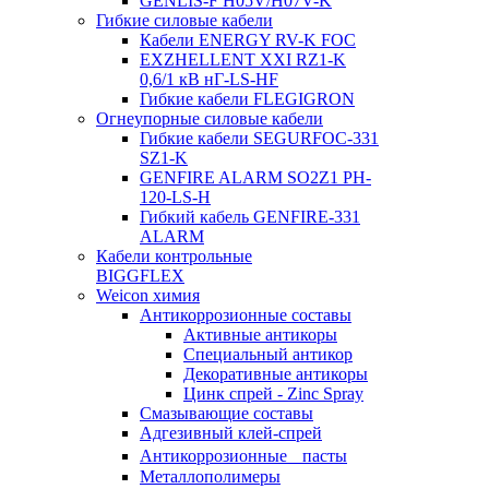
GENLIS-F Н05V/H07V-K
Гибкие силовые кабели
Кабели ENERGY RV-K FOC
EXZHELLENT XXI RZ1-K
0,6/1 кВ нГ-LS-HF
Гибкие кабели FLEGIGRON
Огнеупорные силовые кабели
Гибкие кабели SEGURFOC-331
SZ1-K
GENFIRE ALARM SO2Z1 PH-
120-LS-H
Гибкий кабель GENFIRE-331
ALARM
Кабели контрольные
BIGGFLEX
Weicon химия
Антикоррозионные составы
Активные антикоры
Специальный антикор
Декоративные антикоры
Цинк спрей - Zinc Spray
Смазывающие составы
Адгезивный клей-спрей
Антикоррозионные пасты
Металлополимеры