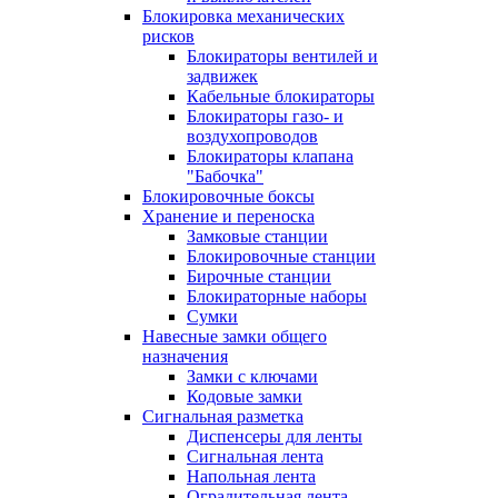
Блокировка механических
рисков
Блокираторы вентилей и
задвижек
Кабельные блокираторы
Блокираторы газо- и
воздухопроводов
Блокираторы клапана
"Бабочка"
Блокировочные боксы
Хранение и переноска
Замковые станции
Блокировочные станции
Бирочные станции
Блокираторные наборы
Сумки
Навесные замки общего
назначения
Замки с ключами
Кодовые замки
Сигнальная разметка
Диспенсеры для ленты
Сигнальная лента
Напольная лента
Оградительная лента