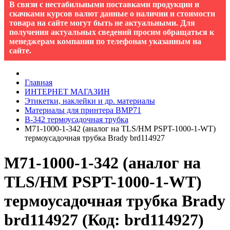
В связи с нестабильными поставками продукции и
скачками курсов валют данные о наличии и стоимости
товара на сайте могут быть не актуальными. Для
получения актуальных сведений просим обращаться к
менеджерам компании по телефонам указанным на
сайте.
Главная
ИНТЕРНЕТ МАГАЗИН
Этикетки, наклейки и др. материалы
Материалы для принтера BMP71
B-342 термоусадочная трубка
M71-1000-1-342 (аналог на TLS/HM PSPT-1000-1-WT)
термоусадочная трубка Brady brd114927
M71-1000-1-342 (аналог на
TLS/HM PSPT-1000-1-WT)
термоусадочная трубка Brady
brd114927
(Код:
brd114927
)