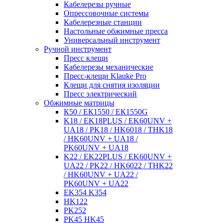
Кабелерезы ручные
Опрессовочные системы
Кабелерезные станции
Настольные обжимные пресса
Универсальный инструмент
Ручной инструмент
Пресс клещи
Кабелерезы механические
Пресс-клещи Klauke Pro
Клещи для снятия изоляции
Пресс электрический
Обжимные матрицы
К50 / ЕК1550 / ЕК1550G
K18 / EK18PLUS / EK60UNV +
UA18 / PK18 / HK6018 / THK18
/ HK60UNV + UA18 /
PK60UNV + UA18
K22 / EK22PLUS / EK60UNV +
UA22 / PK22 / HK6022 / THK22
/ HK60UNV + UA22 /
PK60UNV + UA22
EK354 K354
HK122
PK252
PK45 HK45