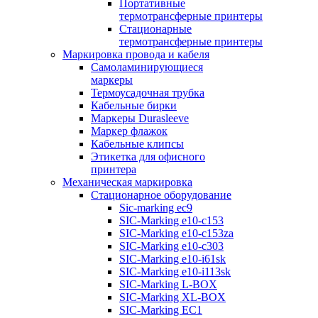
Портативные
термотрансферные принтеры
Стационарные
термотрансферные принтеры
Маркировка провода и кабеля
Самоламинирующиеся
маркеры
Термоусадочная трубка
Кабельные бирки
Маркеры Durasleeve
Маркер флажок
Кабельные клипсы
Этикетка для офисного
принтера
Механическая маркировка
Стационарное оборудование
Sic-marking ec9
SIC-Marking e10-c153
SIC-Marking e10-c153za
SIC-Marking e10-c303
SIC-Marking e10-i61sk
SIC-Marking e10-i113sk
SIC-Marking L-BOX
SIC-Marking XL-BOX
SIC-Marking EC1