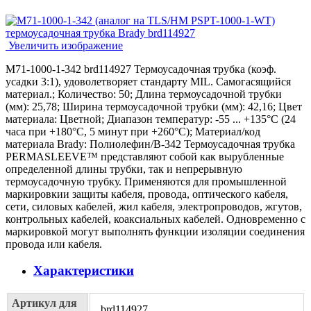
Увеличить изображение
M71-1000-1-342 brd114927 Термоусадочная трубка (коэф.
усадки 3:1), удоволетворяет стандарту MIL. Самогасящийся
материал.; Количество: 50; Длина термоусадочной трубки
(мм): 25,78; Ширина термоусадочной трубки (мм): 42,16; Цвет
материала: Цветной; Диапазон температур: -55 ... +135°С (24
часа при +180°С, 5 минут при +260°С); Материал/код
материала Brady: Полиолефин/В-342 Термоусадочная трубка
PERMASLEEVE™ представляют собой как вырубленные
определенной длины трубки, так и непрерывную
термоусадочную трубку. Применяются для промышленной
маркировкии защиты кабеля, провода, оптического кабеля,
сети, силовых кабелей, жил кабеля, электропроводов, жгутов,
контрольных кабелей, коаксиальных кабелей. Одновременно с
маркировкой могут выполнять функции изоляции соединения
провода или кабеля.
Характеристики
Артикул для
brd114927