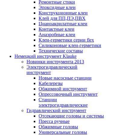
Ремонтные стики
Эпоксидные клеи
Конструкционные клеи
Клей для ПП,ПЭ,ПВХ
Цианоакрилатные клеи
Контактные клеи
Анаэробные клеи
Клеи-герметики серии flex
Силиконовые клеи-герметики
Технические составы
Немецкий инструмент Klauke
Новинки инструмента 2013
Электрогидравлический
инструмент
Новые насосные станции
Кабелерезы
Обжимной инструмент
Опрессовочный инструмент
Станции
электрогидравлические
Гидравлический инструмент
Отсекающие головы и системы
Пресса ручные
Обжимные головы
Универсальные головы