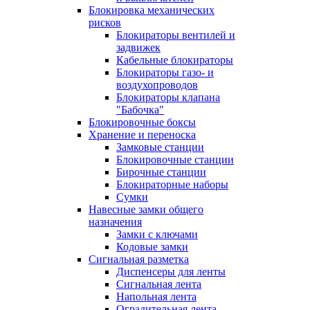
Блокировка механических
рисков
Блокираторы вентилей и
задвижек
Кабельные блокираторы
Блокираторы газо- и
воздухопроводов
Блокираторы клапана
"Бабочка"
Блокировочные боксы
Хранение и переноска
Замковые станции
Блокировочные станции
Бирочные станции
Блокираторные наборы
Сумки
Навесные замки общего
назначения
Замки с ключами
Кодовые замки
Сигнальная разметка
Диспенсеры для ленты
Сигнальная лента
Напольная лента
Оградительная лента