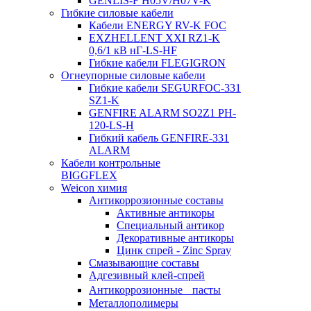
GENLIS-F Н05V/H07V-K
Гибкие силовые кабели
Кабели ENERGY RV-K FOC
EXZHELLENT XXI RZ1-K
0,6/1 кВ нГ-LS-HF
Гибкие кабели FLEGIGRON
Огнеупорные силовые кабели
Гибкие кабели SEGURFOC-331
SZ1-K
GENFIRE ALARM SO2Z1 PH-
120-LS-H
Гибкий кабель GENFIRE-331
ALARM
Кабели контрольные
BIGGFLEX
Weicon химия
Антикоррозионные составы
Активные антикоры
Специальный антикор
Декоративные антикоры
Цинк спрей - Zinc Spray
Смазывающие составы
Адгезивный клей-спрей
Антикоррозионные пасты
Металлополимеры