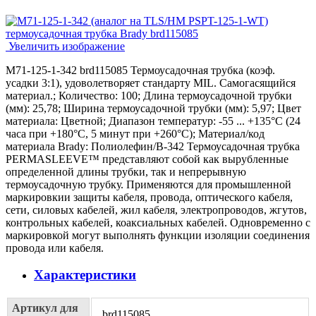
Увеличить изображение
M71-125-1-342 brd115085 Термоусадочная трубка (коэф.
усадки 3:1), удоволетворяет стандарту MIL. Самогасящийся
материал.; Количество: 100; Длина термоусадочной трубки
(мм): 25,78; Ширина термоусадочной трубки (мм): 5,97; Цвет
материала: Цветной; Диапазон температур: -55 ... +135°С (24
часа при +180°С, 5 минут при +260°С); Материал/код
материала Brady: Полиолефин/В-342 Термоусадочная трубка
PERMASLEEVE™ представляют собой как вырубленные
определенной длины трубки, так и непрерывную
термоусадочную трубку. Применяются для промышленной
маркировкии защиты кабеля, провода, оптического кабеля,
сети, силовых кабелей, жил кабеля, электропроводов, жгутов,
контрольных кабелей, коаксиальных кабелей. Одновременно с
маркировкой могут выполнять функции изоляции соединения
провода или кабеля.
Характеристики
Артикул для
brd115085