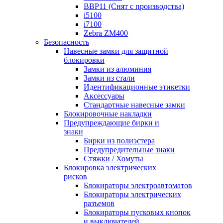
BBP11 (Снят с производства)
i5100
i7100
Zebra ZM400
Безопасность
Навесные замки для защитной
блокировки
Замки из алюминия
Замки из стали
Идентификационные этикетки
Аксессуары
Стандартные навесные замки
Блокировочные накладки
Предупреждающие бирки и
знаки
Бирки из полиэстера
Предупредительные знаки
Стяжки / Хомуты
Блокировка электрических
рисков
Блокираторы электроавтоматов
Блокираторы электрических
разъемов
Блокираторы пусковых кнопок
и выключателей