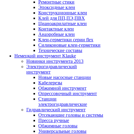
Ремонтные стики
Эпоксидные клеи
Конструкционные клеи
Клей для ПП,ПЭ,ПВХ
Цианоакрилатные клеи
Контактные клеи
Анаэробные клеи
Клеи-герметики серии flex
Силиконовые клеи-герметики
Технические составы
Немецкий инструмент Klauke
Новинки инструмента 2013
Электрогидравлический
инструмент
Новые насосные станции
Кабелерезы
Обжимной инструмент
Опрессовочный инструмент
Станции
электрогидравлические
Гидравлический инструмент
Отсекающие головы и системы
Пресса ручные
Обжимные головы
Универсальные головы