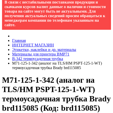
В связи с нестабильными поставками продукции и
скачками курсов валют данные о наличии и стоимости
товара на сайте могут быть не актуальными. Для
получения актуальных сведений просим обращаться к
менеджерам компании по телефонам указанным на
сайте.
Главная
ИНТЕРНЕТ МАГАЗИН
Этикетки, наклейки и др. материалы
Материалы для принтера BMP71
B-342 термоусадочная трубка
M71-125-1-342 (аналог на TLS/HM PSPT-125-1-WT)
термоусадочная трубка Brady brd115085
M71-125-1-342 (аналог на
TLS/HM PSPT-125-1-WT)
термоусадочная трубка Brady
brd115085
(Код:
brd115085
)