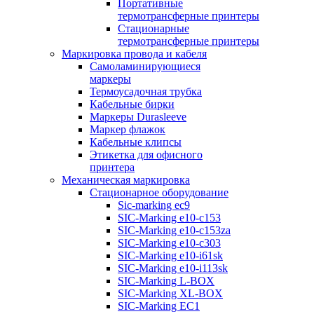
Портативные
термотрансферные принтеры
Стационарные
термотрансферные принтеры
Маркировка провода и кабеля
Самоламинирующиеся
маркеры
Термоусадочная трубка
Кабельные бирки
Маркеры Durasleeve
Маркер флажок
Кабельные клипсы
Этикетка для офисного
принтера
Механическая маркировка
Стационарное оборудование
Sic-marking ec9
SIC-Marking e10-c153
SIC-Marking e10-c153za
SIC-Marking e10-c303
SIC-Marking e10-i61sk
SIC-Marking e10-i113sk
SIC-Marking L-BOX
SIC-Marking XL-BOX
SIC-Marking EC1