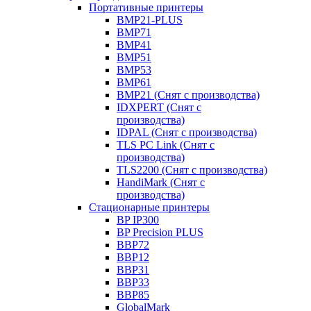
Портативные принтеры
BMP21-PLUS
BMP71
BMP41
BMP51
BMP53
BMP61
BMP21 (Снят с производства)
IDXPERT (Снят с
производства)
IDPAL (Снят с производства)
TLS PC Link (Снят с
производства)
TLS2200 (Снят с производства)
HandiMark (Снят с
производства)
Стационарные принтеры
BP IP300
BP Precision PLUS
BBP72
BBP12
BBP31
BBP33
BBP85
GlobalMark