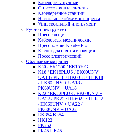
Кабелерезы ручные
Опрессовочные системы
Кабелерезные станции
Настольные обжимные пресса
Универсальный инструмент
Ручной инструмент
Пресс клещи
Кабелерезы механические
Пресс-клещи Klauke Pro
Клещи для снятия изоляции
Пресс электрический
Обжимные матрицы
К50 / ЕК1550 / ЕК1550G
K18 / EK18PLUS / EK60UNV +
UA18 / PK18 / HK6018 / THK18
/ HK60UNV + UA18 /
PK60UNV + UA18
K22 / EK22PLUS / EK60UNV +
UA22 / PK22 / HK6022 / THK22
/ HK60UNV + UA22 /
PK60UNV + UA22
EK354 K354
HK122
PK252
PK45 HK45