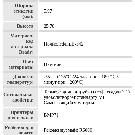
Ширина
этикетки
5,97
(мм):
Высота
25,78
Материал/
код
Полиолефин/В-342
материала
Brady:
Цвет
Цветной
материала:
Диапазон
-55 ... +135°С (24 часа при +180°С, 5
температур:
минут при +260°С)
Термоусадочная трубка (коэф. усадки 3:1),
Специальные
удоволетворяет стандарту MIL.
свойства:
Самогасящийся материал.
Принтеры
BMP71
для печати:
Риббоны для
Рекомендуемый: R6000;
печати