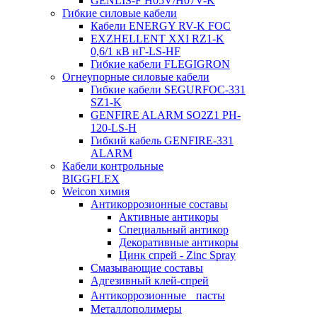
GENLIS-F Н05V/H07V-K
Гибкие силовые кабели
Кабели ENERGY RV-K FOC
EXZHELLENT XXI RZ1-K
0,6/1 кВ нГ-LS-HF
Гибкие кабели FLEGIGRON
Огнеупорные силовые кабели
Гибкие кабели SEGURFOC-331
SZ1-K
GENFIRE ALARM SO2Z1 PH-
120-LS-H
Гибкий кабель GENFIRE-331
ALARM
Кабели контрольные
BIGGFLEX
Weicon химия
Антикоррозионные составы
Активные антикоры
Специальный антикор
Декоративные антикоры
Цинк спрей - Zinc Spray
Смазывающие составы
Адгезивный клей-спрей
Антикоррозионные пасты
Металлополимеры