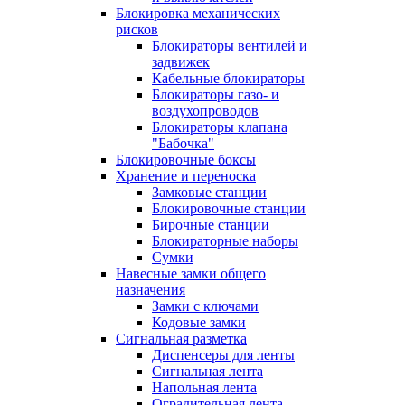
Блокировка механических
рисков
Блокираторы вентилей и
задвижек
Кабельные блокираторы
Блокираторы газо- и
воздухопроводов
Блокираторы клапана
"Бабочка"
Блокировочные боксы
Хранение и переноска
Замковые станции
Блокировочные станции
Бирочные станции
Блокираторные наборы
Сумки
Навесные замки общего
назначения
Замки с ключами
Кодовые замки
Сигнальная разметка
Диспенсеры для ленты
Сигнальная лента
Напольная лента
Оградительная лента