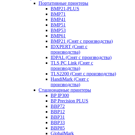
Портативные принтеры
BMP21-PLUS
BMP71
BMP41
BMP51
BMP53
BMP61
BMP21 (Снят с производства)
IDXPERT (Снят с
производства)
IDPAL (Снят с производства)
TLS PC Link (Снят с
производства)
TLS2200 (Снят с производства)
HandiMark (Снят с
производства)
Стационарные принтеры
BP IP300
BP Precision PLUS
BBP72
BBP12
BBP31
BBP33
BBP85
GlobalMark