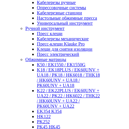
Кабелерезы ручные
Опрессовочные системы
Кабелерезные станции
Настольные обжимные пресса
Универсальный инструмент
Ручной инструмент
Пресс клещи
Кабелерезы механические
Пресс-клещи Klauke Pro
Клещи для снятия изоляции
Пресс электрический
Обжимные матрицы
К50 / ЕК1550 / ЕК1550G
K18 / EK18PLUS / EK60UNV +
UA18 / PK18 / HK6018 / THK18
/ HK60UNV + UA18 /
PK60UNV + UA18
K22 / EK22PLUS / EK60UNV +
UA22 / PK22 / HK6022 / THK22
/ HK60UNV + UA22 /
PK60UNV + UA22
EK354 K354
HK122
PK252
PK45 HK45