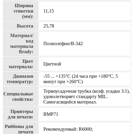
Ширина
этикетки
11,15
(мм):
Высота
25,78
Материал/
код
Полиолефин/В-342
материала
Brady:
Цвет
Цветной
материала:
Диапазон
-55 ... +135°С (24 часа при +180°С, 5
температур:
минут при +260°С)
Термоусадочная трубка (коэф. усадки 3:1),
Специальные
удоволетворяет стандарту MIL.
свойства:
Самогасящийся материал.
Принтеры
BMP71
для печати:
Риббоны для
Рекомендуемый: R6000;
печати