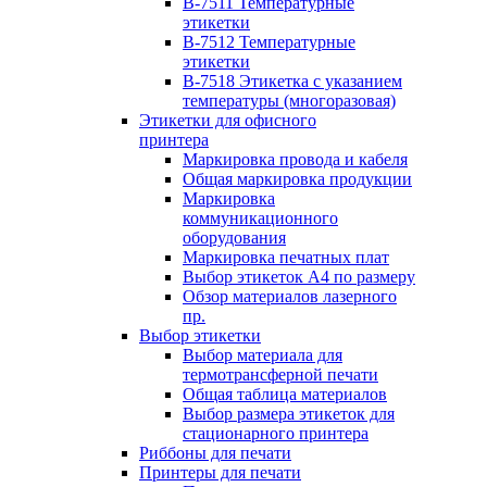
B-7511 Температурные
этикетки
B-7512 Температурные
этикетки
B-7518 Этикетка с указанием
температуры (многоразовая)
Этикетки для офисного
принтера
Маркировка провода и кабеля
Общая маркировка продукции
Маркировка
коммуникационного
оборудования
Маркировка печатных плат
Выбор этикеток А4 по размеру
Обзор материалов лазерного
пр.
Выбор этикетки
Выбор материала для
термотрансферной печати
Общая таблица материалов
Выбор размера этикеток для
стационарного принтера
Риббоны для печати
Принтеры для печати