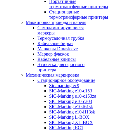
Портативные
термотрансферные принтеры
Стационарные
термотрансферные принтеры
Маркировка провода и кабеля
Самоламинирующиеся
маркеры
Термоусадочная трубка
Кабельные бирки
Маркеры Durasleeve
Маркер флажок
Кабельные клипсы
Этикетка для офисного
принтера
Механическая маркировка
Стационарное оборудование
Sic-marking ec9
SIC-Marking e10-c153
SIC-Marking e10-c153za
SIC-Marking e10-c303
SIC-Marking e10-i61sk
SIC-Marking e10-i113sk
SIC-Marking L-BOX
SIC-Marking XL-BOX
SIC-Marking EC1