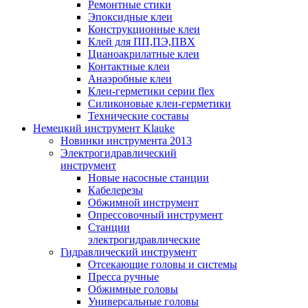
Ремонтные стики
Эпоксидные клеи
Конструкционные клеи
Клей для ПП,ПЭ,ПВХ
Цианоакрилатные клеи
Контактные клеи
Анаэробные клеи
Клеи-герметики серии flex
Силиконовые клеи-герметики
Технические составы
Немецкий инструмент Klauke
Новинки инструмента 2013
Электрогидравлический
инструмент
Новые насосные станции
Кабелерезы
Обжимной инструмент
Опрессовочный инструмент
Станции
электрогидравлические
Гидравлический инструмент
Отсекающие головы и системы
Пресса ручные
Обжимные головы
Универсальные головы