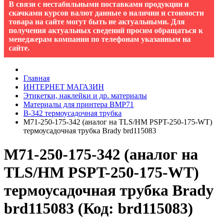
В связи с нестабильными поставками продукции и
скачками курсов валют данные о наличии и стоимости
товара на сайте могут быть не актуальными. Для
получения актуальных сведений просим обращаться к
менеджерам компании по телефонам указанным на
сайте.
Главная
ИНТЕРНЕТ МАГАЗИН
Этикетки, наклейки и др. материалы
Материалы для принтера BMP71
B-342 термоусадочная трубка
M71-250-175-342 (аналог на TLS/HM PSPT-250-175-WT)
термоусадочная трубка Brady brd115083
M71-250-175-342 (аналог на
TLS/HM PSPT-250-175-WT)
термоусадочная трубка Brady
brd115083
(Код:
brd115083
)