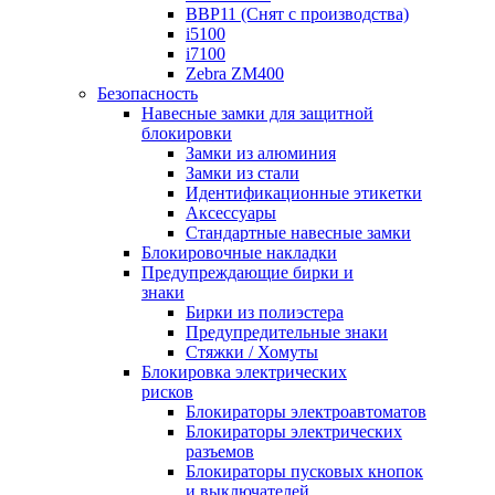
BBP11 (Снят с производства)
i5100
i7100
Zebra ZM400
Безопасность
Навесные замки для защитной
блокировки
Замки из алюминия
Замки из стали
Идентификационные этикетки
Аксессуары
Стандартные навесные замки
Блокировочные накладки
Предупреждающие бирки и
знаки
Бирки из полиэстера
Предупредительные знаки
Стяжки / Хомуты
Блокировка электрических
рисков
Блокираторы электроавтоматов
Блокираторы электрических
разъемов
Блокираторы пусковых кнопок
и выключателей