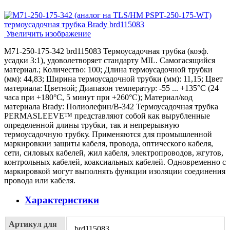
Увеличить изображение
M71-250-175-342 brd115083 Термоусадочная трубка (коэф.
усадки 3:1), удоволетворяет стандарту MIL. Самогасящийся
материал.; Количество: 100; Длина термоусадочной трубки
(мм): 44,83; Ширина термоусадочной трубки (мм): 11,15; Цвет
материала: Цветной; Диапазон температур: -55 ... +135°С (24
часа при +180°С, 5 минут при +260°С); Материал/код
материала Brady: Полиолефин/В-342 Термоусадочная трубка
PERMASLEEVE™ представляют собой как вырубленные
определенной длины трубки, так и непрерывную
термоусадочную трубку. Применяются для промышленной
маркировкии защиты кабеля, провода, оптического кабеля,
сети, силовых кабелей, жил кабеля, электропроводов, жгутов,
контрольных кабелей, коаксиальных кабелей. Одновременно с
маркировкой могут выполнять функции изоляции соединения
провода или кабеля.
Характеристики
Артикул для
brd115083