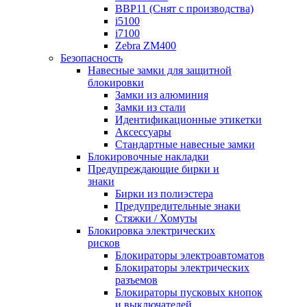
BBP11 (Снят с производства)
i5100
i7100
Zebra ZM400
Безопасность
Навесные замки для защитной
блокировки
Замки из алюминия
Замки из стали
Идентификационные этикетки
Аксессуары
Стандартные навесные замки
Блокировочные накладки
Предупреждающие бирки и
знаки
Бирки из полиэстера
Предупредительные знаки
Стяжки / Хомуты
Блокировка электрических
рисков
Блокираторы электроавтоматов
Блокираторы электрических
разъемов
Блокираторы пусковых кнопок
и выключателей