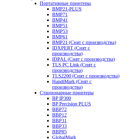
Портативные принтеры
BMP21-PLUS
BMP71
BMP41
BMP51
BMP53
BMP61
BMP21 (Снят с производства)
IDXPERT (Снят с
производства)
IDPAL (Снят с производства)
TLS PC Link (Снят с
производства)
TLS2200 (Снят с производства)
HandiMark (Снят с
производства)
Стационарные принтеры
BP IP300
BP Precision PLUS
BBP72
BBP12
BBP31
BBP33
BBP85
GlobalMark