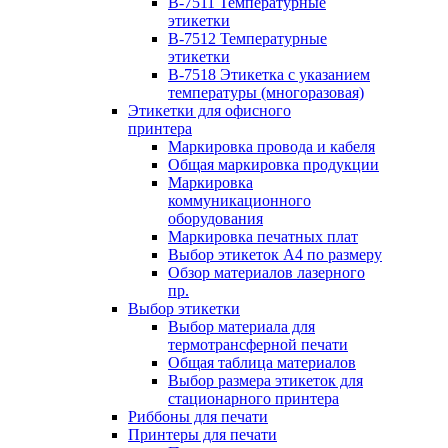
B-7511 Температурные
этикетки
B-7512 Температурные
этикетки
B-7518 Этикетка с указанием
температуры (многоразовая)
Этикетки для офисного
принтера
Маркировка провода и кабеля
Общая маркировка продукции
Маркировка
коммуникационного
оборудования
Маркировка печатных плат
Выбор этикеток А4 по размеру
Обзор материалов лазерного
пр.
Выбор этикетки
Выбор материала для
термотрансферной печати
Общая таблица материалов
Выбор размера этикеток для
стационарного принтера
Риббоны для печати
Принтеры для печати