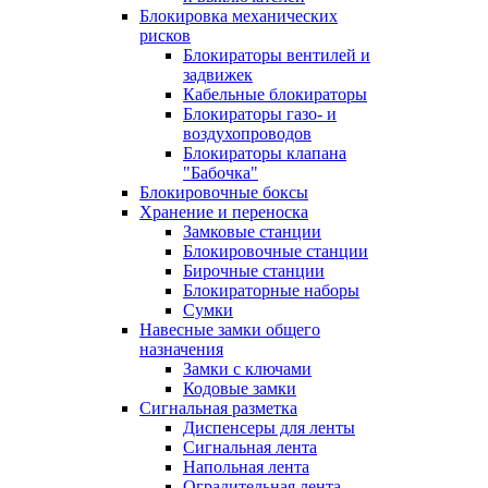
Блокировка механических
рисков
Блокираторы вентилей и
задвижек
Кабельные блокираторы
Блокираторы газо- и
воздухопроводов
Блокираторы клапана
"Бабочка"
Блокировочные боксы
Хранение и переноска
Замковые станции
Блокировочные станции
Бирочные станции
Блокираторные наборы
Сумки
Навесные замки общего
назначения
Замки с ключами
Кодовые замки
Сигнальная разметка
Диспенсеры для ленты
Сигнальная лента
Напольная лента
Оградительная лента