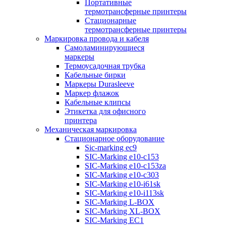
Портативные
термотрансферные принтеры
Стационарные
термотрансферные принтеры
Маркировка провода и кабеля
Самоламинирующиеся
маркеры
Термоусадочная трубка
Кабельные бирки
Маркеры Durasleeve
Маркер флажок
Кабельные клипсы
Этикетка для офисного
принтера
Механическая маркировка
Стационарное оборудование
Sic-marking ec9
SIC-Marking e10-c153
SIC-Marking e10-c153za
SIC-Marking e10-c303
SIC-Marking e10-i61sk
SIC-Marking e10-i113sk
SIC-Marking L-BOX
SIC-Marking XL-BOX
SIC-Marking EC1