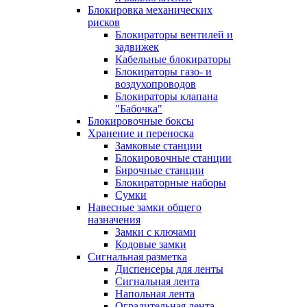
Блокировка механических
рисков
Блокираторы вентилей и
задвижек
Кабельные блокираторы
Блокираторы газо- и
воздухопроводов
Блокираторы клапана
"Бабочка"
Блокировочные боксы
Хранение и переноска
Замковые станции
Блокировочные станции
Бирочные станции
Блокираторные наборы
Сумки
Навесные замки общего
назначения
Замки с ключами
Кодовые замки
Сигнальная разметка
Диспенсеры для ленты
Сигнальная лента
Напольная лента
Оградительная лента