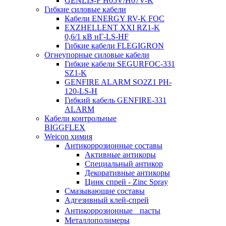
GENLIS-F Н05V/H07V-K
Гибкие силовые кабели
Кабели ENERGY RV-K FOC
EXZHELLENT XXI RZ1-K
0,6/1 кВ нГ-LS-HF
Гибкие кабели FLEGIGRON
Огнеупорные силовые кабели
Гибкие кабели SEGURFOC-331
SZ1-K
GENFIRE ALARM SO2Z1 PH-
120-LS-H
Гибкий кабель GENFIRE-331
ALARM
Кабели контрольные
BIGGFLEX
Weicon химия
Антикоррозионные составы
Активные антикоры
Специальный антикор
Декоративные антикоры
Цинк спрей - Zinc Spray
Смазывающие составы
Адгезивный клей-спрей
Антикоррозионные пасты
Металлополимеры