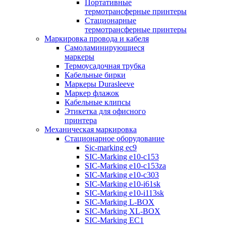
Портативные
термотрансферные принтеры
Стационарные
термотрансферные принтеры
Маркировка провода и кабеля
Самоламинирующиеся
маркеры
Термоусадочная трубка
Кабельные бирки
Маркеры Durasleeve
Маркер флажок
Кабельные клипсы
Этикетка для офисного
принтера
Механическая маркировка
Стационарное оборудование
Sic-marking ec9
SIC-Marking e10-c153
SIC-Marking e10-c153za
SIC-Marking e10-c303
SIC-Marking e10-i61sk
SIC-Marking e10-i113sk
SIC-Marking L-BOX
SIC-Marking XL-BOX
SIC-Marking EC1