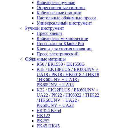
Кабелерезы ручные
Опрессовочные системы
Кабелерезные станции
Настольные обжимные пресса
Универсальный инструмент
Ручной инструмент
Пресс клещи
Кабелерезы механические
Пресс-клещи Klauke Pro
Клещи для снятия изоляции
Пресс электрический
Обжимные матрицы
К50 / ЕК1550 / ЕК1550G
K18 / EK18PLUS / EK60UNV +
UA18 / PK18 / HK6018 / THK18
/ HK60UNV + UA18 /
PK60UNV + UA18
K22 / EK22PLUS / EK60UNV +
UA22 / PK22 / HK6022 / THK22
/ HK60UNV + UA22 /
PK60UNV + UA22
EK354 K354
HK122
PK252
PK45 HK45