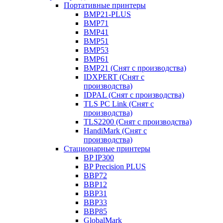
Портативные принтеры
BMP21-PLUS
BMP71
BMP41
BMP51
BMP53
BMP61
BMP21 (Снят с производства)
IDXPERT (Снят с
производства)
IDPAL (Снят с производства)
TLS PC Link (Снят с
производства)
TLS2200 (Снят с производства)
HandiMark (Снят с
производства)
Стационарные принтеры
BP IP300
BP Precision PLUS
BBP72
BBP12
BBP31
BBP33
BBP85
GlobalMark