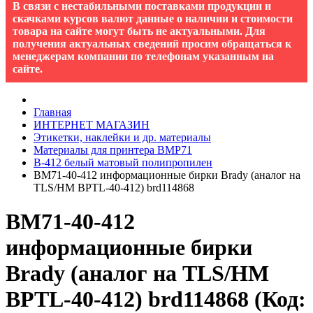
В связи с нестабильными поставками продукции и
скачками курсов валют данные о наличии и стоимости
товара на сайте могут быть не актуальными. Для
получения актуальных сведений просим обращаться к
менеджерам компании по телефонам указанным на
сайте.
Главная
ИНТЕРНЕТ МАГАЗИН
Этикетки, наклейки и др. материалы
Материалы для принтера BMP71
B-412 белый матовый полипропилен
BM71-40-412 информационные бирки Brady (аналог на
TLS/HM BPTL-40-412) brd114868
BM71-40-412
информационные бирки
Brady (аналог на TLS/HM
BPTL-40-412) brd114868
(Код: