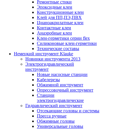
Ремонтные стики
Эпоксидные клеи
Конструкционные клеи
Клей для ПП,ПЭ,ПВХ
Цианоакрилатные клеи
Контактные клеи
Анаэробные клеи
Клеи-герметики серии flex
Силиконовые клеи-герметики
Технические составы
Немецкий инструмент Klauke
Новинки инструмента 2013
Электрогидравлический
инструмент
Новые насосные станции
Кабелерезы
Обжимной инструмент
Опрессовочный инструмент
Станции
электрогидравлические
Гидравлический инструмент
Отсекающие головы и системы
Пресса ручные
Обжимные головы
Универсальные головы