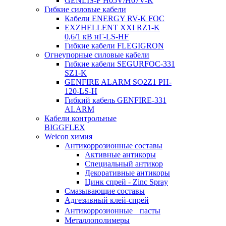
GENLIS-F Н05V/H07V-K
Гибкие силовые кабели
Кабели ENERGY RV-K FOC
EXZHELLENT XXI RZ1-K
0,6/1 кВ нГ-LS-HF
Гибкие кабели FLEGIGRON
Огнеупорные силовые кабели
Гибкие кабели SEGURFOC-331
SZ1-K
GENFIRE ALARM SO2Z1 PH-
120-LS-H
Гибкий кабель GENFIRE-331
ALARM
Кабели контрольные
BIGGFLEX
Weicon химия
Антикоррозионные составы
Активные антикоры
Специальный антикор
Декоративные антикоры
Цинк спрей - Zinc Spray
Смазывающие составы
Адгезивный клей-спрей
Антикоррозионные пасты
Металлополимеры