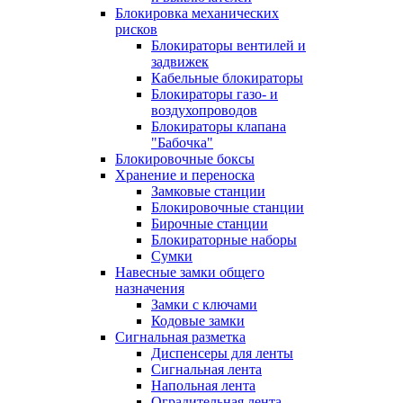
Блокировка механических
рисков
Блокираторы вентилей и
задвижек
Кабельные блокираторы
Блокираторы газо- и
воздухопроводов
Блокираторы клапана
"Бабочка"
Блокировочные боксы
Хранение и переноска
Замковые станции
Блокировочные станции
Бирочные станции
Блокираторные наборы
Сумки
Навесные замки общего
назначения
Замки с ключами
Кодовые замки
Сигнальная разметка
Диспенсеры для ленты
Сигнальная лента
Напольная лента
Оградительная лента