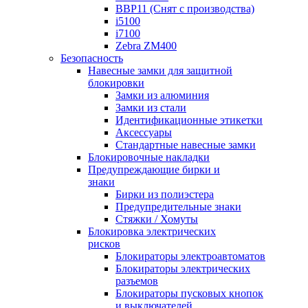
BBP11 (Снят с производства)
i5100
i7100
Zebra ZM400
Безопасность
Навесные замки для защитной
блокировки
Замки из алюминия
Замки из стали
Идентификационные этикетки
Аксессуары
Стандартные навесные замки
Блокировочные накладки
Предупреждающие бирки и
знаки
Бирки из полиэстера
Предупредительные знаки
Стяжки / Хомуты
Блокировка электрических
рисков
Блокираторы электроавтоматов
Блокираторы электрических
разъемов
Блокираторы пусковых кнопок
и выключателей