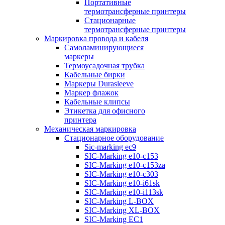
Портативные
термотрансферные принтеры
Стационарные
термотрансферные принтеры
Маркировка провода и кабеля
Самоламинирующиеся
маркеры
Термоусадочная трубка
Кабельные бирки
Маркеры Durasleeve
Маркер флажок
Кабельные клипсы
Этикетка для офисного
принтера
Механическая маркировка
Стационарное оборудование
Sic-marking ec9
SIC-Marking e10-c153
SIC-Marking e10-c153za
SIC-Marking e10-c303
SIC-Marking e10-i61sk
SIC-Marking e10-i113sk
SIC-Marking L-BOX
SIC-Marking XL-BOX
SIC-Marking EC1