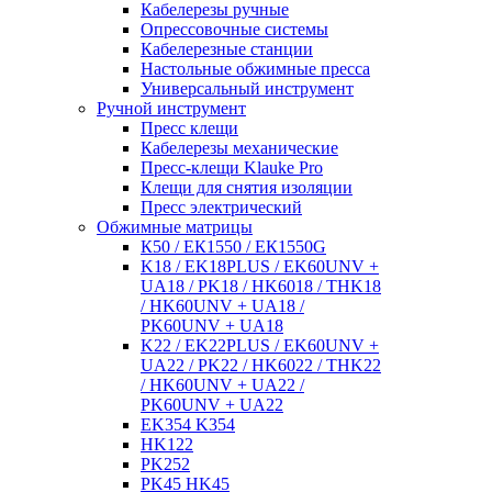
Кабелерезы ручные
Опрессовочные системы
Кабелерезные станции
Настольные обжимные пресса
Универсальный инструмент
Ручной инструмент
Пресс клещи
Кабелерезы механические
Пресс-клещи Klauke Pro
Клещи для снятия изоляции
Пресс электрический
Обжимные матрицы
К50 / ЕК1550 / ЕК1550G
K18 / EK18PLUS / EK60UNV +
UA18 / PK18 / HK6018 / THK18
/ HK60UNV + UA18 /
PK60UNV + UA18
K22 / EK22PLUS / EK60UNV +
UA22 / PK22 / HK6022 / THK22
/ HK60UNV + UA22 /
PK60UNV + UA22
EK354 K354
HK122
PK252
PK45 HK45