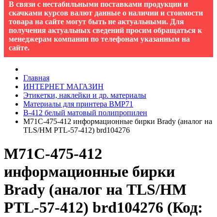
В связи с нестабильными поставками продукции и
скачками курсов валют данные о наличии и стоимости
товара на сайте могут быть не актуальными. Для
получения актуальных сведений просим обращаться к
менеджерам компании по телефонам указанным на
сайте.
Главная
ИНТЕРНЕТ МАГАЗИН
Этикетки, наклейки и др. материалы
Материалы для принтера BMP71
B-412 белый матовый полипропилен
M71C-475-412 информационные бирки Brady (аналог на
TLS/HM PTL-57-412) brd104276
M71C-475-412
информационные бирки
Brady (аналог на TLS/HM
PTL-57-412) brd104276
(Код: