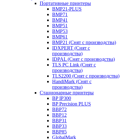
Портативные принтеры
BMP21-PLUS
BMP71
BMP41
BMP51
BMP53
BMP61
BMP21 (Снят с производства)
IDXPERT (Снят с
производства)
IDPAL (Снят с производства)
TLS PC Link (Снят с
производства)
TLS2200 (Снят с производства)
HandiMark (Снят с
производства)
Стационарные принтеры
BP IP300
BP Precision PLUS
BBP72
BBP12
BBP31
BBP33
BBP85
GlobalMark