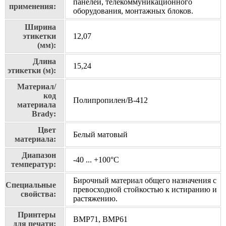
панелей, телекоммуникационного
применения:
оборудования, монтажных блоков.
Ширина
этикетки
12,07
(мм):
Длина
15,24
этикетки (м):
Материал/
код
Полипропилен/В-412
материала
Brady:
Цвет
Белый матовый
материала:
Диапазон
-40 ... +100°С
температур:
Бирочный материал общего назначения с
Специальные
превосходной стойкостью к истиранию и
свойства:
растяжению.
Принтеры
BMP71, BMP61
для печати: