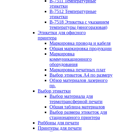
B-7511 Температурные
этикетки
B-7512 Температурные
этикетки
B-7518 Этикетка с указанием
температуры (многоразовая)
Этикетки для офисного
принтера
Маркировка провода и кабеля
Общая маркировка продукции
Маркировка
коммуникационного
оборудования
Маркировка печатных плат
Выбор этикеток А4 по размеру
Обзор материалов лазерного
пр.
Выбор этикетки
Выбор материала для
термотрансферной печати
Общая таблица материалов
Выбор размера этикеток для
стационарного принтера
Риббоны для печати
Принтеры для печати