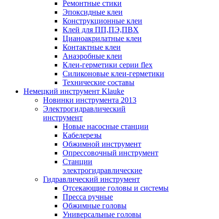
Ремонтные стики
Эпоксидные клеи
Конструкционные клеи
Клей для ПП,ПЭ,ПВХ
Цианоакрилатные клеи
Контактные клеи
Анаэробные клеи
Клеи-герметики серии flex
Силиконовые клеи-герметики
Технические составы
Немецкий инструмент Klauke
Новинки инструмента 2013
Электрогидравлический
инструмент
Новые насосные станции
Кабелерезы
Обжимной инструмент
Опрессовочный инструмент
Станции
электрогидравлические
Гидравлический инструмент
Отсекающие головы и системы
Пресса ручные
Обжимные головы
Универсальные головы