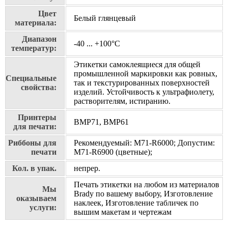
Цвет
Белый глянцевый
материала:
Диапазон
-40 ... +100°С
температур:
Этикетки самоклеящиеся для общей
промышленной маркировки как ровных,
Специальные
так и текстурированных поверхностей
свойства:
изделий. Устойчивость к ультрафиолету,
растворителям, истиранию.
Принтеры
BMP71, BMP61
для печати:
Риббоны для
Рекомендуемый: M71-R6000; Допустим:
печати
M71-R6900 (цветные);
Кол. в упак.
непрер.
Печать этикетки на любом из материалов
Мы
Brady по вашему выбору, Изготовление
оказываем
наклеек, Изготовление табличек по
услуги:
вышим макетам и чертежам