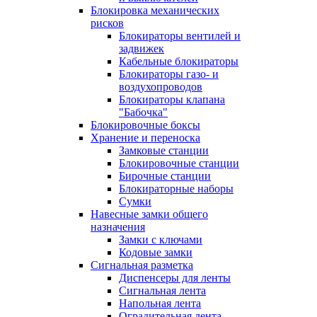
Блокировка механических
рисков
Блокираторы вентилей и
задвижек
Кабельные блокираторы
Блокираторы газо- и
воздухопроводов
Блокираторы клапана
"Бабочка"
Блокировочные боксы
Хранение и переноска
Замковые станции
Блокировочные станции
Бирочные станции
Блокираторные наборы
Сумки
Навесные замки общего
назначения
Замки с ключами
Кодовые замки
Сигнальная разметка
Диспенсеры для ленты
Сигнальная лента
Напольная лента
Оградительная лента