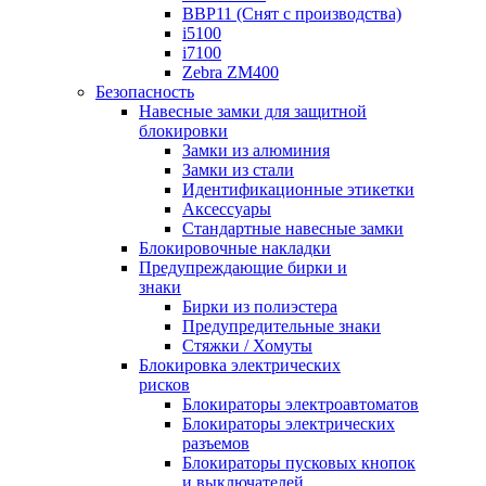
BBP11 (Снят с производства)
i5100
i7100
Zebra ZM400
Безопасность
Навесные замки для защитной
блокировки
Замки из алюминия
Замки из стали
Идентификационные этикетки
Аксессуары
Стандартные навесные замки
Блокировочные накладки
Предупреждающие бирки и
знаки
Бирки из полиэстера
Предупредительные знаки
Стяжки / Хомуты
Блокировка электрических
рисков
Блокираторы электроавтоматов
Блокираторы электрических
разъемов
Блокираторы пусковых кнопок
и выключателей