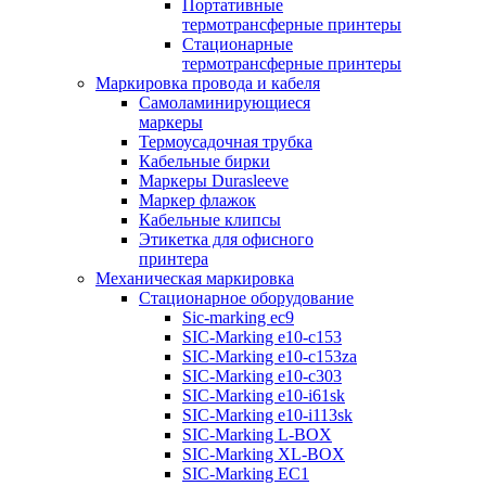
Портативные
термотрансферные принтеры
Стационарные
термотрансферные принтеры
Маркировка провода и кабеля
Самоламинирующиеся
маркеры
Термоусадочная трубка
Кабельные бирки
Маркеры Durasleeve
Маркер флажок
Кабельные клипсы
Этикетка для офисного
принтера
Механическая маркировка
Стационарное оборудование
Sic-marking ec9
SIC-Marking e10-c153
SIC-Marking e10-c153za
SIC-Marking e10-c303
SIC-Marking e10-i61sk
SIC-Marking e10-i113sk
SIC-Marking L-BOX
SIC-Marking XL-BOX
SIC-Marking EC1