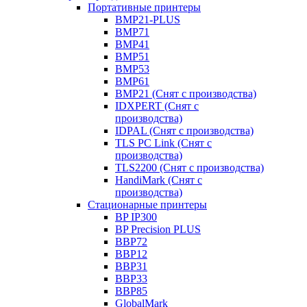
Портативные принтеры
BMP21-PLUS
BMP71
BMP41
BMP51
BMP53
BMP61
BMP21 (Снят с производства)
IDXPERT (Снят с
производства)
IDPAL (Снят с производства)
TLS PC Link (Снят с
производства)
TLS2200 (Снят с производства)
HandiMark (Снят с
производства)
Стационарные принтеры
BP IP300
BP Precision PLUS
BBP72
BBP12
BBP31
BBP33
BBP85
GlobalMark