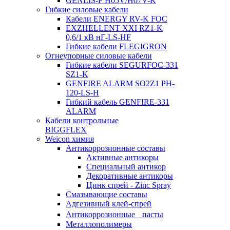
GENLIS-F Н05V/H07V-K
Гибкие силовые кабели
Кабели ENERGY RV-K FOC
EXZHELLENT XXI RZ1-K
0,6/1 кВ нГ-LS-HF
Гибкие кабели FLEGIGRON
Огнеупорные силовые кабели
Гибкие кабели SEGURFOC-331
SZ1-K
GENFIRE ALARM SO2Z1 PH-
120-LS-H
Гибкий кабель GENFIRE-331
ALARM
Кабели контрольные
BIGGFLEX
Weicon химия
Антикоррозионные составы
Активные антикоры
Специальный антикор
Декоративные антикоры
Цинк спрей - Zinc Spray
Смазывающие составы
Адгезивный клей-спрей
Антикоррозионные пасты
Металлополимеры