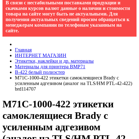
В связи с нестабильными поставками продукции и
скачками курсов валют данные о наличии и стоимости
товара на сайте могут быть не актуальными. Для
получения актуальных сведений просим обращаться к
менеджерам компании по телефонам указанным на
сайте.
Главная
ИНТЕРНЕТ МАГАЗИН
Этикетки, наклейки и др. материалы
Материалы для принтера BMP71
B-422 белый полиэстер
M71C-1000-422 этикетки самоклеящиеся Brady с
усиленным адгезивом (аналог на TLS/HM PTL-42-422)
brd114707
M71C-1000-422 этикетки
самоклеящиеся Brady с
усиленным адгезивом
(аналог на TLS/HM PTL-42-