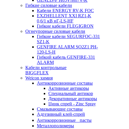
GENLIS-F Н05V/H07V-K
Гибкие силовые кабели
Кабели ENERGY RV-K FOC
EXZHELLENT XXI RZ1-K
0,6/1 кВ нГ-LS-HF
Гибкие кабели FLEGIGRON
Огнеупорные силовые кабели
Гибкие кабели SEGURFOC-331
SZ1-K
GENFIRE ALARM SO2Z1 PH-
120-LS-H
Гибкий кабель GENFIRE-331
ALARM
Кабели контрольные
BIGGFLEX
Weicon химия
Антикоррозионные составы
Активные антикоры
Специальный антикор
Декоративные антикоры
Цинк спрей - Zinc Spray
Смазывающие составы
Адгезивный клей-спрей
Антикоррозионные пасты
Металлополимеры