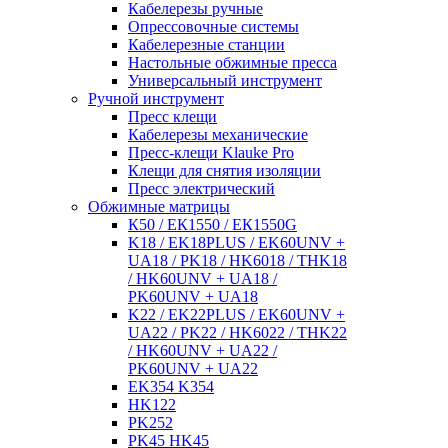
Кабелерезы ручные
Опрессовочные системы
Кабелерезные станции
Настольные обжимные пресса
Универсальный инструмент
Ручной инструмент
Пресс клещи
Кабелерезы механические
Пресс-клещи Klauke Pro
Клещи для снятия изоляции
Пресс электрический
Обжимные матрицы
К50 / ЕК1550 / ЕК1550G
K18 / EK18PLUS / EK60UNV +
UA18 / PK18 / HK6018 / THK18
/ HK60UNV + UA18 /
PK60UNV + UA18
K22 / EK22PLUS / EK60UNV +
UA22 / PK22 / HK6022 / THK22
/ HK60UNV + UA22 /
PK60UNV + UA22
EK354 K354
HK122
PK252
PK45 HK45