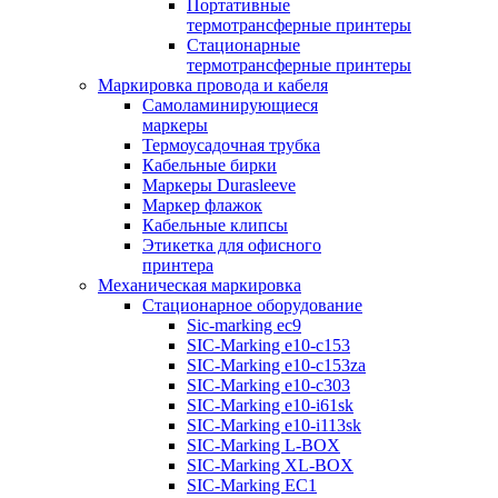
Портативные
термотрансферные принтеры
Стационарные
термотрансферные принтеры
Маркировка провода и кабеля
Самоламинирующиеся
маркеры
Термоусадочная трубка
Кабельные бирки
Маркеры Durasleeve
Маркер флажок
Кабельные клипсы
Этикетка для офисного
принтера
Механическая маркировка
Стационарное оборудование
Sic-marking ec9
SIC-Marking e10-c153
SIC-Marking e10-c153za
SIC-Marking e10-c303
SIC-Marking e10-i61sk
SIC-Marking e10-i113sk
SIC-Marking L-BOX
SIC-Marking XL-BOX
SIC-Marking EC1