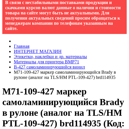
В связи с нестабильными поставками продукции и
скачками курсов валют данные о наличии и стоимости
товара на сайте могут быть не актуальными. Для
получения актуальных сведений просим обращаться к
менеджерам компании по телефонам указанным на
сайте.
Главная
ИНТЕРНЕТ МАГАЗИН
Этикетки, наклейки и др. материалы
Материалы для принтера BMP71
B-427 cамоламинирующийся винил
M71-109-427 маркер самоламинирующийся Brady в
рулоне (аналог на TLS/HM PTL-109-427) brd114935
M71-109-427 маркер
самоламинирующийся Brady
в рулоне (аналог на TLS/HM
PTL-109-427) brd114935
(Код: