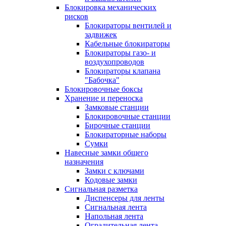
Блокировка механических
рисков
Блокираторы вентилей и
задвижек
Кабельные блокираторы
Блокираторы газо- и
воздухопроводов
Блокираторы клапана
"Бабочка"
Блокировочные боксы
Хранение и переноска
Замковые станции
Блокировочные станции
Бирочные станции
Блокираторные наборы
Сумки
Навесные замки общего
назначения
Замки с ключами
Кодовые замки
Сигнальная разметка
Диспенсеры для ленты
Сигнальная лента
Напольная лента
Оградительная лента