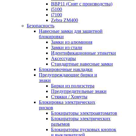
BBP11 (Снят с производства)
i5100
i7100
Zebra ZM400
Безопасность
Навесные замки для защитной
блокировки
Замки из алюминия
Замки из стали
Идентификационные этикетки
Аксессуары
Стандартные навесные замки
Блокировочные накладки
Предупреждающие бирки и
знаки
Бирки из полиэстера
Предупредительные знаки
Стяжки / Хомуты
Блокировка электрических
рисков
Блокираторы электроавтоматов
Блокираторы электрических
разъемов
Блокираторы пусковых кнопок
и выключателей