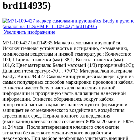
brd114935
)
Увеличить изображение
M71-109-427 brd114935 Маркер самоламинирующийся.
Исключительная устойчивость к истиранию, смазыванию,
химическим веществам и низкой температуре.; Количество:
100; Ширина этикетки (мм): 38,1; Высота этикетки (мм):
101,6; Цвет материала: Белый матовый (1/3) прозрачный(2/3);
Диапазон температур: -70 ... +70°С; Материал/код материала
Brady: Винил/В-427 Самоламинирующиеся маркеры один из
самых популярных способов маркировки проводов и кабеля.
Этикетки имеют белую часть для нанесения нужной
информации и прозрачную часть для защиты нанесенной
информации. Этикетка оборачиваясь вокруг кабеля,
прозрачной частью закрывает нанесенную информацию и
защищает ее от механического воздействия, воздействия
агрессивных сред. Период полного затвердевания
(высыхания) клеевого слоя составляет 80% за 20 мин и 100%
за 24 часа . После затвердевания клеящего слоя снятие
этикетки без жесткого механического воздействия
невозможно. При выборе необходимо учитывать внешний