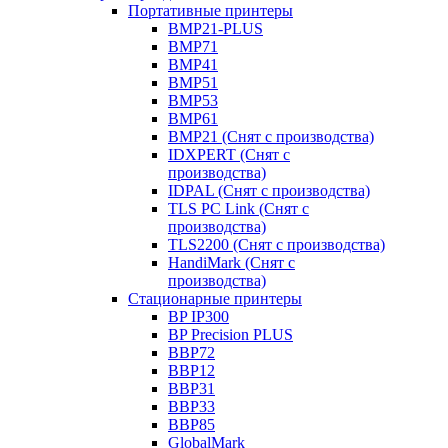
Портативные принтеры
BMP21-PLUS
BMP71
BMP41
BMP51
BMP53
BMP61
BMP21 (Снят с производства)
IDXPERT (Снят с
производства)
IDPAL (Снят с производства)
TLS PC Link (Снят с
производства)
TLS2200 (Снят с производства)
HandiMark (Снят с
производства)
Стационарные принтеры
BP IP300
BP Precision PLUS
BBP72
BBP12
BBP31
BBP33
BBP85
GlobalMark