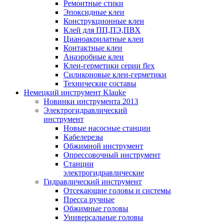
Ремонтные стики
Эпоксидные клеи
Конструкционные клеи
Клей для ПП,ПЭ,ПВХ
Цианоакрилатные клеи
Контактные клеи
Анаэробные клеи
Клеи-герметики серии flex
Силиконовые клеи-герметики
Технические составы
Немецкий инструмент Klauke
Новинки инструмента 2013
Электрогидравлический
инструмент
Новые насосные станции
Кабелерезы
Обжимной инструмент
Опрессовочный инструмент
Станции
электрогидравлические
Гидравлический инструмент
Отсекающие головы и системы
Пресса ручные
Обжимные головы
Универсальные головы