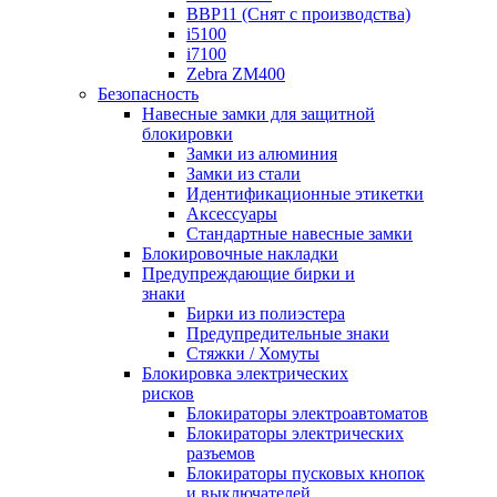
BBP11 (Снят с производства)
i5100
i7100
Zebra ZM400
Безопасность
Навесные замки для защитной
блокировки
Замки из алюминия
Замки из стали
Идентификационные этикетки
Аксессуары
Стандартные навесные замки
Блокировочные накладки
Предупреждающие бирки и
знаки
Бирки из полиэстера
Предупредительные знаки
Стяжки / Хомуты
Блокировка электрических
рисков
Блокираторы электроавтоматов
Блокираторы электрических
разъемов
Блокираторы пусковых кнопок
и выключателей