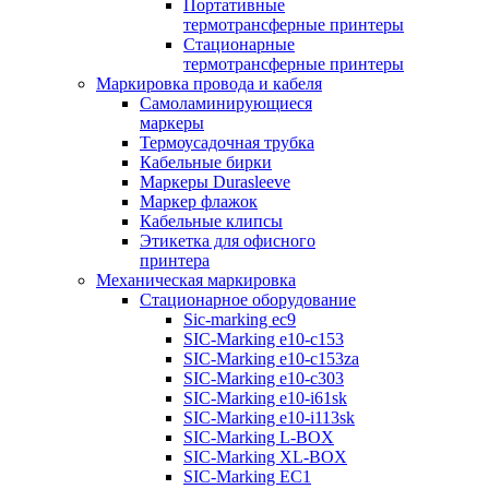
Портативные
термотрансферные принтеры
Стационарные
термотрансферные принтеры
Маркировка провода и кабеля
Самоламинирующиеся
маркеры
Термоусадочная трубка
Кабельные бирки
Маркеры Durasleeve
Маркер флажок
Кабельные клипсы
Этикетка для офисного
принтера
Механическая маркировка
Стационарное оборудование
Sic-marking ec9
SIC-Marking e10-c153
SIC-Marking e10-c153za
SIC-Marking e10-c303
SIC-Marking e10-i61sk
SIC-Marking e10-i113sk
SIC-Marking L-BOX
SIC-Marking XL-BOX
SIC-Marking EC1