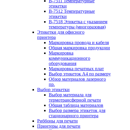
B-7511 Температурные
этикетки
B-7512 Температурные
этикетки
B-7518 Этикетка с указанием
температуры (многоразовая)
Этикетки для офисного
принтера
Маркировка провода и кабеля
Общая маркировка продукции
Маркировка
коммуникационного
оборудования
Маркировка печатных плат
Выбор этикеток А4 по размеру
Обзор материалов лазерного
пр.
Выбор этикетки
Выбор материала для
термотрансферной печати
Общая таблица материалов
Выбор размера этикеток для
стационарного принтера
Риббоны для печати
Принтеры для печати