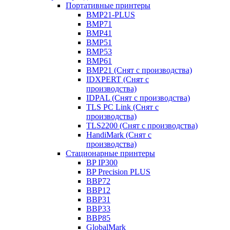
Портативные принтеры
BMP21-PLUS
BMP71
BMP41
BMP51
BMP53
BMP61
BMP21 (Снят с производства)
IDXPERT (Снят с
производства)
IDPAL (Снят с производства)
TLS PC Link (Снят с
производства)
TLS2200 (Снят с производства)
HandiMark (Снят с
производства)
Стационарные принтеры
BP IP300
BP Precision PLUS
BBP72
BBP12
BBP31
BBP33
BBP85
GlobalMark