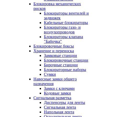
Блокировка механических
рисков
Блокираторы вентилей и
задвижек
Кабельные блокираторы
Блокираторы газо- и
воздухопроводов
Блокираторы клапана
"Бабочка"
Блокировочные боксы
Хранение и переноска
Замковые станции
Блокировочные станции
Бирочные станции
Блокираторные наборы
Сумки
Навесные замки общего
назначения
Замки с ключами
Кодовые замки
Сигнальная разметка
Диспенсеры для ленты
Сигнальная лента
Напольная лента
Оградительная лента