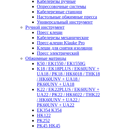
Кабелерезы ручные
Опрессовочные системы
Кабелерезные станции
Настольные обжимные пресса
Универсальный инструмент
Ручной инструмент
Пресс клещи
Кабелерезы механические
Пресс-клещи Klauke Pro
Клещи для снятия изоляции
Пресс электрический
Обжимные матрицы
К50 / ЕК1550 / ЕК1550G
K18 / EK18PLUS / EK60UNV +
UA18 / PK18 / HK6018 / THK18
/ HK60UNV + UA18 /
PK60UNV + UA18
K22 / EK22PLUS / EK60UNV +
UA22 / PK22 / HK6022 / THK22
/ HK60UNV + UA22 /
PK60UNV + UA22
EK354 K354
HK122
PK252
PK45 HK45