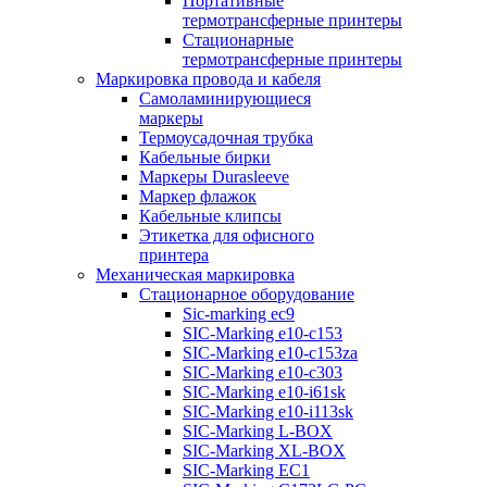
Портативные
термотрансферные принтеры
Стационарные
термотрансферные принтеры
Маркировка провода и кабеля
Самоламинирующиеся
маркеры
Термоусадочная трубка
Кабельные бирки
Маркеры Durasleeve
Маркер флажок
Кабельные клипсы
Этикетка для офисного
принтера
Механическая маркировка
Стационарное оборудование
Sic-marking ec9
SIC-Marking e10-c153
SIC-Marking e10-c153za
SIC-Marking e10-c303
SIC-Marking e10-i61sk
SIC-Marking e10-i113sk
SIC-Marking L-BOX
SIC-Marking XL-BOX
SIC-Marking EC1