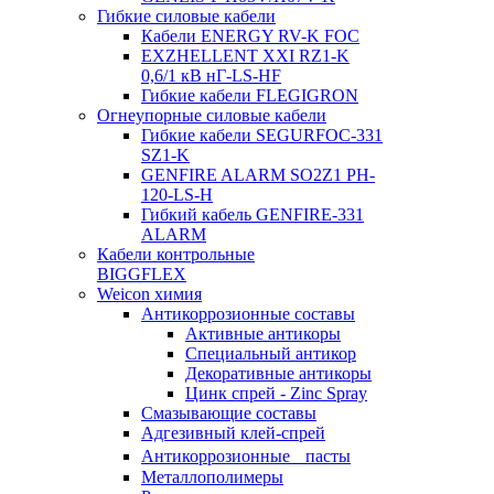
Гибкие силовые кабели
Кабели ENERGY RV-K FOC
EXZHELLENT XXI RZ1-K
0,6/1 кВ нГ-LS-HF
Гибкие кабели FLEGIGRON
Огнеупорные силовые кабели
Гибкие кабели SEGURFOC-331
SZ1-K
GENFIRE ALARM SO2Z1 PH-
120-LS-H
Гибкий кабель GENFIRE-331
ALARM
Кабели контрольные
BIGGFLEX
Weicon химия
Антикоррозионные составы
Активные антикоры
Специальный антикор
Декоративные антикоры
Цинк спрей - Zinc Spray
Смазывающие составы
Адгезивный клей-спрей
Антикоррозионные пасты
Металлополимеры