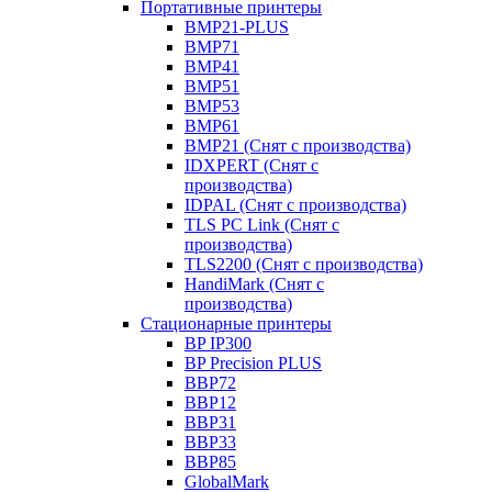
Портативные принтеры
BMP21-PLUS
BMP71
BMP41
BMP51
BMP53
BMP61
BMP21 (Снят с производства)
IDXPERT (Снят с
производства)
IDPAL (Снят с производства)
TLS PC Link (Снят с
производства)
TLS2200 (Снят с производства)
HandiMark (Снят с
производства)
Стационарные принтеры
BP IP300
BP Precision PLUS
BBP72
BBP12
BBP31
BBP33
BBP85
GlobalMark