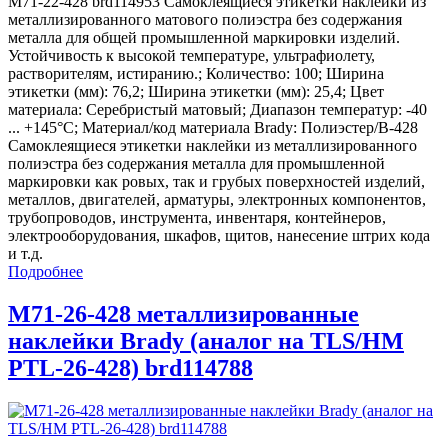
M71-22-428 brd114953 Самоклеящиеся этикетки наклейки из
металлизированного матового полиэстра без содержания
металла для общей промышленной маркировки изделий.
Устойчивость к высокой температуре, ультрафиолету,
растворителям, истиранию.; Количество: 100; Ширина
этикетки (мм): 76,2; Ширина этикетки (мм): 25,4; Цвет
материала: Серебристый матовый; Диапазон температур: -40
... +145°С; Материал/код материала Brady: Полиэстер/В-428
Самоклеящиеся этикетки наклейки из металлизированного
полиэстра без содержания металла для промышленной
маркировки как ровых, так и грубых поверхностей изделий,
металлов, двигателей, арматуры, электронных компонентов,
трубопроводов, инструмента, инвентаря, контейнеров,
электрооборудования, шкафов, щитов, нанесение штрих кода
и т.д.
Подробнее
M71-26-428 металлизированные
наклейки Brady (аналог на TLS/HM
PTL-26-428) brd114788