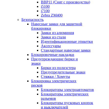
BBP11 (Снят с производства)
i5100
i7100
Zebra ZM400
Безопасность
Навесные замки для защитной
блокировки
Замки из алюминия
Замки из стали
Идентификационные этикетки
Аксессуары
Стандартные навесные замки
Блокировочные накладки
Предупреждающие бирки и
знаки
Бирки из полиэстера
Предупредительные знаки
Стяжки / Хомуты
Блокировка электрических
рисков
Блокираторы электроавтоматов
Блокираторы электрических
разъемов
Блокираторы пусковых кнопок
и выключателей