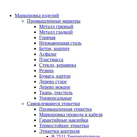
Маркировка изделий
Промышленные маркеры
Металл грязный
Металл гладкий
Горячая
Нержавеющая сталь
Бетон, кирпич
Асфальт
Пластмасса
Стекло, керамика
Резина
Бумага, картон
Дерево сухое
Дерево мокрое
Ткань, текстиль
Универсальные
Самоклеящиеся этикетки
Промышленная этикетка
Маркировка провода и кабеля
Гарантийные наклейки
Термостойкие этикетки
Этикетки контроля
B-7511 Температурные