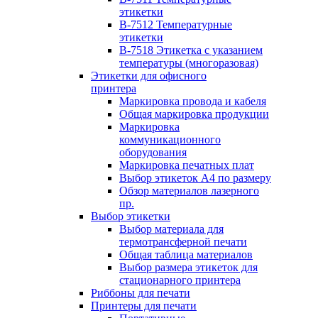
этикетки
B-7512 Температурные
этикетки
B-7518 Этикетка с указанием
температуры (многоразовая)
Этикетки для офисного
принтера
Маркировка провода и кабеля
Общая маркировка продукции
Маркировка
коммуникационного
оборудования
Маркировка печатных плат
Выбор этикеток А4 по размеру
Обзор материалов лазерного
пр.
Выбор этикетки
Выбор материала для
термотрансферной печати
Общая таблица материалов
Выбор размера этикеток для
стационарного принтера
Риббоны для печати
Принтеры для печати