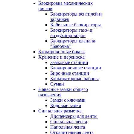
Блокировка механических
рисков
Блокираторы вентилей и
задвижек
Кабельные блокираторы
Блокираторы газо- и
воздухопроводов
Блокираторы клапана
"Бабочка"
Блокировочные боксы
Хранение и переноска
Замковые станции
Блокировочные станции
Бирочные станции
Блокираторные наборы
Сумки
Навесные замки общего
назначения
Замки с ключами
Кодовые замки
Сигнальная разметка
Диспенсеры для ленты
Сигнальная лента
Напольная лента
Оградительная лента