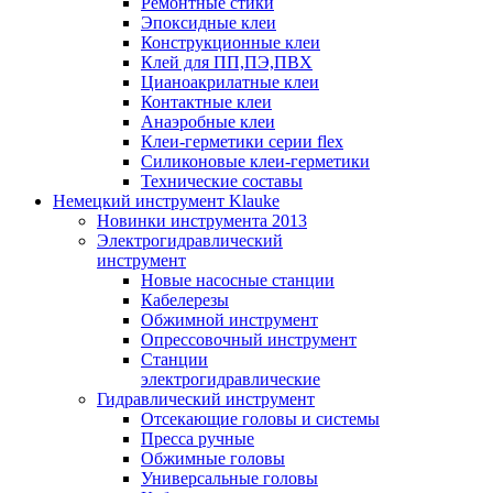
Ремонтные стики
Эпоксидные клеи
Конструкционные клеи
Клей для ПП,ПЭ,ПВХ
Цианоакрилатные клеи
Контактные клеи
Анаэробные клеи
Клеи-герметики серии flex
Силиконовые клеи-герметики
Технические составы
Немецкий инструмент Klauke
Новинки инструмента 2013
Электрогидравлический
инструмент
Новые насосные станции
Кабелерезы
Обжимной инструмент
Опрессовочный инструмент
Станции
электрогидравлические
Гидравлический инструмент
Отсекающие головы и системы
Пресса ручные
Обжимные головы
Универсальные головы