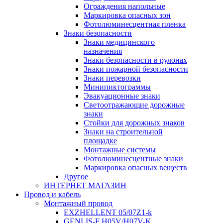
Ограждения напольные
Маркировка опасных зон
Фотолюминесцентная пленка
Знаки безопасности
Знаки медицинского
назначения
Знаки безопасности в рулонах
Знаки пожарной безопасности
Знаки перевозки
Минипиктограммы
Эвакуационные знаки
Светоотражающие дорожные
знаки
Стойки для дорожных знаков
Знаки на строительной
площадке
Монтажные системы
Фотолюминесцентные знаки
Маркировка опасных веществ
Другое
ИНТЕРНЕТ МАГАЗИН
Провод и кабель
Монтажный провод
EXZHELLENT 05/07Z1-k
GENLIS-F Н05V/H07V-K