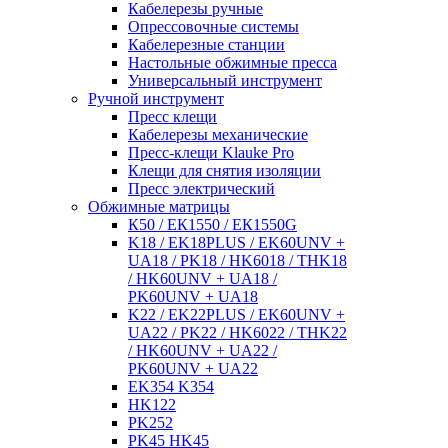
Кабелерезы ручные
Опрессовочные системы
Кабелерезные станции
Настольные обжимные пресса
Универсальный инструмент
Ручной инструмент
Пресс клещи
Кабелерезы механические
Пресс-клещи Klauke Pro
Клещи для снятия изоляции
Пресс электрический
Обжимные матрицы
К50 / ЕК1550 / ЕК1550G
K18 / EK18PLUS / EK60UNV +
UA18 / PK18 / HK6018 / THK18
/ HK60UNV + UA18 /
PK60UNV + UA18
K22 / EK22PLUS / EK60UNV +
UA22 / PK22 / HK6022 / THK22
/ HK60UNV + UA22 /
PK60UNV + UA22
EK354 K354
HK122
PK252
PK45 HK45