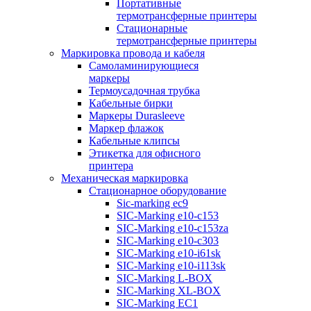
Портативные
термотрансферные принтеры
Стационарные
термотрансферные принтеры
Маркировка провода и кабеля
Самоламинирующиеся
маркеры
Термоусадочная трубка
Кабельные бирки
Маркеры Durasleeve
Маркер флажок
Кабельные клипсы
Этикетка для офисного
принтера
Механическая маркировка
Стационарное оборудование
Sic-marking ec9
SIC-Marking e10-c153
SIC-Marking e10-c153za
SIC-Marking e10-c303
SIC-Marking e10-i61sk
SIC-Marking e10-i113sk
SIC-Marking L-BOX
SIC-Marking XL-BOX
SIC-Marking EC1