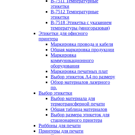
B-7511 Температурные
этикетки
B-7512 Температурные
этикетки
B-7518 Этикетка с указанием
температуры (многоразовая)
Этикетки для офисного
принтера
Маркировка провода и кабеля
Общая маркировка продукции
Маркировка
коммуникационного
оборудования
Маркировка печатных плат
Выбор этикеток А4 по размеру
Обзор материалов лазерного
пр.
Выбор этикетки
Выбор материала для
термотрансферной печати
Общая таблица материалов
Выбор размера этикеток для
стационарного принтера
Риббоны для печати
Принтеры для печати