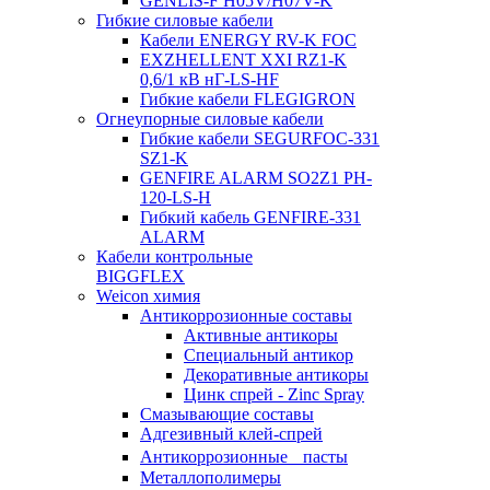
GENLIS-F Н05V/H07V-K
Гибкие силовые кабели
Кабели ENERGY RV-K FOC
EXZHELLENT XXI RZ1-K
0,6/1 кВ нГ-LS-HF
Гибкие кабели FLEGIGRON
Огнеупорные силовые кабели
Гибкие кабели SEGURFOC-331
SZ1-K
GENFIRE ALARM SO2Z1 PH-
120-LS-H
Гибкий кабель GENFIRE-331
ALARM
Кабели контрольные
BIGGFLEX
Weicon химия
Антикоррозионные составы
Активные антикоры
Специальный антикор
Декоративные антикоры
Цинк спрей - Zinc Spray
Смазывающие составы
Адгезивный клей-спрей
Антикоррозионные пасты
Металлополимеры