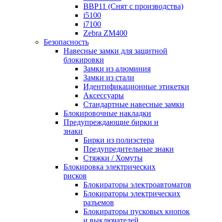
BBP11 (Снят с производства)
i5100
i7100
Zebra ZM400
Безопасность
Навесные замки для защитной
блокировки
Замки из алюминия
Замки из стали
Идентификационные этикетки
Аксессуары
Стандартные навесные замки
Блокировочные накладки
Предупреждающие бирки и
знаки
Бирки из полиэстера
Предупредительные знаки
Стяжки / Хомуты
Блокировка электрических
рисков
Блокираторы электроавтоматов
Блокираторы электрических
разъемов
Блокираторы пусковых кнопок
и выключателей