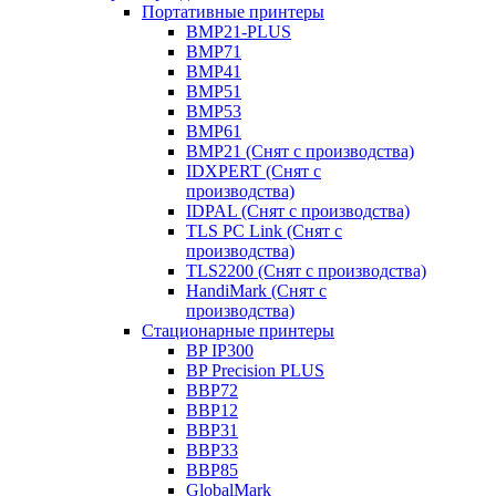
Портативные принтеры
BMP21-PLUS
BMP71
BMP41
BMP51
BMP53
BMP61
BMP21 (Снят с производства)
IDXPERT (Снят с
производства)
IDPAL (Снят с производства)
TLS PC Link (Снят с
производства)
TLS2200 (Снят с производства)
HandiMark (Снят с
производства)
Стационарные принтеры
BP IP300
BP Precision PLUS
BBP72
BBP12
BBP31
BBP33
BBP85
GlobalMark