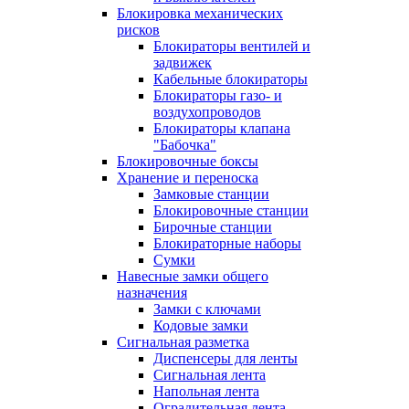
Блокировка механических
рисков
Блокираторы вентилей и
задвижек
Кабельные блокираторы
Блокираторы газо- и
воздухопроводов
Блокираторы клапана
"Бабочка"
Блокировочные боксы
Хранение и переноска
Замковые станции
Блокировочные станции
Бирочные станции
Блокираторные наборы
Сумки
Навесные замки общего
назначения
Замки с ключами
Кодовые замки
Сигнальная разметка
Диспенсеры для ленты
Сигнальная лента
Напольная лента
Оградительная лента