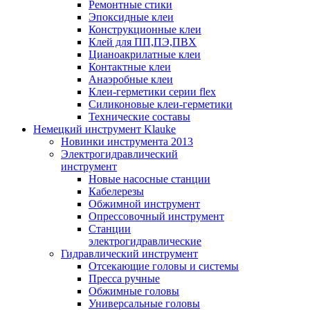
Ремонтные стики
Эпоксидные клеи
Конструкционные клеи
Клей для ПП,ПЭ,ПВХ
Цианоакрилатные клеи
Контактные клеи
Анаэробные клеи
Клеи-герметики серии flex
Силиконовые клеи-герметики
Технические составы
Немецкий инструмент Klauke
Новинки инструмента 2013
Электрогидравлический
инструмент
Новые насосные станции
Кабелерезы
Обжимной инструмент
Опрессовочный инструмент
Станции
электрогидравлические
Гидравлический инструмент
Отсекающие головы и системы
Пресса ручные
Обжимные головы
Универсальные головы