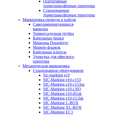
Портативные
термотрансферные принтеры
Стационарные
термотрансферные принтеры
Маркировка провода и кабеля
Самоламинирующиеся
маркеры
Термоусадочная трубка
Кабельные бирки
Маркеры Durasleeve
Маркер флажок
Кабельные клипсы
Этикетка для офисного
принтера
Механическая маркировка
Стационарное оборудование
Sic-marking ec9
SIC-Marking e10-c153
SIC-Marking e10-c153za
SIC-Marking e10-c303
SIC-Marking e10-i61sk
SIC-Marking e10-i113sk
SIC-Marking L-BOX
SIC-Marking XL-BOX
SIC-Marking EC1