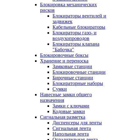
Блокировка механических
рисков
Блокираторы вентилей и
задвижек
Кабельные блокираторы
Блокираторы газо- и
воздухопроводов
Блокираторы клапана
"Бабочка"
Блокировочные боксы
Хранение и переноска
Замковые станции
Блокировочные станции
Бирочные станции
Блокираторные наборы
Сумки
Навесные замки общего
назначения
Замки с ключами
Кодовые замки
Сигнальная разметка
Диспенсеры для ленты
Сигнальная лента
Напольная лента
Оградительная лента