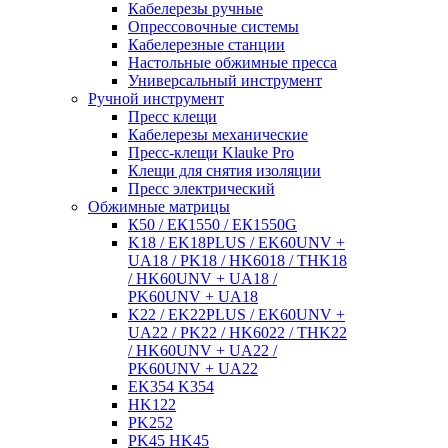
Кабелерезы ручные
Опрессовочные системы
Кабелерезные станции
Настольные обжимные пресса
Универсальный инструмент
Ручной инструмент
Пресс клещи
Кабелерезы механические
Пресс-клещи Klauke Pro
Клещи для снятия изоляции
Пресс электрический
Обжимные матрицы
К50 / ЕК1550 / ЕК1550G
K18 / EK18PLUS / EK60UNV +
UA18 / PK18 / HK6018 / THK18
/ HK60UNV + UA18 /
PK60UNV + UA18
K22 / EK22PLUS / EK60UNV +
UA22 / PK22 / HK6022 / THK22
/ HK60UNV + UA22 /
PK60UNV + UA22
EK354 K354
HK122
PK252
PK45 HK45