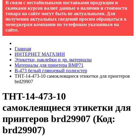
В связи с нестабильными поставками продукции и
скачками курсов валют данные о наличии и стоимости
товара на сайте могут быть не актуальными. Для
получения актуальных сведений просим обращаться к
менеджерам компании по телефонам указанным на
сайте.
Главная
ИНТЕРНЕТ МАГАЗИН
Этикетки, наклейки и др. материалы
Материалы для принтера BMP71
B-473 белый глянцевый полиэстер
THT-14-473-10 самоклеящиеся этикетки для принтеров
brd29907
THT-14-473-10
самоклеящиеся этикетки для
принтеров brd29907
(Код:
brd29907
)