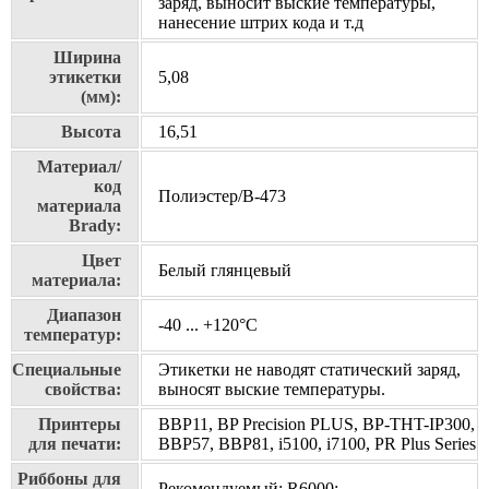
заряд, выносит выские температуры,
нанесение штрих кода и т.д
Ширина
этикетки
5,08
(мм):
Высота
16,51
Материал/
код
Полиэстер/В-473
материала
Brady:
Цвет
Белый глянцевый
материала:
Диапазон
-40 ... +120°С
температур:
Специальные
Этикетки не наводят статический заряд,
свойства:
выносят выские температуры.
Принтеры
BBP11, BP Precision PLUS, BP-THT-IP300,
для печати:
BBP57, BBP81, i5100, i7100, PR Plus Series
Риббоны для
Рекомендуемый: R6000;