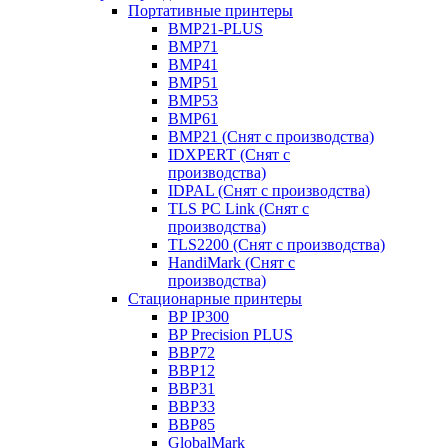
Портативные принтеры
BMP21-PLUS
BMP71
BMP41
BMP51
BMP53
BMP61
BMP21 (Снят с производства)
IDXPERT (Снят с
производства)
IDPAL (Снят с производства)
TLS PC Link (Снят с
производства)
TLS2200 (Снят с производства)
HandiMark (Снят с
производства)
Стационарные принтеры
BP IP300
BP Precision PLUS
BBP72
BBP12
BBP31
BBP33
BBP85
GlobalMark