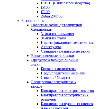
BBP11 (Снят с производства)
i5100
i7100
Zebra ZM400
Безопасность
Навесные замки для защитной
блокировки
Замки из алюминия
Замки из стали
Идентификационные этикетки
Аксессуары
Стандартные навесные замки
Блокировочные накладки
Предупреждающие бирки и
знаки
Бирки из полиэстера
Предупредительные знаки
Стяжки / Хомуты
Блокировка электрических
рисков
Блокираторы электроавтоматов
Блокираторы электрических
разъемов
Блокираторы пусковых кнопок
и выключателей