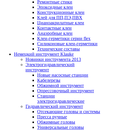
Ремонтные стики
Эпоксидные клеи
Конструкционные клеи
Клей для ПП,ПЭ,ПВХ
Цианоакрилатные клеи
Контактные клеи
Анаэробные клеи
Клеи-герметики серии flex
Силиконовые клеи-герметики
Технические составы
Немецкий инструмент Klauke
Новинки инструмента 2013
Электрогидравлический
инструмент
Новые насосные станции
Кабелерезы
Обжимной инструмент
Опрессовочный инструмент
Станции
электрогидравлические
Гидравлический инструмент
Отсекающие головы и системы
Пресса ручные
Обжимные головы
Универсальные головы