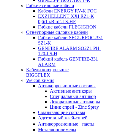
GENLIS-F Н05V/H07V-K
Гибкие силовые кабели
Кабели ENERGY RV-K FOC
EXZHELLENT XXI RZ1-K
0,6/1 кВ нГ-LS-HF
Гибкие кабели FLEGIGRON
Огнеупорные силовые кабели
Гибкие кабели SEGURFOC-331
SZ1-K
GENFIRE ALARM SO2Z1 PH-
120-LS-H
Гибкий кабель GENFIRE-331
ALARM
Кабели контрольные
BIGGFLEX
Weicon химия
Антикоррозионные составы
Активные антикоры
Специальный антикор
Декоративные антикоры
Цинк спрей - Zinc Spray
Смазывающие составы
Адгезивный клей-спрей
Антикоррозионные пасты
Металлополимеры