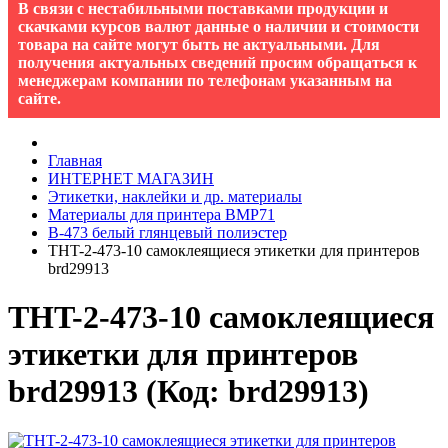
В связи с нестабильными поставками продукции и
скачками курсов валют данные о наличии и стоимости
товара на сайте могут быть не актуальными. Для
получения актуальных сведений просим обращаться к
менеджерам компании по телефонам указанным на
сайте.
Главная
ИНТЕРНЕТ МАГАЗИН
Этикетки, наклейки и др. материалы
Материалы для принтера BMP71
B-473 белый глянцевый полиэстер
THT-2-473-10 самоклеящиеся этикетки для принтеров
brd29913
THT-2-473-10 самоклеящиеся
этикетки для принтеров
brd29913
(Код:
brd29913
)