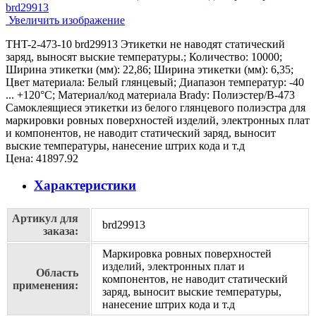
Увеличить изображение
THT-2-473-10 brd29913 Этикетки не наводят статический
заряд, выносят выские температуры.; Количество: 10000;
Ширина этикетки (мм): 22,86; Ширина этикетки (мм): 6,35;
Цвет материала: Белый глянцевый; Диапазон температур: -40
... +120°С; Материал/код материала Brady: Полиэстер/В-473
Самоклеящиеся этикетки из белого глянцевого полиэстра для
маркировки ровных поверхностей изделий, электронных плат
и компонентов, не наводит статический заряд, выносит
выские температуры, нанесение штрих кода и т.д
Цена:
41897.92
Характеристики
Артикул для
brd29913
заказа:
Маркировка ровных поверхностей
изделий, электронных плат и
Область
компонентов, не наводит статический
применения:
заряд, выносит выские температуры,
нанесение штрих кода и т.д