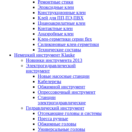
Ремонтные стики
Эпоксидные клеи
Конструкционные клеи
Клей для ПП,ПЭ,ПВХ
Цианоакрилатные клеи
Контактные клеи
Анаэробные клеи
Клеи-герметики серии flex
Силиконовые клеи-герметики
Технические составы
Немецкий инструмент Klauke
Новинки инструмента 2013
Электрогидравлический
инструмент
Новые насосные станции
Кабелерезы
Обжимной инструмент
Опрессовочный инструмент
Станции
электрогидравлические
Гидравлический инструмент
Отсекающие головы и системы
Пресса ручные
Обжимные головы
Универсальные головы