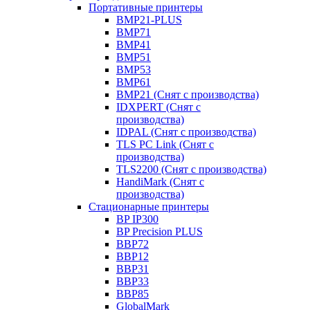
Портативные принтеры
BMP21-PLUS
BMP71
BMP41
BMP51
BMP53
BMP61
BMP21 (Снят с производства)
IDXPERT (Снят с
производства)
IDPAL (Снят с производства)
TLS PC Link (Снят с
производства)
TLS2200 (Снят с производства)
HandiMark (Снят с
производства)
Стационарные принтеры
BP IP300
BP Precision PLUS
BBP72
BBP12
BBP31
BBP33
BBP85
GlobalMark