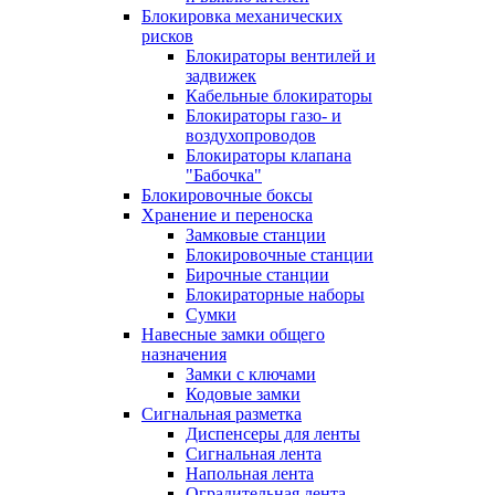
Блокировка механических
рисков
Блокираторы вентилей и
задвижек
Кабельные блокираторы
Блокираторы газо- и
воздухопроводов
Блокираторы клапана
"Бабочка"
Блокировочные боксы
Хранение и переноска
Замковые станции
Блокировочные станции
Бирочные станции
Блокираторные наборы
Сумки
Навесные замки общего
назначения
Замки с ключами
Кодовые замки
Сигнальная разметка
Диспенсеры для ленты
Сигнальная лента
Напольная лента
Оградительная лента