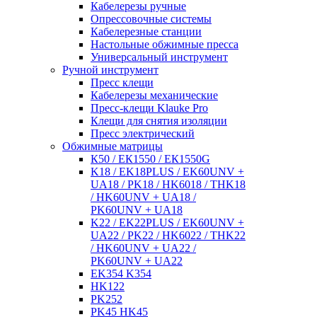
Кабелерезы ручные
Опрессовочные системы
Кабелерезные станции
Настольные обжимные пресса
Универсальный инструмент
Ручной инструмент
Пресс клещи
Кабелерезы механические
Пресс-клещи Klauke Pro
Клещи для снятия изоляции
Пресс электрический
Обжимные матрицы
К50 / ЕК1550 / ЕК1550G
K18 / EK18PLUS / EK60UNV +
UA18 / PK18 / HK6018 / THK18
/ HK60UNV + UA18 /
PK60UNV + UA18
K22 / EK22PLUS / EK60UNV +
UA22 / PK22 / HK6022 / THK22
/ HK60UNV + UA22 /
PK60UNV + UA22
EK354 K354
HK122
PK252
PK45 HK45