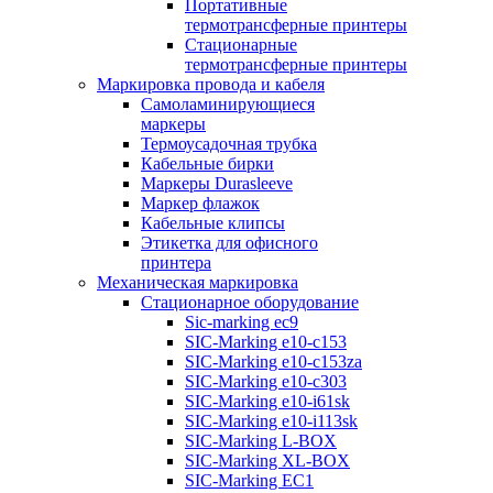
Портативные
термотрансферные принтеры
Стационарные
термотрансферные принтеры
Маркировка провода и кабеля
Самоламинирующиеся
маркеры
Термоусадочная трубка
Кабельные бирки
Маркеры Durasleeve
Маркер флажок
Кабельные клипсы
Этикетка для офисного
принтера
Механическая маркировка
Стационарное оборудование
Sic-marking ec9
SIC-Marking e10-c153
SIC-Marking e10-c153za
SIC-Marking e10-c303
SIC-Marking e10-i61sk
SIC-Marking e10-i113sk
SIC-Marking L-BOX
SIC-Marking XL-BOX
SIC-Marking EC1