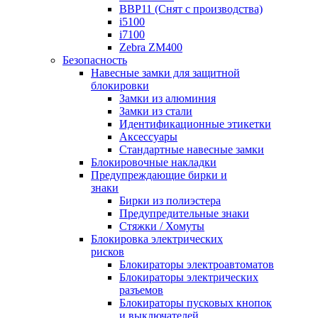
BBP11 (Снят с производства)
i5100
i7100
Zebra ZM400
Безопасность
Навесные замки для защитной
блокировки
Замки из алюминия
Замки из стали
Идентификационные этикетки
Аксессуары
Стандартные навесные замки
Блокировочные накладки
Предупреждающие бирки и
знаки
Бирки из полиэстера
Предупредительные знаки
Стяжки / Хомуты
Блокировка электрических
рисков
Блокираторы электроавтоматов
Блокираторы электрических
разъемов
Блокираторы пусковых кнопок
и выключателей