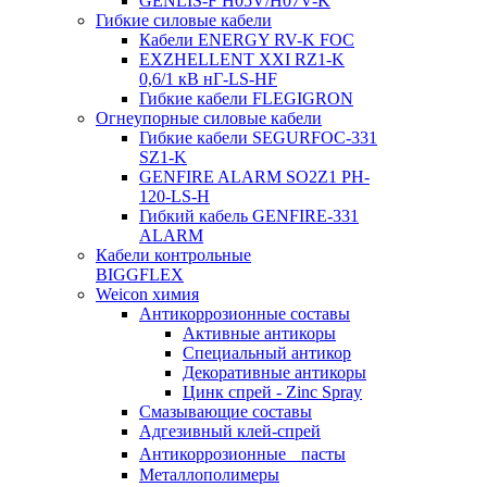
GENLIS-F Н05V/H07V-K
Гибкие силовые кабели
Кабели ENERGY RV-K FOC
EXZHELLENT XXI RZ1-K
0,6/1 кВ нГ-LS-HF
Гибкие кабели FLEGIGRON
Огнеупорные силовые кабели
Гибкие кабели SEGURFOC-331
SZ1-K
GENFIRE ALARM SO2Z1 PH-
120-LS-H
Гибкий кабель GENFIRE-331
ALARM
Кабели контрольные
BIGGFLEX
Weicon химия
Антикоррозионные составы
Активные антикоры
Специальный антикор
Декоративные антикоры
Цинк спрей - Zinc Spray
Смазывающие составы
Адгезивный клей-спрей
Антикоррозионные пасты
Металлополимеры