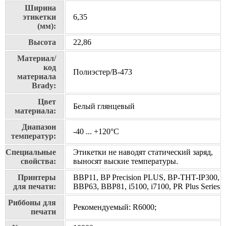
Ширина
этикетки
6,35
(мм):
Высота
22,86
Материал/
код
Полиэстер/В-473
материала
Brady:
Цвет
Белый глянцевый
материала:
Диапазон
-40 ... +120°С
температур:
Специальные
Этикетки не наводят статический заряд,
свойства:
выносят выские температуры.
Принтеры
BBP11, BP Precision PLUS, BP-THT-IP300,
для печати:
BBP63, BBP81, i5100, i7100, PR Plus Series
Риббоны для
Рекомендуемый: R6000;
печати