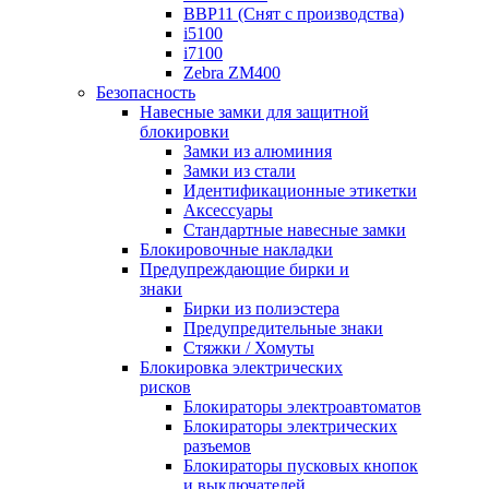
BBP11 (Снят с производства)
i5100
i7100
Zebra ZM400
Безопасность
Навесные замки для защитной
блокировки
Замки из алюминия
Замки из стали
Идентификационные этикетки
Аксессуары
Стандартные навесные замки
Блокировочные накладки
Предупреждающие бирки и
знаки
Бирки из полиэстера
Предупредительные знаки
Стяжки / Хомуты
Блокировка электрических
рисков
Блокираторы электроавтоматов
Блокираторы электрических
разъемов
Блокираторы пусковых кнопок
и выключателей