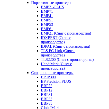
Портативные принтеры
BMP21-PLUS
BMP71
BMP41
BMP51
BMP53
BMP61
BMP21 (Снят с производства)
IDXPERT (Снят с
производства)
IDPAL (Снят с производства)
TLS PC Link (Снят с
производства)
TLS2200 (Снят с производства)
HandiMark (Снят с
производства)
Стационарные принтеры
BP IP300
BP Precision PLUS
BBP72
BBP12
BBP31
BBP33
BBP85
GlobalMark