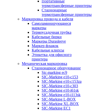
Портативные
термотрансферные принтеры
Стационарные
термотрансферные принтеры
Маркировка провода и кабеля
Самоламинирующиеся
маркеры
Термоусадочная трубка
Кабельные бирки
Маркеры Durasleeve
Маркер флажок
Кабельные клипсы
Этикетка для офисного
принтера
Механическая маркировка
Стационарное оборудование
Sic-marking ec9
SIC-Marking e10-c153
SIC-Marking e10-c153za
SIC-Marking e10-c303
SIC-Marking e10-i61sk
SIC-Marking e10-i113sk
SIC-Marking L-BOX
SIC-Marking XL-BOX
SIC-Marking EC1