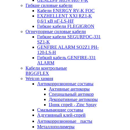
GENLIS-F Н05V/H07V-K
Гибкие силовые кабели
Кабели ENERGY RV-K FOC
EXZHELLENT XXI RZ1-K
0,6/1 кВ нГ-LS-HF
Гибкие кабели FLEGIGRON
Огнеупорные силовые кабели
Гибкие кабели SEGURFOC-331
SZ1-K
GENFIRE ALARM SO2Z1 PH-
120-LS-H
Гибкий кабель GENFIRE-331
ALARM
Кабели контрольные
BIGGFLEX
Weicon химия
Антикоррозионные составы
Активные антикоры
Специальный антикор
Декоративные антикоры
Цинк спрей - Zinc Spray
Смазывающие составы
Адгезивный клей-спрей
Антикоррозионные пасты
Металлополимеры