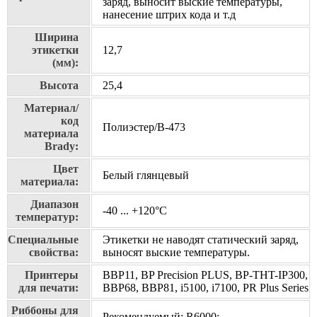
заряд, выносит выские температуры,
нанесение штрих кода и т.д
Ширина
этикетки
12,7
(мм):
Высота
25,4
Материал/
код
Полиэстер/В-473
материала
Brady:
Цвет
Белый глянцевый
материала:
Диапазон
-40 ... +120°С
температур:
Специальные
Этикетки не наводят статический заряд,
свойства:
выносят выские температуры.
Принтеры
BBP11, BP Precision PLUS, BP-THT-IP300,
для печати:
BBP68, BBP81, i5100, i7100, PR Plus Series
Риббоны для
Рекомендуемый: R6000;