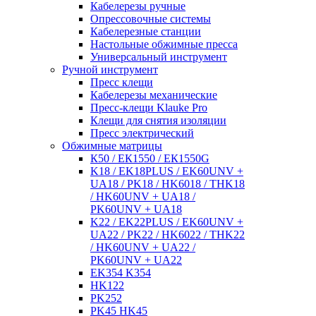
Кабелерезы ручные
Опрессовочные системы
Кабелерезные станции
Настольные обжимные пресса
Универсальный инструмент
Ручной инструмент
Пресс клещи
Кабелерезы механические
Пресс-клещи Klauke Pro
Клещи для снятия изоляции
Пресс электрический
Обжимные матрицы
К50 / ЕК1550 / ЕК1550G
K18 / EK18PLUS / EK60UNV +
UA18 / PK18 / HK6018 / THK18
/ HK60UNV + UA18 /
PK60UNV + UA18
K22 / EK22PLUS / EK60UNV +
UA22 / PK22 / HK6022 / THK22
/ HK60UNV + UA22 /
PK60UNV + UA22
EK354 K354
HK122
PK252
PK45 HK45