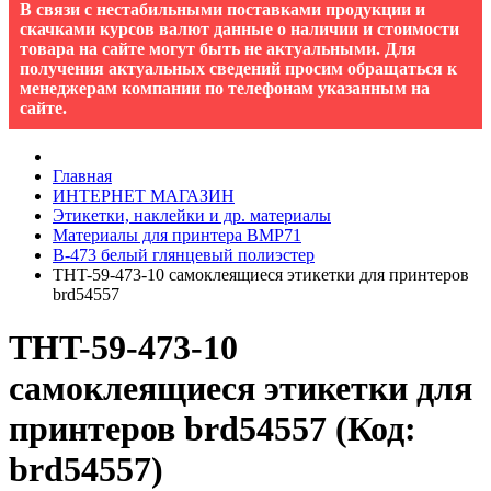
В связи с нестабильными поставками продукции и
скачками курсов валют данные о наличии и стоимости
товара на сайте могут быть не актуальными. Для
получения актуальных сведений просим обращаться к
менеджерам компании по телефонам указанным на
сайте.
Главная
ИНТЕРНЕТ МАГАЗИН
Этикетки, наклейки и др. материалы
Материалы для принтера BMP71
B-473 белый глянцевый полиэстер
THT-59-473-10 самоклеящиеся этикетки для принтеров
brd54557
THT-59-473-10
самоклеящиеся этикетки для
принтеров brd54557
(Код:
brd54557
)