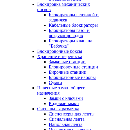
Блокировка механических
рисков
Блокираторы вентилей и
задвижек
Кабельные блокираторы
Блокираторы газо- и
воздухопроводов
Блокираторы клапана
"Бабочка"
Блокировочные боксы
Хранение и переноска
Замковые станции
Блокировочные станции
Бирочные станции
Блокираторные наборы
Сумки
Навесные замки общего
назначения
Замки с ключами
Кодовые замки
Сигнальная разметка
Диспенсеры для ленты
Сигнальная лента
Напольная лента
Оградительная лента