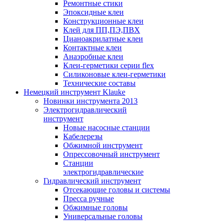
Ремонтные стики
Эпоксидные клеи
Конструкционные клеи
Клей для ПП,ПЭ,ПВХ
Цианоакрилатные клеи
Контактные клеи
Анаэробные клеи
Клеи-герметики серии flex
Силиконовые клеи-герметики
Технические составы
Немецкий инструмент Klauke
Новинки инструмента 2013
Электрогидравлический
инструмент
Новые насосные станции
Кабелерезы
Обжимной инструмент
Опрессовочный инструмент
Станции
электрогидравлические
Гидравлический инструмент
Отсекающие головы и системы
Пресса ручные
Обжимные головы
Универсальные головы