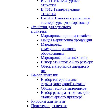
B-7511 Температурные
этикетки
B-7512 Температурные
этикетки
B-7518 Этикетка с указанием
температуры (многоразовая)
Этикетки для офисного
принтера
Маркировка провода и кабеля
Общая маркировка продукции
Маркировка
коммуникационного
оборудования
Маркировка печатных плат
Выбор этикеток А4 по размеру
Обзор материалов лазерного
пр.
Выбор этикетки
Выбор материала для
термотрансферной печати
Общая таблица материалов
Выбор размера этикеток для
стационарного принтера
Риббоны для печати
Принтеры для печати