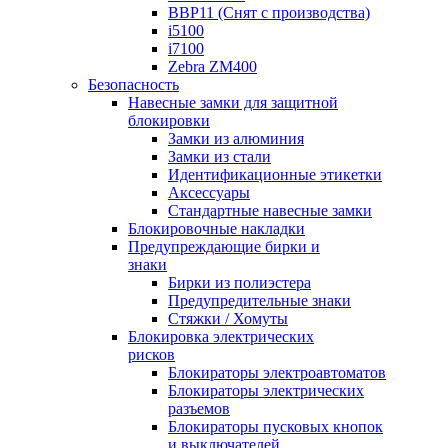
BBP11 (Снят с производства)
i5100
i7100
Zebra ZM400
Безопасность
Навесные замки для защитной
блокировки
Замки из алюминия
Замки из стали
Идентификационные этикетки
Аксессуары
Стандартные навесные замки
Блокировочные накладки
Предупреждающие бирки и
знаки
Бирки из полиэстера
Предупредительные знаки
Стяжки / Хомуты
Блокировка электрических
рисков
Блокираторы электроавтоматов
Блокираторы электрических
разъемов
Блокираторы пусковых кнопок
и выключателей