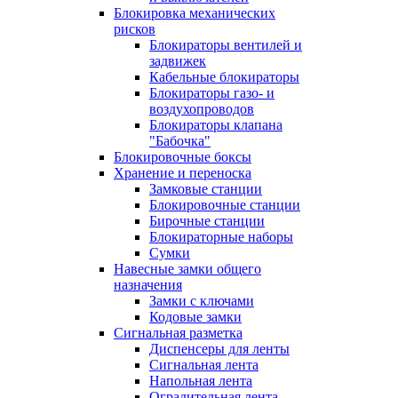
Блокировка механических
рисков
Блокираторы вентилей и
задвижек
Кабельные блокираторы
Блокираторы газо- и
воздухопроводов
Блокираторы клапана
"Бабочка"
Блокировочные боксы
Хранение и переноска
Замковые станции
Блокировочные станции
Бирочные станции
Блокираторные наборы
Сумки
Навесные замки общего
назначения
Замки с ключами
Кодовые замки
Сигнальная разметка
Диспенсеры для ленты
Сигнальная лента
Напольная лента
Оградительная лента