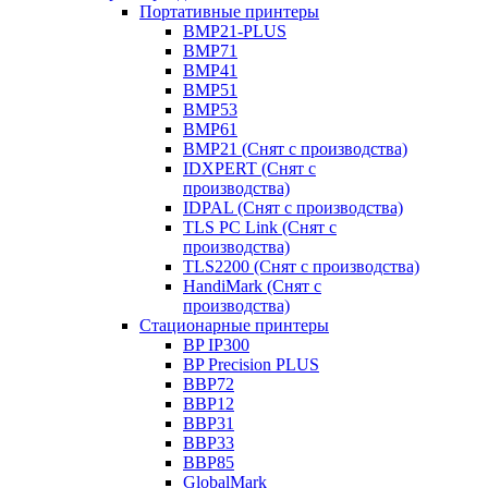
Портативные принтеры
BMP21-PLUS
BMP71
BMP41
BMP51
BMP53
BMP61
BMP21 (Снят с производства)
IDXPERT (Снят с
производства)
IDPAL (Снят с производства)
TLS PC Link (Снят с
производства)
TLS2200 (Снят с производства)
HandiMark (Снят с
производства)
Стационарные принтеры
BP IP300
BP Precision PLUS
BBP72
BBP12
BBP31
BBP33
BBP85
GlobalMark