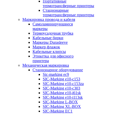
Портативные
термотрансферные принтеры
Стационарные
термотрансферные принтеры
Маркировка провода и кабеля
Самоламинирующиеся
маркеры
Термоусадочная трубка
Кабельные бирки
Маркеры Durasleeve
Маркер флажок
Кабельные клипсы
Этикетка для офисного
принтера
Механическая маркировка
Стационарное оборудование
Sic-marking ec9
SIC-Marking e10-c153
SIC-Marking e10-c153za
SIC-Marking e10-c303
SIC-Marking e10-i61sk
SIC-Marking e10-i113sk
SIC-Marking L-BOX
SIC-Marking XL-BOX
SIC-Marking EC1