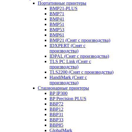
Портативные принтеры
BMP21-PLUS
BMP71
BMP41
BMP51
BMP53
BMP61
BMP21 (Снят с производства)
IDXPERT (Снят с
производства)
IDPAL (Снят с производства)
TLS PC Link (Снят с
производства)
TLS2200 (Снят с производства)
HandiMark (Снят с
производства)
Стационарные принтеры
BP IP300
BP Precision PLUS
BBP72
BBP12
BBP31
BBP33
BBP85
GlobalMark