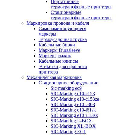
Портативные
термотрансферные принтеры
Стационарные
термотрансферные принтеры
Маркировка провода и кабеля
Самоламинирующиеся
маркеры
Термоусадочная трубка
Кабельные бирки
Маркеры Durasleeve
Маркер флажок
Кабельные клипсы
Этикетка для офисного
принтера
Механическая маркировка
Стационарное оборудование
Sic-marking ec9
SIC-Marking e10-c153
SIC-Marking e10-c153za
SIC-Marking e10-c303
SIC-Marking e10-i61sk
SIC-Marking e10-i113sk
SIC-Marking L-BOX
SIC-Marking XL-BOX
SIC-Marking EC1