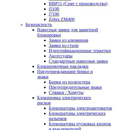
BBP11 (Снят с производства)
i5100
i7100
Zebra ZM400
Безопасность
Навесные замки для защитной
блокировки
Замки из алюминия
Замки из стали
Идентификационные этикетки
Аксессуары
Стандартные навесные замки
Блокировочные накладки
Предупреждающие бирки и
знаки
Бирки из полиэстера
Предупредительные знаки
Стяжки / Хомуты
Блокировка электрических
рисков
Блокираторы электроавтоматов
Блокираторы электрических
разъемов
Блокираторы пусковых кнопок
и выключателей