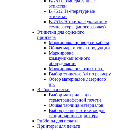
B-7511 Температурные
этикетки
B-7512 Температурные
этикетки
B-7518 Этикетка с указанием
температуры (многоразовая)
Этикетки для офисного
принтера
Маркировка провода и кабеля
Общая маркировка продукции
Маркировка
коммуникационного
оборудования
Маркировка печатных плат
Выбор этикеток А4 по размеру
Обзор материалов лазерного
пр.
Выбор этикетки
Выбор материала для
термотрансферной печати
Общая таблица материалов
Выбор размера этикеток для
стационарного принтера
Риббоны для печати
Принтеры для печати