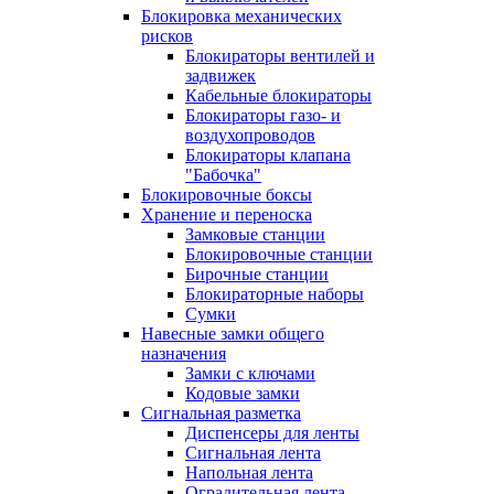
Блокировка механических
рисков
Блокираторы вентилей и
задвижек
Кабельные блокираторы
Блокираторы газо- и
воздухопроводов
Блокираторы клапана
"Бабочка"
Блокировочные боксы
Хранение и переноска
Замковые станции
Блокировочные станции
Бирочные станции
Блокираторные наборы
Сумки
Навесные замки общего
назначения
Замки с ключами
Кодовые замки
Сигнальная разметка
Диспенсеры для ленты
Сигнальная лента
Напольная лента
Оградительная лента