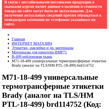
В связи с нестабильными поставками продукции и
скачками курсов валют данные о наличии и стоимости
товара на сайте могут быть не актуальными. Для
получения актуальных сведений просим обращаться к
менеджерам компании по телефонам указанным на
сайте.
Главная
ИНТЕРНЕТ МАГАЗИН
Этикетки, наклейки и др. материалы
Материалы для принтера BMP71
B-499 нейлоновая ткань
M71-18-499 универсальные термотрансферные этикетки
Brady (аналог на TLS/HM PTL-18-499) brd114752
M71-18-499 универсальные
термотрансферные этикетки
Brady (аналог на TLS/HM
PTL-18-499) brd114752
(Код: