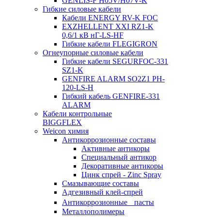
GENLIS-F Н05V/H07V-K
Гибкие силовые кабели
Кабели ENERGY RV-K FOC
EXZHELLENT XXI RZ1-K
0,6/1 кВ нГ-LS-HF
Гибкие кабели FLEGIGRON
Огнеупорные силовые кабели
Гибкие кабели SEGURFOC-331
SZ1-K
GENFIRE ALARM SO2Z1 PH-
120-LS-H
Гибкий кабель GENFIRE-331
ALARM
Кабели контрольные
BIGGFLEX
Weicon химия
Антикоррозионные составы
Активные антикоры
Специальный антикор
Декоративные антикоры
Цинк спрей - Zinc Spray
Смазывающие составы
Адгезивный клей-спрей
Антикоррозионные пасты
Металлополимеры