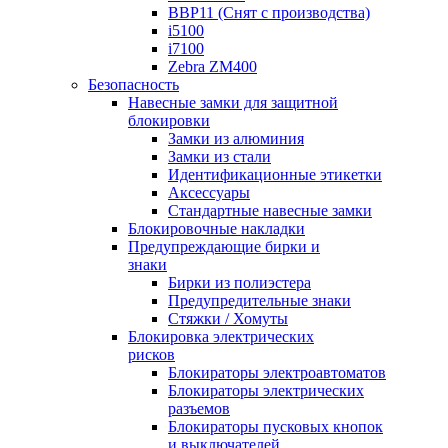
BBP11 (Снят с производства)
i5100
i7100
Zebra ZM400
Безопасность
Навесные замки для защитной
блокировки
Замки из алюминия
Замки из стали
Идентификационные этикетки
Аксессуары
Стандартные навесные замки
Блокировочные накладки
Предупреждающие бирки и
знаки
Бирки из полиэстера
Предупредительные знаки
Стяжки / Хомуты
Блокировка электрических
рисков
Блокираторы электроавтоматов
Блокираторы электрических
разъемов
Блокираторы пусковых кнопок
и выключателей