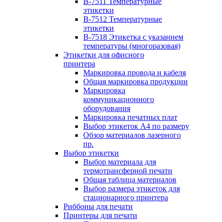
B-7511 Температурные
этикетки
B-7512 Температурные
этикетки
B-7518 Этикетка с указанием
температуры (многоразовая)
Этикетки для офисного
принтера
Маркировка провода и кабеля
Общая маркировка продукции
Маркировка
коммуникационного
оборудования
Маркировка печатных плат
Выбор этикеток А4 по размеру
Обзор материалов лазерного
пр.
Выбор этикетки
Выбор материала для
термотрансферной печати
Общая таблица материалов
Выбор размера этикеток для
стационарного принтера
Риббоны для печати
Принтеры для печати