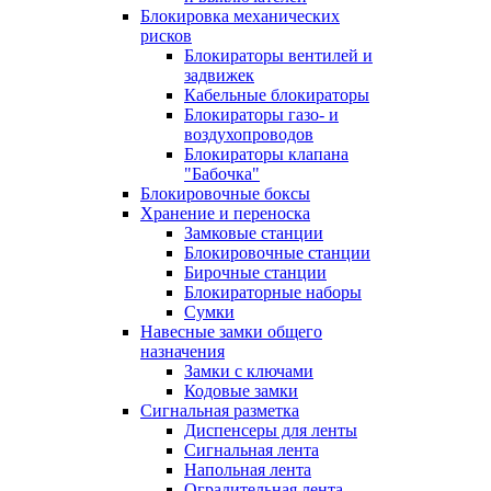
Блокировка механических
рисков
Блокираторы вентилей и
задвижек
Кабельные блокираторы
Блокираторы газо- и
воздухопроводов
Блокираторы клапана
"Бабочка"
Блокировочные боксы
Хранение и переноска
Замковые станции
Блокировочные станции
Бирочные станции
Блокираторные наборы
Сумки
Навесные замки общего
назначения
Замки с ключами
Кодовые замки
Сигнальная разметка
Диспенсеры для ленты
Сигнальная лента
Напольная лента
Оградительная лента