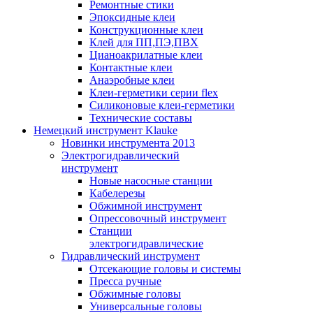
Ремонтные стики
Эпоксидные клеи
Конструкционные клеи
Клей для ПП,ПЭ,ПВХ
Цианоакрилатные клеи
Контактные клеи
Анаэробные клеи
Клеи-герметики серии flex
Силиконовые клеи-герметики
Технические составы
Немецкий инструмент Klauke
Новинки инструмента 2013
Электрогидравлический
инструмент
Новые насосные станции
Кабелерезы
Обжимной инструмент
Опрессовочный инструмент
Станции
электрогидравлические
Гидравлический инструмент
Отсекающие головы и системы
Пресса ручные
Обжимные головы
Универсальные головы