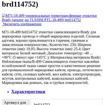
brd114752
)
Увеличить изображение
M71-18-499 brd114752 этикетки самоклеющиеся Brady для
маркировки провода и общей маркировки изделий. Сильная
адгезия, хорошо приклеивается к горячим, грязным и
замасленным поверхностям.; Количество: 250; Ширина
этикетки (мм): 19,05; Высота этикетки (мм): 25,4; Цвет
материала: Белый матовый; Диапазон температур: -40 ...
+90°С (5 минут при +145°С ); Материал/код материала Brady:
Нейлоновая ткань/В-499 Самоклеящиеся этикетки наклейки
из нейлоновой ткани самые простое и качественное решение
для промышленной маркировки кабеля, провода, оптического
кабеля, сети, силовых кабелей, жил кабеля, электропроводов,
жгутов, контрольных кабелей, коаксиальных кабелей.
Маркировки как ровных, так и грубых поверхностей.
Характеристики
Артикул для
brd114752