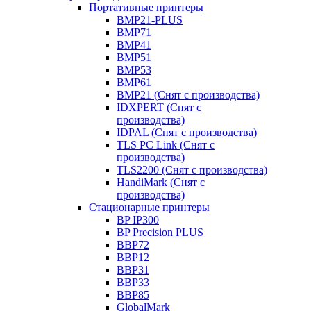
Портативные принтеры
BMP21-PLUS
BMP71
BMP41
BMP51
BMP53
BMP61
BMP21 (Снят с производства)
IDXPERT (Снят с
производства)
IDPAL (Снят с производства)
TLS PC Link (Снят с
производства)
TLS2200 (Снят с производства)
HandiMark (Снят с
производства)
Стационарные принтеры
BP IP300
BP Precision PLUS
BBP72
BBP12
BBP31
BBP33
BBP85
GlobalMark