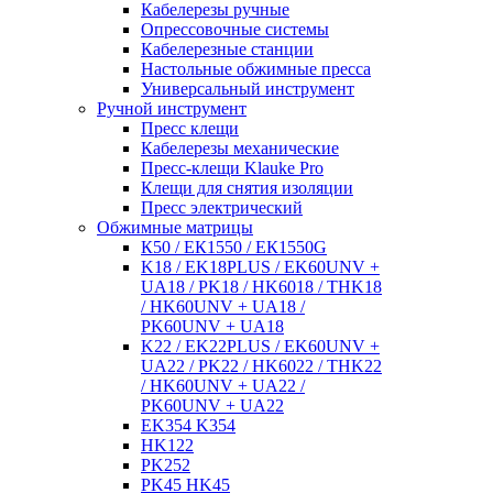
Кабелерезы ручные
Опрессовочные системы
Кабелерезные станции
Настольные обжимные пресса
Универсальный инструмент
Ручной инструмент
Пресс клещи
Кабелерезы механические
Пресс-клещи Klauke Pro
Клещи для снятия изоляции
Пресс электрический
Обжимные матрицы
К50 / ЕК1550 / ЕК1550G
K18 / EK18PLUS / EK60UNV +
UA18 / PK18 / HK6018 / THK18
/ HK60UNV + UA18 /
PK60UNV + UA18
K22 / EK22PLUS / EK60UNV +
UA22 / PK22 / HK6022 / THK22
/ HK60UNV + UA22 /
PK60UNV + UA22
EK354 K354
HK122
PK252
PK45 HK45