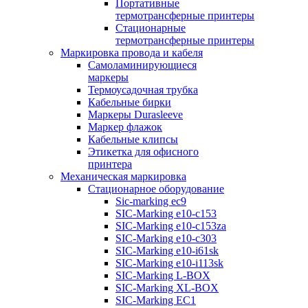
Портативные
термотрансферные принтеры
Стационарные
термотрансферные принтеры
Маркировка провода и кабеля
Самоламинирующиеся
маркеры
Термоусадочная трубка
Кабельные бирки
Маркеры Durasleeve
Маркер флажок
Кабельные клипсы
Этикетка для офисного
принтера
Механическая маркировка
Стационарное оборудование
Sic-marking ec9
SIC-Marking e10-c153
SIC-Marking e10-c153za
SIC-Marking e10-c303
SIC-Marking e10-i61sk
SIC-Marking e10-i113sk
SIC-Marking L-BOX
SIC-Marking XL-BOX
SIC-Marking EC1