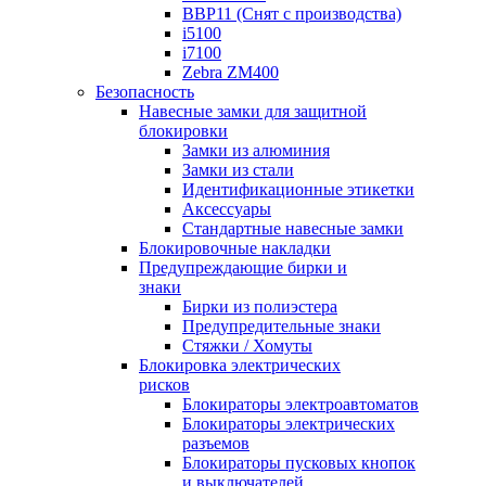
BBP11 (Снят с производства)
i5100
i7100
Zebra ZM400
Безопасность
Навесные замки для защитной
блокировки
Замки из алюминия
Замки из стали
Идентификационные этикетки
Аксессуары
Стандартные навесные замки
Блокировочные накладки
Предупреждающие бирки и
знаки
Бирки из полиэстера
Предупредительные знаки
Стяжки / Хомуты
Блокировка электрических
рисков
Блокираторы электроавтоматов
Блокираторы электрических
разъемов
Блокираторы пусковых кнопок
и выключателей