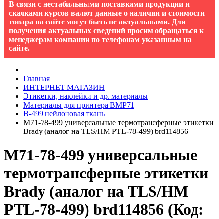
В связи с нестабильными поставками продукции и
скачками курсов валют данные о наличии и стоимости
товара на сайте могут быть не актуальными. Для
получения актуальных сведений просим обращаться к
менеджерам компании по телефонам указанным на
сайте.
Главная
ИНТЕРНЕТ МАГАЗИН
Этикетки, наклейки и др. материалы
Материалы для принтера BMP71
B-499 нейлоновая ткань
M71-78-499 универсальные термотрансферные этикетки
Brady (аналог на TLS/HM PTL-78-499) brd114856
M71-78-499 универсальные
термотрансферные этикетки
Brady (аналог на TLS/HM
PTL-78-499) brd114856
(Код: