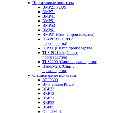
Портативные принтеры
BMP21-PLUS
BMP71
BMP41
BMP51
BMP53
BMP61
BMP21 (Снят с производства)
IDXPERT (Снят с
производства)
IDPAL (Снят с производства)
TLS PC Link (Снят с
производства)
TLS2200 (Снят с производства)
HandiMark (Снят с
производства)
Стационарные принтеры
BP IP300
BP Precision PLUS
BBP72
BBP12
BBP31
BBP33
BBP85
GlobalMark