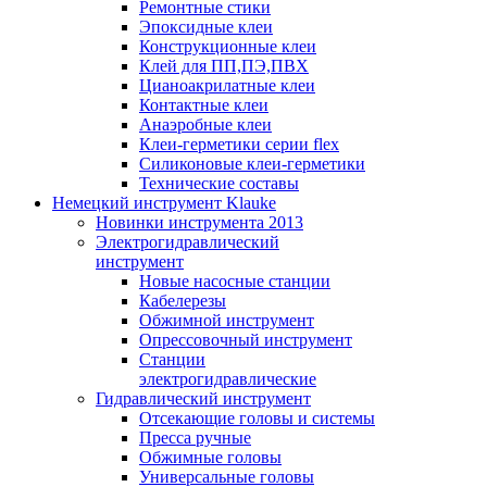
Ремонтные стики
Эпоксидные клеи
Конструкционные клеи
Клей для ПП,ПЭ,ПВХ
Цианоакрилатные клеи
Контактные клеи
Анаэробные клеи
Клеи-герметики серии flex
Силиконовые клеи-герметики
Технические составы
Немецкий инструмент Klauke
Новинки инструмента 2013
Электрогидравлический
инструмент
Новые насосные станции
Кабелерезы
Обжимной инструмент
Опрессовочный инструмент
Станции
электрогидравлические
Гидравлический инструмент
Отсекающие головы и системы
Пресса ручные
Обжимные головы
Универсальные головы