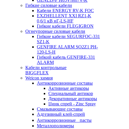
GENLIS-F Н05V/H07V-K
Гибкие силовые кабели
Кабели ENERGY RV-K FOC
EXZHELLENT XXI RZ1-K
0,6/1 кВ нГ-LS-HF
Гибкие кабели FLEGIGRON
Огнеупорные силовые кабели
Гибкие кабели SEGURFOC-331
SZ1-K
GENFIRE ALARM SO2Z1 PH-
120-LS-H
Гибкий кабель GENFIRE-331
ALARM
Кабели контрольные
BIGGFLEX
Weicon химия
Антикоррозионные составы
Активные антикоры
Специальный антикор
Декоративные антикоры
Цинк спрей - Zinc Spray
Смазывающие составы
Адгезивный клей-спрей
Антикоррозионные пасты
Металлополимеры