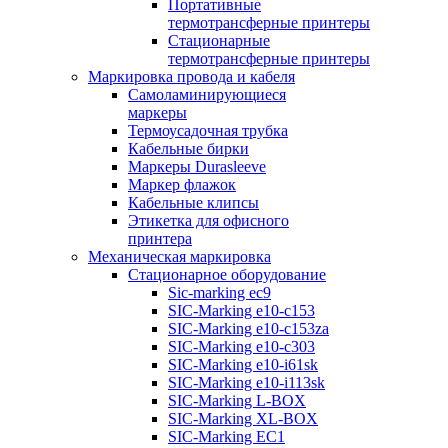
Портативные
термотрансферные принтеры
Стационарные
термотрансферные принтеры
Маркировка провода и кабеля
Самоламинирующиеся
маркеры
Термоусадочная трубка
Кабельные бирки
Маркеры Durasleeve
Маркер флажок
Кабельные клипсы
Этикетка для офисного
принтера
Механическая маркировка
Стационарное оборудование
Sic-marking ec9
SIC-Marking e10-c153
SIC-Marking e10-c153za
SIC-Marking e10-c303
SIC-Marking e10-i61sk
SIC-Marking e10-i113sk
SIC-Marking L-BOX
SIC-Marking XL-BOX
SIC-Marking EC1