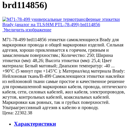
brd114856
)
Увеличить изображение
M71-78-499 brd114856 этикетки самоклеющиеся Brady для
маркировки провода и общей маркировки изделий. Сильная
адгезия, хорошо приклеивается к горячим, грязным и
замасленным поверхностям.; Количество: 250; Ширина
этикетки (мм): 48,26; Высота этикетки (мм): 25,4; Цвет
материала: Белый матовый; Диапазон температур: -40 ...
+90°С (5 минут при +145°С ); Материал/код материала Brady:
Нейлоновая ткань/В-499 Самоклеющиеся этикетки наклейки
из нейлоновой ткани самые простое и качественное решение
для промышленной маркировки кабеля, провода, оптического
кабеля, сети, силовых кабелей, жил кабеля, электропроводов,
жгутов, контрольных кабелей, коаксиальных кабелей.
Маркировки как ровных, так и грубых поверхностей.
Ультраагрессивный адгезив к кабелю и проводу.
Цена:
22302.38
Характеристики