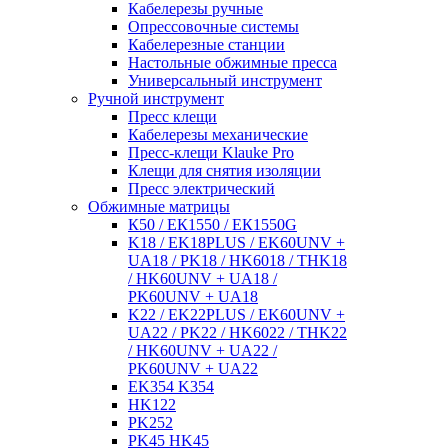
Кабелерезы ручные
Опрессовочные системы
Кабелерезные станции
Настольные обжимные пресса
Универсальный инструмент
Ручной инструмент
Пресс клещи
Кабелерезы механические
Пресс-клещи Klauke Pro
Клещи для снятия изоляции
Пресс электрический
Обжимные матрицы
К50 / ЕК1550 / ЕК1550G
K18 / EK18PLUS / EK60UNV +
UA18 / PK18 / HK6018 / THK18
/ HK60UNV + UA18 /
PK60UNV + UA18
K22 / EK22PLUS / EK60UNV +
UA22 / PK22 / HK6022 / THK22
/ HK60UNV + UA22 /
PK60UNV + UA22
EK354 K354
HK122
PK252
PK45 HK45