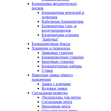
Блокировка механических
рисков
Блокираторы вентилей и
задвижек
Кабельные блокираторы
Блокираторы газо- и
воздухопроводов
Блокираторы клапана
"Бабочка"
Блокировочные боксы
Хранение и переноска
Замковые станции
Блокировочные станции
Бирочные станции
Блокираторные наборы
Сумки
Навесные замки общего
назначения
Замки с ключами
Кодовые замки
Сигнальная разметка
Диспенсеры для ленты
Сигнальная лента
Напольная лента
Оградительная лента