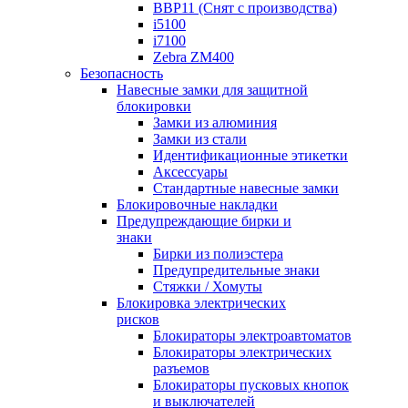
BBP11 (Снят с производства)
i5100
i7100
Zebra ZM400
Безопасность
Навесные замки для защитной
блокировки
Замки из алюминия
Замки из стали
Идентификационные этикетки
Аксессуары
Стандартные навесные замки
Блокировочные накладки
Предупреждающие бирки и
знаки
Бирки из полиэстера
Предупредительные знаки
Стяжки / Хомуты
Блокировка электрических
рисков
Блокираторы электроавтоматов
Блокираторы электрических
разъемов
Блокираторы пусковых кнопок
и выключателей