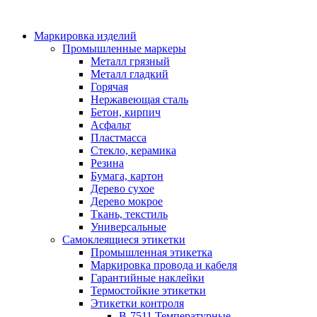
Маркировка изделий
Промышленные маркеры
Металл грязный
Металл гладкий
Горячая
Нержавеющая сталь
Бетон, кирпич
Асфальт
Пластмасса
Стекло, керамика
Резина
Бумага, картон
Дерево сухое
Дерево мокрое
Ткань, текстиль
Универсальные
Самоклеящиеся этикетки
Промышленная этикетка
Маркировка провода и кабеля
Гарантийные наклейки
Термостойкие этикетки
Этикетки контроля
B-7511 Температурные