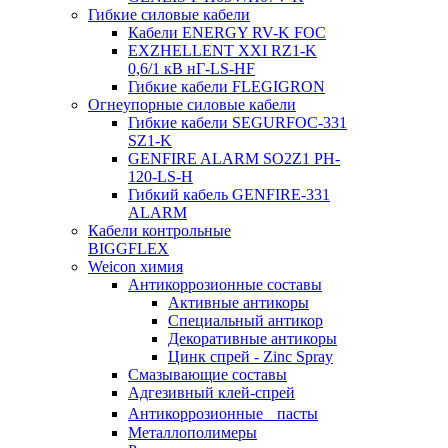
Гибкие силовые кабели
Кабели ENERGY RV-K FOC
EXZHELLENT XXI RZ1-K
0,6/1 кВ нГ-LS-HF
Гибкие кабели FLEGIGRON
Огнеупорные силовые кабели
Гибкие кабели SEGURFOC-331
SZ1-K
GENFIRE ALARM SO2Z1 PH-
120-LS-H
Гибкий кабель GENFIRE-331
ALARM
Кабели контрольные
BIGGFLEX
Weicon химия
Антикоррозионные составы
Активные антикоры
Специальный антикор
Декоративные антикоры
Цинк спрей - Zinc Spray
Смазывающие составы
Адгезивный клей-спрей
Антикоррозионные пасты
Металлополимеры