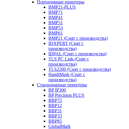
Портативные принтеры
BMP21-PLUS
BMP71
BMP41
BMP51
BMP53
BMP61
BMP21 (Снят с производства)
IDXPERT (Снят с
производства)
IDPAL (Снят с производства)
TLS PC Link (Снят с
производства)
TLS2200 (Снят с производства)
HandiMark (Снят с
производства)
Стационарные принтеры
BP IP300
BP Precision PLUS
BBP72
BBP12
BBP31
BBP33
BBP85
GlobalMark