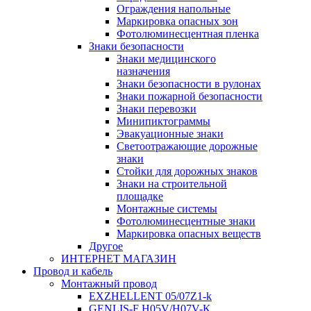
Ограждения напольные
Маркировка опасных зон
Фотолюминесцентная пленка
Знаки безопасности
Знаки медицинского
назначения
Знаки безопасности в рулонах
Знаки пожарной безопасности
Знаки перевозки
Минипиктограммы
Эвакуационные знаки
Светоотражающие дорожные
знаки
Стойки для дорожных знаков
Знаки на строительной
площадке
Монтажные системы
Фотолюминесцентные знаки
Маркировка опасных веществ
Другое
ИНТЕРНЕТ МАГАЗИН
Провод и кабель
Монтажный провод
EXZHELLENT 05/07Z1-k
GENLIS-F Н05V/H07V-K