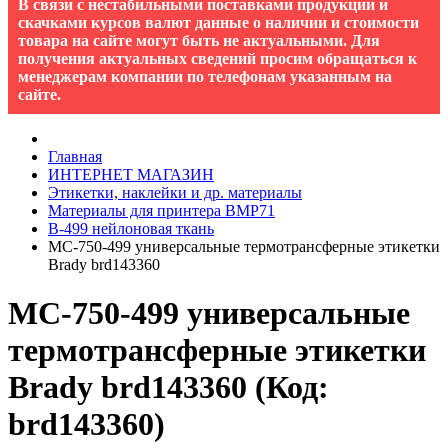
В связи с нестабильными поставками продукции и
скачками курсов валют данные о наличии и стоимости
товара на сайте могут быть не актуальными. Для
получения актуальных сведений просим обращаться к
менеджерам компании по телефонам указанным на
сайте.
Главная
ИНТЕРНЕТ МАГАЗИН
Этикетки, наклейки и др. материалы
Материалы для принтера BMP71
B-499 нейлоновая ткань
MC-750-499 универсальные термотрансферные этикетки
Brady brd143360
MC-750-499 универсальные
термотрансферные этикетки
Brady brd143360
(Код:
brd143360
)