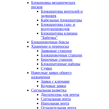
Блокировка механических
рисков
Блокираторы вентилей и
задвижек
Кабельные блокираторы
Блокираторы газо- и
воздухопроводов
Блокираторы клапана
"Бабочка"
Блокировочные боксы
Хранение и переноска
Замковые станции
Блокировочные станции
Бирочные станции
Блокираторные наборы
Сумки
Навесные замки общего
назначения
Замки с ключами
Кодовые замки
Сигнальная разметка
Диспенсеры для ленты
Сигнальная лента
Напольная лента
Оградительная лента