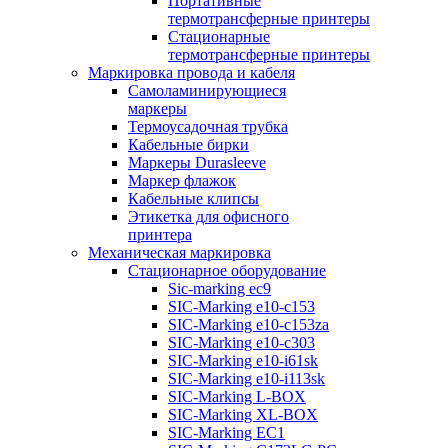
Портативные
термотрансферные принтеры
Стационарные
термотрансферные принтеры
Маркировка провода и кабеля
Самоламинирующиеся
маркеры
Термоусадочная трубка
Кабельные бирки
Маркеры Durasleeve
Маркер флажок
Кабельные клипсы
Этикетка для офисного
принтера
Механическая маркировка
Стационарное оборудование
Sic-marking ec9
SIC-Marking e10-c153
SIC-Marking e10-c153za
SIC-Marking e10-c303
SIC-Marking e10-i61sk
SIC-Marking e10-i113sk
SIC-Marking L-BOX
SIC-Marking XL-BOX
SIC-Marking EC1