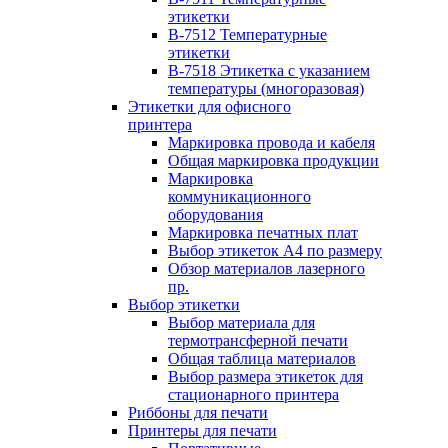
этикетки
B-7512 Температурные
этикетки
B-7518 Этикетка с указанием
температуры (многоразовая)
Этикетки для офисного
принтера
Маркировка провода и кабеля
Общая маркировка продукции
Маркировка
коммуникационного
оборудования
Маркировка печатных плат
Выбор этикеток А4 по размеру
Обзор материалов лазерного
пр.
Выбор этикетки
Выбор материала для
термотрансферной печати
Общая таблица материалов
Выбор размера этикеток для
стационарного принтера
Риббоны для печати
Принтеры для печати