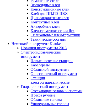
Ремонтные стики
Эпоксидные клеи
Конструкционные клеи
Клей для ПП,ПЭ,ПВХ
Цианоакрилатные клеи
Контактные клеи
Анаэробные клеи
Клеи-герметики серии flex
Силиконовые клеи-герметики
Технические составы
Немецкий инструмент Klauke
Новинки инструмента 2013
Электрогидравлический
инструмент
Новые насосные станции
Кабелерезы
Обжимной инструмент
Опрессовочный инструмент
Станции
электрогидравлические
Гидравлический инструмент
Отсекающие головы и системы
Пресса ручные
Обжимные головы
Универсальные головы