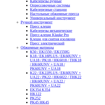
Кабелерезы ручные
Опрессовочные системы
Кабелерезные станции
Настольные обжимные пресса
Универсальный инструмент
Ручной инструмент
Пресс клещи
Кабелерезы механические
Пресс-клещи Klauke Pro
Клещи для снятия изоляции
Пресс электрический
Обжимные матрицы
К50 / ЕК1550 / ЕК1550G
K18 / EK18PLUS / EK60UNV +
UA18 / PK18 / HK6018 / THK18
/ HK60UNV + UA18 /
PK60UNV + UA18
K22 / EK22PLUS / EK60UNV +
UA22 / PK22 / HK6022 / THK22
/ HK60UNV + UA22 /
PK60UNV + UA22
EK354 K354
HK122
PK252
PK45 HK45