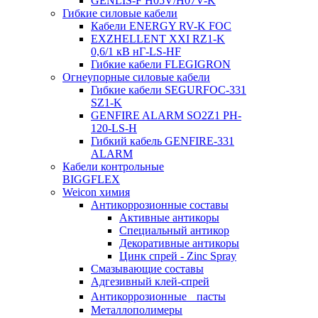
GENLIS-F Н05V/H07V-K
Гибкие силовые кабели
Кабели ENERGY RV-K FOC
EXZHELLENT XXI RZ1-K
0,6/1 кВ нГ-LS-HF
Гибкие кабели FLEGIGRON
Огнеупорные силовые кабели
Гибкие кабели SEGURFOC-331
SZ1-K
GENFIRE ALARM SO2Z1 PH-
120-LS-H
Гибкий кабель GENFIRE-331
ALARM
Кабели контрольные
BIGGFLEX
Weicon химия
Антикоррозионные составы
Активные антикоры
Специальный антикор
Декоративные антикоры
Цинк спрей - Zinc Spray
Смазывающие составы
Адгезивный клей-спрей
Антикоррозионные пасты
Металлополимеры