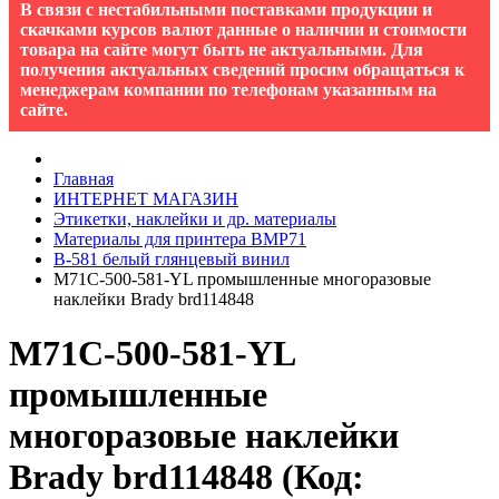
В связи с нестабильными поставками продукции и
скачками курсов валют данные о наличии и стоимости
товара на сайте могут быть не актуальными. Для
получения актуальных сведений просим обращаться к
менеджерам компании по телефонам указанным на
сайте.
Главная
ИНТЕРНЕТ МАГАЗИН
Этикетки, наклейки и др. материалы
Материалы для принтера BMP71
B-581 белый глянцевый винил
M71C-500-581-YL промышленные многоразовые
наклейки Brady brd114848
M71C-500-581-YL
промышленные
многоразовые наклейки
Brady brd114848
(Код: