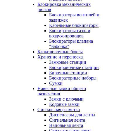
Блокировка механических
рисков
Блокираторы вентилей и
задвижек
Кабельные блокираторы
Блокираторы газо- и
воздухопроводов
Блокираторы клапана
"Бабочка"
Блокировочные боксы
Хранение и переноска
Замковые станции
Блокировочные станции
Бирочные станции
Блокираторные наборы
Сумки
Навесные замки общего
назначения
Замки с ключами
Кодовые замки
Сигнальная разметка
Диспенсеры для ленты
Сигнальная лента
Напольная лента
Оградительная лента