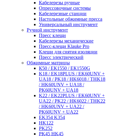
Кабелерезы ручные
Опрессовочные системы
Кабелерезные станции
Настольные обжимные пресса
Универсальный инструмент
Ручной инструмент
Пресс клещи
Кабелерезы механические
Пресс-клещи Klauke Pro
Клещи для снятия изоляции
Пресс электрический
Обжимные матрицы
К50 / ЕК1550 / ЕК1550G
K18 / EK18PLUS / EK60UNV +
UA18 / PK18 / HK6018 / THK18
/ HK60UNV + UA18 /
PK60UNV + UA18
K22 / EK22PLUS / EK60UNV +
UA22 / PK22 / HK6022 / THK22
/ HK60UNV + UA22 /
PK60UNV + UA22
EK354 K354
HK122
PK252
PK45 HK45