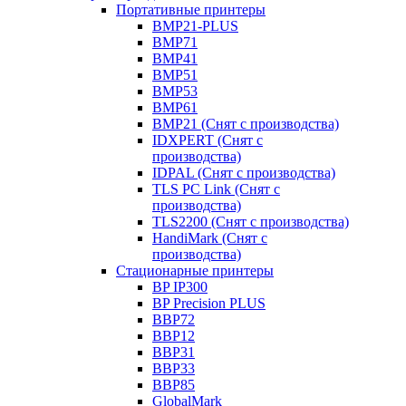
Портативные принтеры
BMP21-PLUS
BMP71
BMP41
BMP51
BMP53
BMP61
BMP21 (Снят с производства)
IDXPERT (Снят с
производства)
IDPAL (Снят с производства)
TLS PC Link (Снят с
производства)
TLS2200 (Снят с производства)
HandiMark (Снят с
производства)
Стационарные принтеры
BP IP300
BP Precision PLUS
BBP72
BBP12
BBP31
BBP33
BBP85
GlobalMark