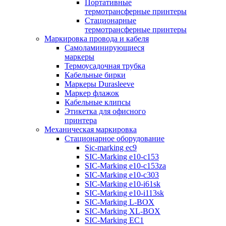
Портативные
термотрансферные принтеры
Стационарные
термотрансферные принтеры
Маркировка провода и кабеля
Самоламинирующиеся
маркеры
Термоусадочная трубка
Кабельные бирки
Маркеры Durasleeve
Маркер флажок
Кабельные клипсы
Этикетка для офисного
принтера
Механическая маркировка
Стационарное оборудование
Sic-marking ec9
SIC-Marking e10-c153
SIC-Marking e10-c153za
SIC-Marking e10-c303
SIC-Marking e10-i61sk
SIC-Marking e10-i113sk
SIC-Marking L-BOX
SIC-Marking XL-BOX
SIC-Marking EC1