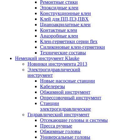
Ремонтные стики
Эпоксидные клеи
Конструкционные клеи
Клей для ПП,ПЭ,ПВХ
Цианоакрилатные клеи
Контактные клеи
Анаэробные клеи
Клеи-герметики серии flex
Силиконовые клеи-герметики
Технические составы
Немецкий инструмент Klauke
Новинки инструмента 2013
Электрогидравлический
инструмент
Новые насосные станции
Кабелерезы
Обжимной инструмент
Опрессовочный инструмент
Станции
электрогидравлические
Гидравлический инструмент
Отсекающие головы и системы
Пресса ручные
Обжимные головы
Универсальные головы