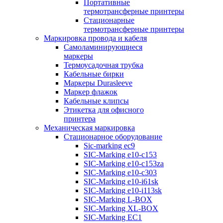
Портативные
термотрансферные принтеры
Стационарные
термотрансферные принтеры
Маркировка провода и кабеля
Самоламинирующиеся
маркеры
Термоусадочная трубка
Кабельные бирки
Маркеры Durasleeve
Маркер флажок
Кабельные клипсы
Этикетка для офисного
принтера
Механическая маркировка
Стационарное оборудование
Sic-marking ec9
SIC-Marking e10-c153
SIC-Marking e10-c153za
SIC-Marking e10-c303
SIC-Marking e10-i61sk
SIC-Marking e10-i113sk
SIC-Marking L-BOX
SIC-Marking XL-BOX
SIC-Marking EC1