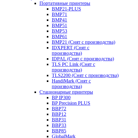
Портативные принтеры
BMP21-PLUS
BMP71
BMP41
BMP51
BMP53
BMP61
BMP21 (Снят с производства)
IDXPERT (Снят с
производства)
IDPAL (Снят с производства)
TLS PC Link (Снят с
производства)
TLS2200 (Снят с производства)
HandiMark (Снят с
производства)
Стационарные принтеры
BP IP300
BP Precision PLUS
BBP72
BBP12
BBP31
BBP33
BBP85
GlobalMark