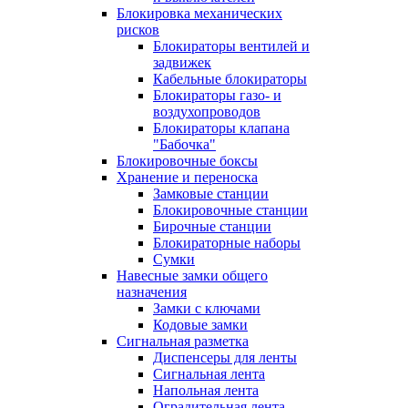
Блокировка механических
рисков
Блокираторы вентилей и
задвижек
Кабельные блокираторы
Блокираторы газо- и
воздухопроводов
Блокираторы клапана
"Бабочка"
Блокировочные боксы
Хранение и переноска
Замковые станции
Блокировочные станции
Бирочные станции
Блокираторные наборы
Сумки
Навесные замки общего
назначения
Замки с ключами
Кодовые замки
Сигнальная разметка
Диспенсеры для ленты
Сигнальная лента
Напольная лента
Оградительная лента