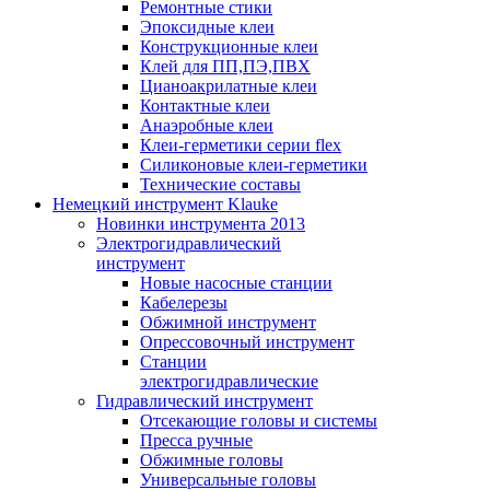
Ремонтные стики
Эпоксидные клеи
Конструкционные клеи
Клей для ПП,ПЭ,ПВХ
Цианоакрилатные клеи
Контактные клеи
Анаэробные клеи
Клеи-герметики серии flex
Силиконовые клеи-герметики
Технические составы
Немецкий инструмент Klauke
Новинки инструмента 2013
Электрогидравлический
инструмент
Новые насосные станции
Кабелерезы
Обжимной инструмент
Опрессовочный инструмент
Станции
электрогидравлические
Гидравлический инструмент
Отсекающие головы и системы
Пресса ручные
Обжимные головы
Универсальные головы