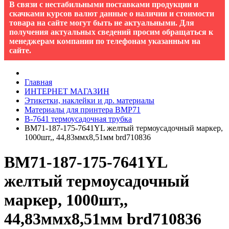
В связи с нестабильными поставками продукции и
скачками курсов валют данные о наличии и стоимости
товара на сайте могут быть не актуальными. Для
получения актуальных сведений просим обращаться к
менеджерам компании по телефонам указанным на
сайте.
Главная
ИНТЕРНЕТ МАГАЗИН
Этикетки, наклейки и др. материалы
Материалы для принтера BMP71
B-7641 термоусадочная трубка
BM71-187-175-7641YL желтый термоусадочный маркер,
1000шт,, 44,83ммх8,51мм brd710836
BM71-187-175-7641YL
желтый термоусадочный
маркер, 1000шт,,
44,83ммх8,51мм brd710836