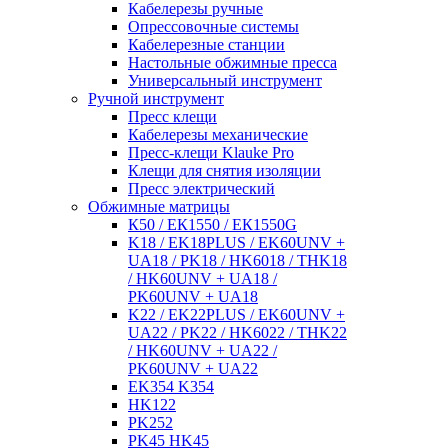
Кабелерезы ручные
Опрессовочные системы
Кабелерезные станции
Настольные обжимные пресса
Универсальный инструмент
Ручной инструмент
Пресс клещи
Кабелерезы механические
Пресс-клещи Klauke Pro
Клещи для снятия изоляции
Пресс электрический
Обжимные матрицы
К50 / ЕК1550 / ЕК1550G
K18 / EK18PLUS / EK60UNV +
UA18 / PK18 / HK6018 / THK18
/ HK60UNV + UA18 /
PK60UNV + UA18
K22 / EK22PLUS / EK60UNV +
UA22 / PK22 / HK6022 / THK22
/ HK60UNV + UA22 /
PK60UNV + UA22
EK354 K354
HK122
PK252
PK45 HK45