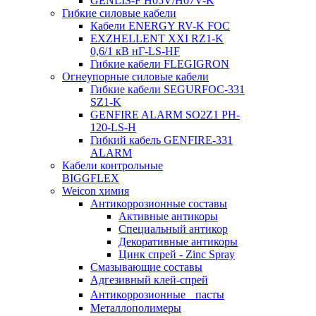
GENLIS-F Н05V/H07V-K
Гибкие силовые кабели
Кабели ENERGY RV-K FOC
EXZHELLENT XXI RZ1-K
0,6/1 кВ нГ-LS-HF
Гибкие кабели FLEGIGRON
Огнеупорные силовые кабели
Гибкие кабели SEGURFOC-331
SZ1-K
GENFIRE ALARM SO2Z1 PH-
120-LS-H
Гибкий кабель GENFIRE-331
ALARM
Кабели контрольные
BIGGFLEX
Weicon химия
Антикоррозионные составы
Активные антикоры
Специальный антикор
Декоративные антикоры
Цинк спрей - Zinc Spray
Смазывающие составы
Адгезивный клей-спрей
Антикоррозионные пасты
Металлополимеры