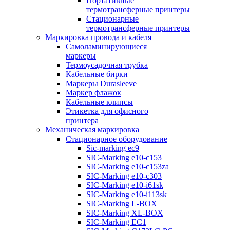
Портативные
термотрансферные принтеры
Стационарные
термотрансферные принтеры
Маркировка провода и кабеля
Самоламинирующиеся
маркеры
Термоусадочная трубка
Кабельные бирки
Маркеры Durasleeve
Маркер флажок
Кабельные клипсы
Этикетка для офисного
принтера
Механическая маркировка
Стационарное оборудование
Sic-marking ec9
SIC-Marking e10-c153
SIC-Marking e10-c153za
SIC-Marking e10-c303
SIC-Marking e10-i61sk
SIC-Marking e10-i113sk
SIC-Marking L-BOX
SIC-Marking XL-BOX
SIC-Marking EC1