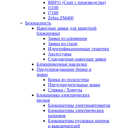
BBP11 (Снят с производства)
i5100
i7100
Zebra ZM400
Безопасность
Навесные замки для защитной
блокировки
Замки из алюминия
Замки из стали
Идентификационные этикетки
Аксессуары
Стандартные навесные замки
Блокировочные накладки
Предупреждающие бирки и
знаки
Бирки из полиэстера
Предупредительные знаки
Стяжки / Хомуты
Блокировка электрических
рисков
Блокираторы электроавтоматов
Блокираторы электрических
разъемов
Блокираторы пусковых кнопок
и выключателей