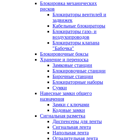
Блокировка механических
рисков
Блокираторы вентилей и
задвижек
Кабельные блокираторы
Блокираторы газо- и
воздухопроводов
Блокираторы клапана
"Бабочка"
Блокировочные боксы
Хранение и переноска
Замковые станции
Блокировочные станции
Бирочные станции
Блокираторные наборы
Сумки
Навесные замки общего
назначения
Замки с ключами
Кодовые замки
Сигнальная разметка
Диспенсеры для ленты
Сигнальная лента
Напольная лента
Оградительная лента