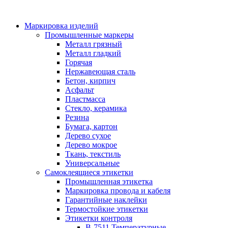
Маркировка изделий
Промышленные маркеры
Металл грязный
Металл гладкий
Горячая
Нержавеющая сталь
Бетон, кирпич
Асфальт
Пластмасса
Стекло, керамика
Резина
Бумага, картон
Дерево сухое
Дерево мокрое
Ткань, текстиль
Универсальные
Самоклеящиеся этикетки
Промышленная этикетка
Маркировка провода и кабеля
Гарантийные наклейки
Термостойкие этикетки
Этикетки контроля
B-7511 Температурные