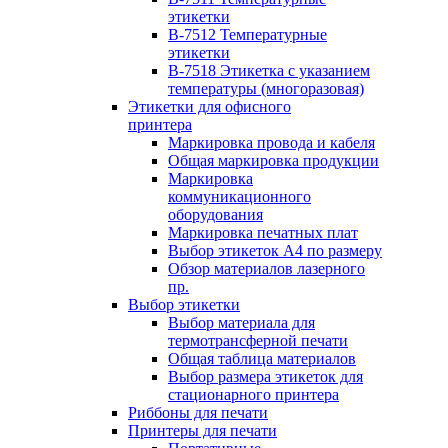
этикетки
B-7512 Температурные
этикетки
B-7518 Этикетка с указанием
температуры (многоразовая)
Этикетки для офисного
принтера
Маркировка провода и кабеля
Общая маркировка продукции
Маркировка
коммуникационного
оборудования
Маркировка печатных плат
Выбор этикеток А4 по размеру
Обзор материалов лазерного
пр.
Выбор этикетки
Выбор материала для
термотрансферной печати
Общая таблица материалов
Выбор размера этикеток для
стационарного принтера
Риббоны для печати
Принтеры для печати