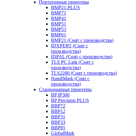
Портативные принтеры
BMP21-PLUS
BMP71
BMP41
BMP51
BMP53
BMP61
BMP21 (Снят с производства)
IDXPERT (Снят с
производства)
IDPAL (Снят с производства)
TLS PC Link (Снят с
производства)
TLS2200 (Снят с производства)
HandiMark (Снят с
производства)
Стационарные принтеры
BP IP300
BP Precision PLUS
BBP72
BBP12
BBP31
BBP33
BBP85
GlobalMark