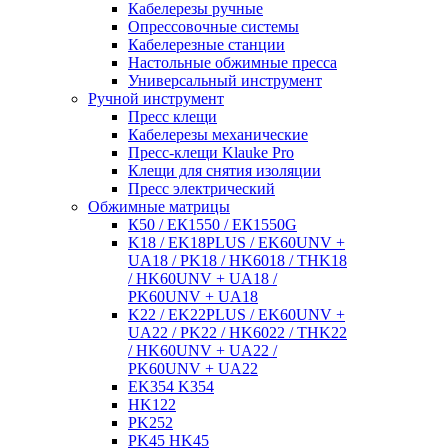
Кабелерезы ручные
Опрессовочные системы
Кабелерезные станции
Настольные обжимные пресса
Универсальный инструмент
Ручной инструмент
Пресс клещи
Кабелерезы механические
Пресс-клещи Klauke Pro
Клещи для снятия изоляции
Пресс электрический
Обжимные матрицы
К50 / ЕК1550 / ЕК1550G
K18 / EK18PLUS / EK60UNV +
UA18 / PK18 / HK6018 / THK18
/ HK60UNV + UA18 /
PK60UNV + UA18
K22 / EK22PLUS / EK60UNV +
UA22 / PK22 / HK6022 / THK22
/ HK60UNV + UA22 /
PK60UNV + UA22
EK354 K354
HK122
PK252
PK45 HK45