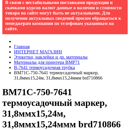
В связи с нестабильными поставками продукции и
скачками курсов валют данные о наличии и стоимости
товара на сайте могут быть не актуальными. Для
получения актуальных сведений просим обращаться к
менеджерам компании по телефонам указанным на
сайте.
Главная
ИНТЕРНЕТ МАГАЗИН
Этикетки, наклейки и др. материалы
Материалы для принтера BMP71
B-7641 термоусадочная трубка
BM71C-750-7641 термоусадочный маркер,
31,8ммх15,24м, 31,8ммх15,24ммм brd710866
BM71C-750-7641
термоусадочный маркер,
31,8ммх15,24м,
31,8ммх15,24ммм brd710866