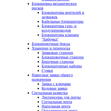
Блокировка механических
рисков
Блокираторы вентилей и
задвижек
Кабельные блокираторы
Блокираторы газо- и
воздухопроводов
Блокираторы клапана
"Бабочка"
Блокировочные боксы
Хранение и переноска
Замковые станции
Блокировочные станции
Бирочные станции
Блокираторные наборы
Сумки
Навесные замки общего
назначения
Замки с ключами
Кодовые замки
Сигнальная разметка
Диспенсеры для ленты
Сигнальная лента
Напольная лента
Оградительная лента