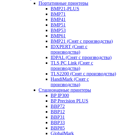
Портативные принтеры
BMP21-PLUS
BMP71
BMP41
BMP51
BMP53
BMP61
BMP21 (Снят с производства)
IDXPERT (Снят с
производства)
IDPAL (Снят с производства)
TLS PC Link (Снят с
производства)
TLS2200 (Снят с производства)
HandiMark (Снят с
производства)
Стационарные принтеры
BP IP300
BP Precision PLUS
BBP72
BBP12
BBP31
BBP33
BBP85
GlobalMark