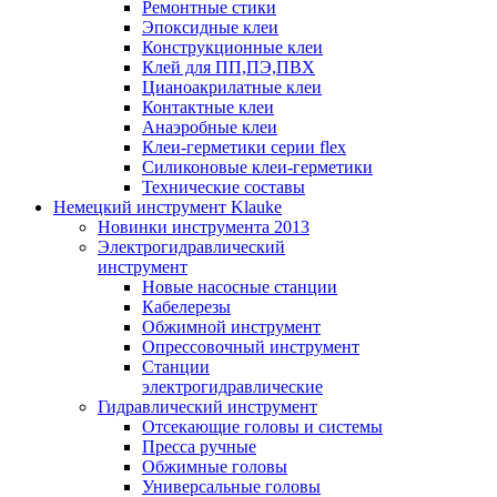
Ремонтные стики
Эпоксидные клеи
Конструкционные клеи
Клей для ПП,ПЭ,ПВХ
Цианоакрилатные клеи
Контактные клеи
Анаэробные клеи
Клеи-герметики серии flex
Силиконовые клеи-герметики
Технические составы
Немецкий инструмент Klauke
Новинки инструмента 2013
Электрогидравлический
инструмент
Новые насосные станции
Кабелерезы
Обжимной инструмент
Опрессовочный инструмент
Станции
электрогидравлические
Гидравлический инструмент
Отсекающие головы и системы
Пресса ручные
Обжимные головы
Универсальные головы