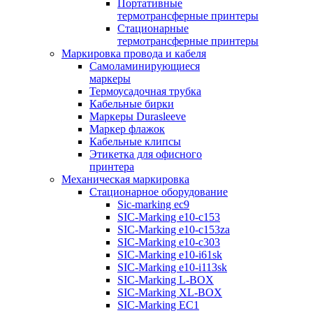
Портативные
термотрансферные принтеры
Стационарные
термотрансферные принтеры
Маркировка провода и кабеля
Самоламинирующиеся
маркеры
Термоусадочная трубка
Кабельные бирки
Маркеры Durasleeve
Маркер флажок
Кабельные клипсы
Этикетка для офисного
принтера
Механическая маркировка
Стационарное оборудование
Sic-marking ec9
SIC-Marking e10-c153
SIC-Marking e10-c153za
SIC-Marking e10-c303
SIC-Marking e10-i61sk
SIC-Marking e10-i113sk
SIC-Marking L-BOX
SIC-Marking XL-BOX
SIC-Marking EC1