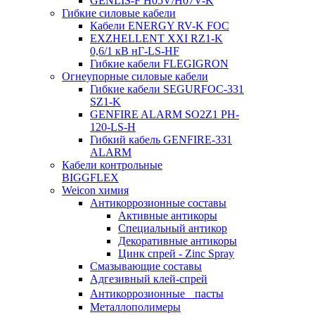
GENLIS-F Н05V/H07V-K
Гибкие силовые кабели
Кабели ENERGY RV-K FOC
EXZHELLENT XXI RZ1-K
0,6/1 кВ нГ-LS-HF
Гибкие кабели FLEGIGRON
Огнеупорные силовые кабели
Гибкие кабели SEGURFOC-331
SZ1-K
GENFIRE ALARM SO2Z1 PH-
120-LS-H
Гибкий кабель GENFIRE-331
ALARM
Кабели контрольные
BIGGFLEX
Weicon химия
Антикоррозионные составы
Активные антикоры
Специальный антикор
Декоративные антикоры
Цинк спрей - Zinc Spray
Смазывающие составы
Адгезивный клей-спрей
Антикоррозионные пасты
Металлополимеры