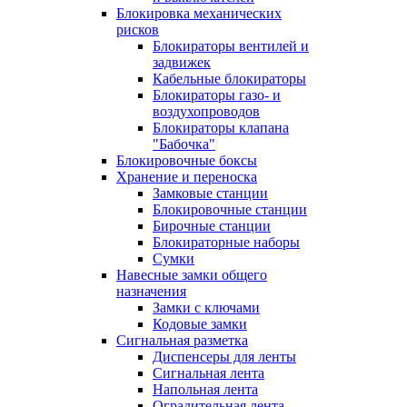
Блокировка механических
рисков
Блокираторы вентилей и
задвижек
Кабельные блокираторы
Блокираторы газо- и
воздухопроводов
Блокираторы клапана
"Бабочка"
Блокировочные боксы
Хранение и переноска
Замковые станции
Блокировочные станции
Бирочные станции
Блокираторные наборы
Сумки
Навесные замки общего
назначения
Замки с ключами
Кодовые замки
Сигнальная разметка
Диспенсеры для ленты
Сигнальная лента
Напольная лента
Оградительная лента