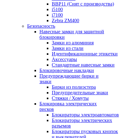
BBP11 (Снят с производства)
i5100
i7100
Zebra ZM400
Безопасность
Навесные замки для защитной
блокировки
Замки из алюминия
Замки из стали
Идентификационные этикетки
Аксессуары
Стандартные навесные замки
Блокировочные накладки
Предупреждающие бирки и
знаки
Бирки из полиэстера
Предупредительные знаки
Стяжки / Хомуты
Блокировка электрических
рисков
Блокираторы электроавтоматов
Блокираторы электрических
разъемов
Блокираторы пусковых кнопок
и выключателей