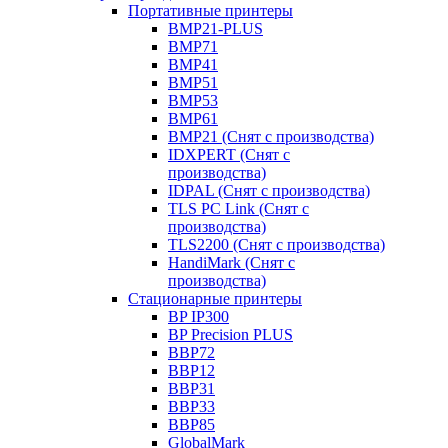
Портативные принтеры
BMP21-PLUS
BMP71
BMP41
BMP51
BMP53
BMP61
BMP21 (Снят с производства)
IDXPERT (Снят с
производства)
IDPAL (Снят с производства)
TLS PC Link (Снят с
производства)
TLS2200 (Снят с производства)
HandiMark (Снят с
производства)
Стационарные принтеры
BP IP300
BP Precision PLUS
BBP72
BBP12
BBP31
BBP33
BBP85
GlobalMark