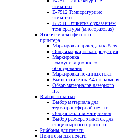
B-7511 Температурные
этикетки
B-7512 Температурные
этикетки
B-7518 Этикетка с указанием
температуры (многоразовая)
Этикетки для офисного
принтера
Маркировка провода и кабеля
Общая маркировка продукции
Маркировка
коммуникационного
оборудования
Маркировка печатных плат
Выбор этикеток А4 по размеру
Обзор материалов лазерного
пр.
Выбор этикетки
Выбор материала для
термотрансферной печати
Общая таблица материалов
Выбор размера этикеток для
стационарного принтера
Риббоны для печати
Принтеры для печати