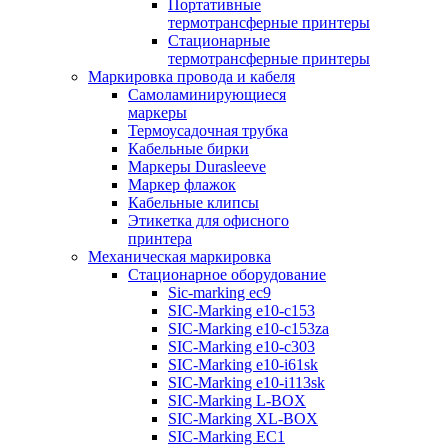
Портативные
термотрансферные принтеры
Стационарные
термотрансферные принтеры
Маркировка провода и кабеля
Самоламинирующиеся
маркеры
Термоусадочная трубка
Кабельные бирки
Маркеры Durasleeve
Маркер флажок
Кабельные клипсы
Этикетка для офисного
принтера
Механическая маркировка
Стационарное оборудование
Sic-marking ec9
SIC-Marking e10-c153
SIC-Marking e10-c153za
SIC-Marking e10-c303
SIC-Marking e10-i61sk
SIC-Marking e10-i113sk
SIC-Marking L-BOX
SIC-Marking XL-BOX
SIC-Marking EC1