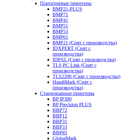
Портативные принтеры
BMP21-PLUS
BMP71
BMP41
BMP51
BMP53
BMP61
BMP21 (Снят с производства)
IDXPERT (Снят с
производства)
IDPAL (Снят с производства)
TLS PC Link (Снят с
производства)
TLS2200 (Снят с производства)
HandiMark (Снят с
производства)
Стационарные принтеры
BP IP300
BP Precision PLUS
BBP72
BBP12
BBP31
BBP33
BBP85
GlobalMark