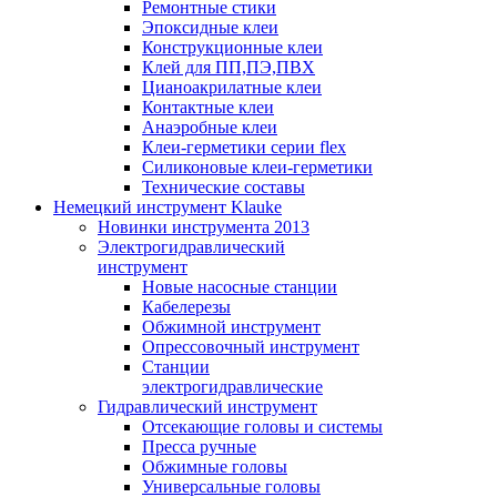
Ремонтные стики
Эпоксидные клеи
Конструкционные клеи
Клей для ПП,ПЭ,ПВХ
Цианоакрилатные клеи
Контактные клеи
Анаэробные клеи
Клеи-герметики серии flex
Силиконовые клеи-герметики
Технические составы
Немецкий инструмент Klauke
Новинки инструмента 2013
Электрогидравлический
инструмент
Новые насосные станции
Кабелерезы
Обжимной инструмент
Опрессовочный инструмент
Станции
электрогидравлические
Гидравлический инструмент
Отсекающие головы и системы
Пресса ручные
Обжимные головы
Универсальные головы