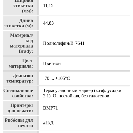
Ширина
этикетки
11,15
(мм):
Длина
44,83
этикетки (м):
Материал/
код
Полиолефин/В-7641
материала
Brady:
Цвет
Цветной
материала:
Диапазон
-70 ... +105°С
температур:
Специальные
Термоусадочный маркер (коэф. усадки
свойства:
2:1). Огнестойкая, без галогенов.
Принтеры
BMP71
для печати:
Риббоны для
#Н/Д
печати