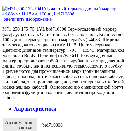
Увеличить изображение
M71-250-175-7641YL brd710808 Термоусадочный маркер
(коэф. усадки 2:1). Огнестойкая, без галогенов.; Количество:
100; Длина термоусадочного маркера (мм): 44,83; Ширина
термоусадочного маркера (мм): 11,15; Цвет материала:
Цветной; Диапазон температур: -70 ... +105°С; Материал/код
материала Brady: Полиолефин/В-7641 Термоусадочный
маркер представляют собой как вырубленные определенной
длины трубки, так и непрерывную термоусадочную трубку.
Применяются для промышленной маркировкии защиты
кабеля, провода, оптического кабеля, сети, силовых кабелей,
жил кабеля, электропроводов, жгутов, контрольных кабелей,
коаксиальных кабелей. Одновременно с маркировкой могут
выполнять функции изоляции соединения провода или
кабеля.
Характеристики
Артикул для
brd710808
заказа: