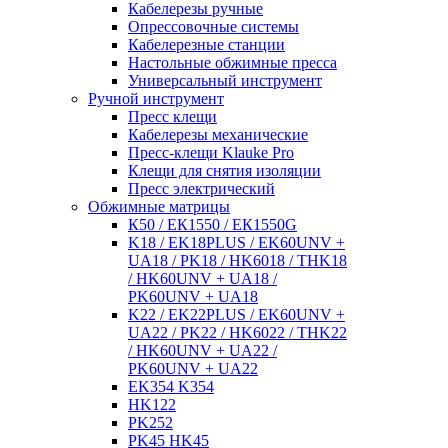
Кабелерезы ручные
Опрессовочные системы
Кабелерезные станции
Настольные обжимные пресса
Универсальный инструмент
Ручной инструмент
Пресс клещи
Кабелерезы механические
Пресс-клещи Klauke Pro
Клещи для снятия изоляции
Пресс электрический
Обжимные матрицы
К50 / ЕК1550 / ЕК1550G
K18 / EK18PLUS / EK60UNV +
UA18 / PK18 / HK6018 / THK18
/ HK60UNV + UA18 /
PK60UNV + UA18
K22 / EK22PLUS / EK60UNV +
UA22 / PK22 / HK6022 / THK22
/ HK60UNV + UA22 /
PK60UNV + UA22
EK354 K354
HK122
PK252
PK45 HK45