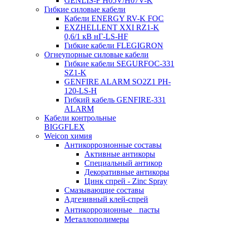
GENLIS-F Н05V/H07V-K
Гибкие силовые кабели
Кабели ENERGY RV-K FOC
EXZHELLENT XXI RZ1-K
0,6/1 кВ нГ-LS-HF
Гибкие кабели FLEGIGRON
Огнеупорные силовые кабели
Гибкие кабели SEGURFOC-331
SZ1-K
GENFIRE ALARM SO2Z1 PH-
120-LS-H
Гибкий кабель GENFIRE-331
ALARM
Кабели контрольные
BIGGFLEX
Weicon химия
Антикоррозионные составы
Активные антикоры
Специальный антикор
Декоративные антикоры
Цинк спрей - Zinc Spray
Смазывающие составы
Адгезивный клей-спрей
Антикоррозионные пасты
Металлополимеры