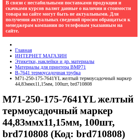
В связи с нестабильными поставками продукции и
скачками курсов валют данные о наличии и стоимости
товара на сайте могут быть не актуальными. Для
получения актуальных сведений просим обращаться к
менеджерам компании по телефонам указанным на
сайте.
Главная
ИНТЕРНЕТ МАГАЗИН
Этикетки, наклейки и др. материалы
Материалы для принтера BMP71
B-7641 термоусадочная трубка
M71-250-175-7641YL желтый термоусадочный маркер
44,83ммх11,15мм, 100шт, brd710808
M71-250-175-7641YL желтый
термоусадочный маркер
44,83ммх11,15мм, 100шт,
brd710808
(Код:
brd710808
)