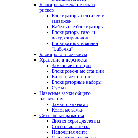
Блокировка механических
рисков
Блокираторы вентилей и
задвижек
Кабельные блокираторы
Блокираторы газо- и
воздухопроводов
Блокираторы клапана
"Бабочка"
Блокировочные боксы
Хранение и переноска
Замковые станции
Блокировочные станции
Бирочные станции
Блокираторные наборы
Сумки
Навесные замки общего
назначения
Замки с ключами
Кодовые замки
Сигнальная разметка
Диспенсеры для ленты
Сигнальная лента
Напольная лента
Оградительная лента