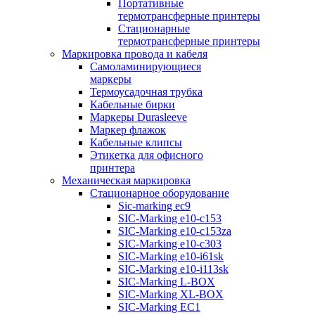
Портативные
термотрансферные принтеры
Стационарные
термотрансферные принтеры
Маркировка провода и кабеля
Самоламинирующиеся
маркеры
Термоусадочная трубка
Кабельные бирки
Маркеры Durasleeve
Маркер флажок
Кабельные клипсы
Этикетка для офисного
принтера
Механическая маркировка
Стационарное оборудование
Sic-marking ec9
SIC-Marking e10-c153
SIC-Marking e10-c153za
SIC-Marking e10-c303
SIC-Marking e10-i61sk
SIC-Marking e10-i113sk
SIC-Marking L-BOX
SIC-Marking XL-BOX
SIC-Marking EC1