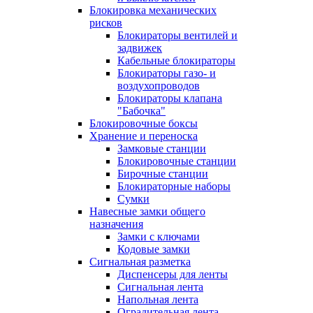
Блокировка механических
рисков
Блокираторы вентилей и
задвижек
Кабельные блокираторы
Блокираторы газо- и
воздухопроводов
Блокираторы клапана
"Бабочка"
Блокировочные боксы
Хранение и переноска
Замковые станции
Блокировочные станции
Бирочные станции
Блокираторные наборы
Сумки
Навесные замки общего
назначения
Замки с ключами
Кодовые замки
Сигнальная разметка
Диспенсеры для ленты
Сигнальная лента
Напольная лента
Оградительная лента