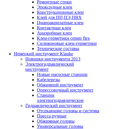
Ремонтные стики
Эпоксидные клеи
Конструкционные клеи
Клей для ПП,ПЭ,ПВХ
Цианоакрилатные клеи
Контактные клеи
Анаэробные клеи
Клеи-герметики серии flex
Силиконовые клеи-герметики
Технические составы
Немецкий инструмент Klauke
Новинки инструмента 2013
Электрогидравлический
инструмент
Новые насосные станции
Кабелерезы
Обжимной инструмент
Опрессовочный инструмент
Станции
электрогидравлические
Гидравлический инструмент
Отсекающие головы и системы
Пресса ручные
Обжимные головы
Универсальные головы