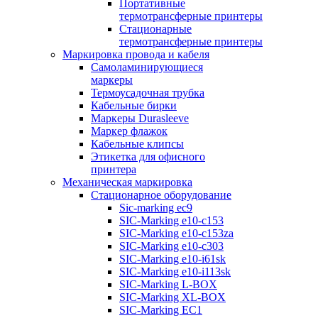
Портативные
термотрансферные принтеры
Стационарные
термотрансферные принтеры
Маркировка провода и кабеля
Самоламинирующиеся
маркеры
Термоусадочная трубка
Кабельные бирки
Маркеры Durasleeve
Маркер флажок
Кабельные клипсы
Этикетка для офисного
принтера
Механическая маркировка
Стационарное оборудование
Sic-marking ec9
SIC-Marking e10-c153
SIC-Marking e10-c153za
SIC-Marking e10-c303
SIC-Marking e10-i61sk
SIC-Marking e10-i113sk
SIC-Marking L-BOX
SIC-Marking XL-BOX
SIC-Marking EC1