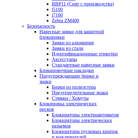
BBP11 (Снят с производства)
i5100
i7100
Zebra ZM400
Безопасность
Навесные замки для защитной
блокировки
Замки из алюминия
Замки из стали
Идентификационные этикетки
Аксессуары
Стандартные навесные замки
Блокировочные накладки
Предупреждающие бирки и
знаки
Бирки из полиэстера
Предупредительные знаки
Стяжки / Хомуты
Блокировка электрических
рисков
Блокираторы электроавтоматов
Блокираторы электрических
разъемов
Блокираторы пусковых кнопок
и выключателей