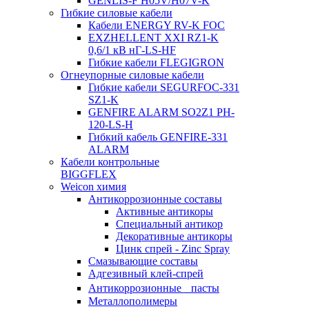
GENLIS-F Н05V/H07V-K
Гибкие силовые кабели
Кабели ENERGY RV-K FOC
EXZHELLENT XXI RZ1-K
0,6/1 кВ нГ-LS-HF
Гибкие кабели FLEGIGRON
Огнеупорные силовые кабели
Гибкие кабели SEGURFOC-331
SZ1-K
GENFIRE ALARM SO2Z1 PH-
120-LS-H
Гибкий кабель GENFIRE-331
ALARM
Кабели контрольные
BIGGFLEX
Weicon химия
Антикоррозионные составы
Активные антикоры
Специальный антикор
Декоративные антикоры
Цинк спрей - Zinc Spray
Смазывающие составы
Адгезивный клей-спрей
Антикоррозионные пасты
Металлополимеры