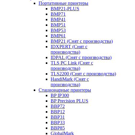
Портативные принтеры
BMP21-PLUS
BMP71
BMP41
BMP51
BMP53
BMP61
BMP21 (Снят с производства)
IDXPERT (Снят с
производства)
IDPAL (Снят с производства)
TLS PC Link (Снят с
производства)
TLS2200 (Снят с производства)
HandiMark (Снят с
производства)
Стационарные принтеры
BP IP300
BP Precision PLUS
BBP72
BBP12
BBP31
BBP33
BBP85
GlobalMark