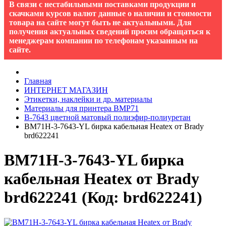
В связи с нестабильными поставками продукции и
скачками курсов валют данные о наличии и стоимости
товара на сайте могут быть не актуальными. Для
получения актуальных сведений просим обращаться к
менеджерам компании по телефонам указанным на
сайте.
Главная
ИНТЕРНЕТ МАГАЗИН
Этикетки, наклейки и др. материалы
Материалы для принтера BMP71
B-7643 цветной матовый полиэфир-полиуретан
BM71H-3-7643-YL бирка кабельная Heatex от Brady
brd622241
BM71H-3-7643-YL бирка
кабельная Heatex от Brady
brd622241
(Код:
brd622241
)