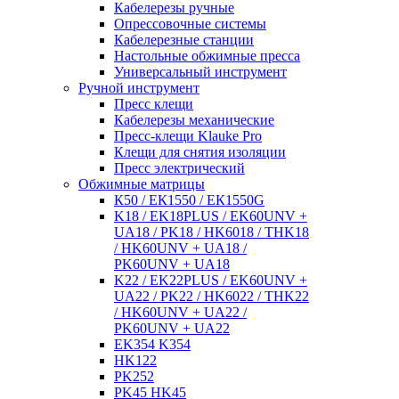
Кабелерезы ручные
Опрессовочные системы
Кабелерезные станции
Настольные обжимные пресса
Универсальный инструмент
Ручной инструмент
Пресс клещи
Кабелерезы механические
Пресс-клещи Klauke Pro
Клещи для снятия изоляции
Пресс электрический
Обжимные матрицы
К50 / ЕК1550 / ЕК1550G
K18 / EK18PLUS / EK60UNV +
UA18 / PK18 / HK6018 / THK18
/ HK60UNV + UA18 /
PK60UNV + UA18
K22 / EK22PLUS / EK60UNV +
UA22 / PK22 / HK6022 / THK22
/ HK60UNV + UA22 /
PK60UNV + UA22
EK354 K354
HK122
PK252
PK45 HK45