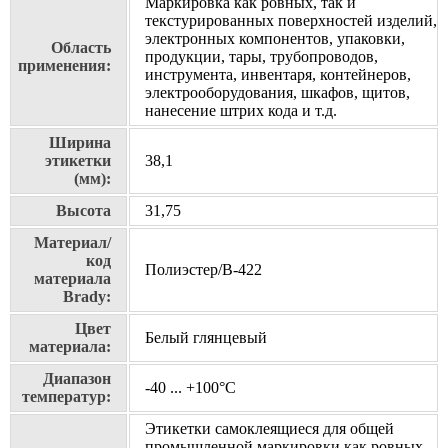
Маркировка как ровных, так и
текстурированных поверхностей изделий,
электронных компонентов, упаковки,
Область
продукции, тары, трубопроводов,
применения:
инструмента, инвентаря, контейнеров,
электрооборудования, шкафов, щитов,
нанесение штрих кода и т.д.
Ширина
этикетки
38,1
(мм):
Высота
31,75
Материал/
код
Полиэстер/В-422
материала
Brady:
Цвет
Белый глянцевый
материала:
Диапазон
-40 ... +100°С
температур:
Этикетки самоклеящиеся для общей
промышленной маркировки как ровных,