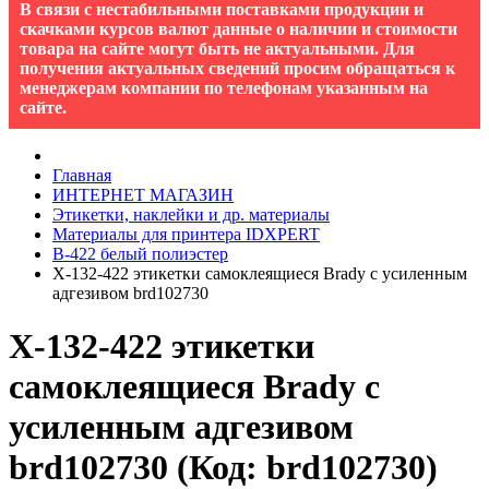
В связи с нестабильными поставками продукции и
скачками курсов валют данные о наличии и стоимости
товара на сайте могут быть не актуальными. Для
получения актуальных сведений просим обращаться к
менеджерам компании по телефонам указанным на
сайте.
Главная
ИНТЕРНЕТ МАГАЗИН
Этикетки, наклейки и др. материалы
Материалы для принтера IDXPERT
B-422 белый полиэстер
X-132-422 этикетки самоклеящиеся Brady с усиленным
адгезивом brd102730
X-132-422 этикетки
самоклеящиеся Brady с
усиленным адгезивом
brd102730
(Код:
brd102730
)