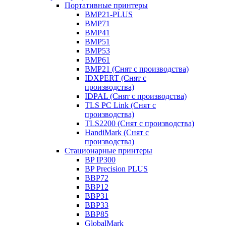
Портативные принтеры
BMP21-PLUS
BMP71
BMP41
BMP51
BMP53
BMP61
BMP21 (Снят с производства)
IDXPERT (Снят с
производства)
IDPAL (Снят с производства)
TLS PC Link (Снят с
производства)
TLS2200 (Снят с производства)
HandiMark (Снят с
производства)
Стационарные принтеры
BP IP300
BP Precision PLUS
BBP72
BBP12
BBP31
BBP33
BBP85
GlobalMark