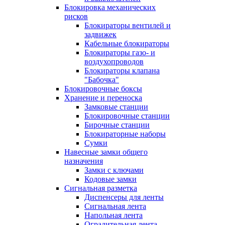
Блокировка механических
рисков
Блокираторы вентилей и
задвижек
Кабельные блокираторы
Блокираторы газо- и
воздухопроводов
Блокираторы клапана
"Бабочка"
Блокировочные боксы
Хранение и переноска
Замковые станции
Блокировочные станции
Бирочные станции
Блокираторные наборы
Сумки
Навесные замки общего
назначения
Замки с ключами
Кодовые замки
Сигнальная разметка
Диспенсеры для ленты
Сигнальная лента
Напольная лента
Оградительная лента