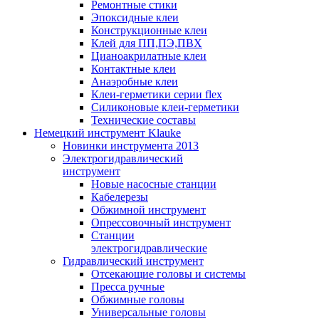
Ремонтные стики
Эпоксидные клеи
Конструкционные клеи
Клей для ПП,ПЭ,ПВХ
Цианоакрилатные клеи
Контактные клеи
Анаэробные клеи
Клеи-герметики серии flex
Силиконовые клеи-герметики
Технические составы
Немецкий инструмент Klauke
Новинки инструмента 2013
Электрогидравлический
инструмент
Новые насосные станции
Кабелерезы
Обжимной инструмент
Опрессовочный инструмент
Станции
электрогидравлические
Гидравлический инструмент
Отсекающие головы и системы
Пресса ручные
Обжимные головы
Универсальные головы