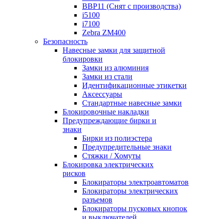
BBP11 (Снят с производства)
i5100
i7100
Zebra ZM400
Безопасность
Навесные замки для защитной
блокировки
Замки из алюминия
Замки из стали
Идентификационные этикетки
Аксессуары
Стандартные навесные замки
Блокировочные накладки
Предупреждающие бирки и
знаки
Бирки из полиэстера
Предупредительные знаки
Стяжки / Хомуты
Блокировка электрических
рисков
Блокираторы электроавтоматов
Блокираторы электрических
разъемов
Блокираторы пусковых кнопок
и выключателей