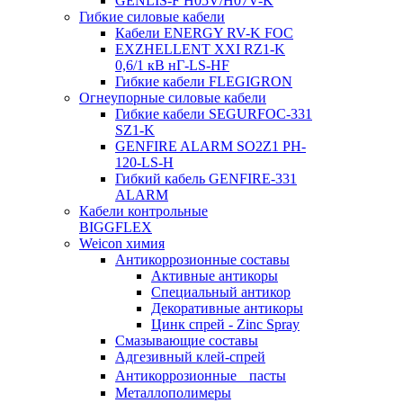
GENLIS-F Н05V/H07V-K
Гибкие силовые кабели
Кабели ENERGY RV-K FOC
EXZHELLENT XXI RZ1-K
0,6/1 кВ нГ-LS-HF
Гибкие кабели FLEGIGRON
Огнеупорные силовые кабели
Гибкие кабели SEGURFOC-331
SZ1-K
GENFIRE ALARM SO2Z1 PH-
120-LS-H
Гибкий кабель GENFIRE-331
ALARM
Кабели контрольные
BIGGFLEX
Weicon химия
Антикоррозионные составы
Активные антикоры
Специальный антикор
Декоративные антикоры
Цинк спрей - Zinc Spray
Смазывающие составы
Адгезивный клей-спрей
Антикоррозионные пасты
Металлополимеры