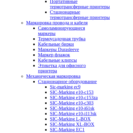
Портативные
термотрансферные принтеры
Стационарные
термотрансферные принтеры
Маркировка провода и кабеля
Самоламинирующиеся
маркеры
Термоусадочная трубка
Кабельные бирки
Маркеры Durasleeve
Маркер флажок
Кабельные клипсы
Этикетка для офисного
принтера
Механическая маркировка
Стационарное оборудование
Sic-marking ec9
SIC-Marking e10-c153
SIC-Marking e10-c153za
SIC-Marking e10-c303
SIC-Marking e10-i61sk
SIC-Marking e10-i113sk
SIC-Marking L-BOX
SIC-Marking XL-BOX
SIC-Marking EC1