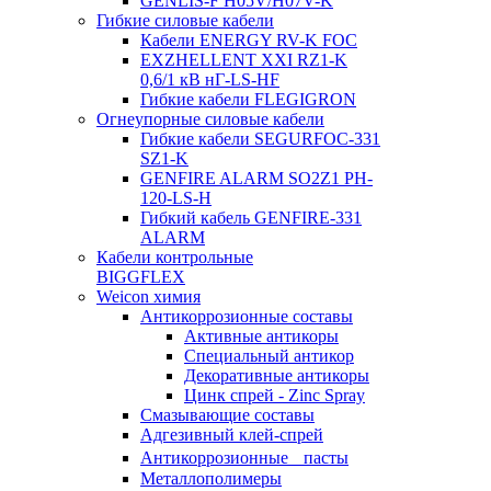
GENLIS-F Н05V/H07V-K
Гибкие силовые кабели
Кабели ENERGY RV-K FOC
EXZHELLENT XXI RZ1-K
0,6/1 кВ нГ-LS-HF
Гибкие кабели FLEGIGRON
Огнеупорные силовые кабели
Гибкие кабели SEGURFOC-331
SZ1-K
GENFIRE ALARM SO2Z1 PH-
120-LS-H
Гибкий кабель GENFIRE-331
ALARM
Кабели контрольные
BIGGFLEX
Weicon химия
Антикоррозионные составы
Активные антикоры
Специальный антикор
Декоративные антикоры
Цинк спрей - Zinc Spray
Смазывающие составы
Адгезивный клей-спрей
Антикоррозионные пасты
Металлополимеры