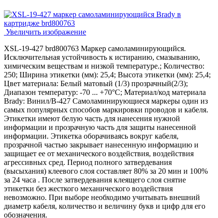
Увеличить изображение
XSL-19-427 brd800763 Маркер самоламинирующийся.
Исключительная устойчивость к истиранию, смазыванию,
химическим веществам и низкой температуре.; Количество:
250; Ширина этикетки (мм): 25,4; Высота этикетки (мм): 25,4;
Цвет материала: Белый матовый (1/3) прозрачный(2/3);
Диапазон температур: -70 ... +70°С; Материал/код материала
Brady: Винил/В-427 Самоламинирующиеся маркеры один из
самых популярных способов маркировки проводов и кабеля.
Этикетки имеют белую часть для нанесения нужной
информации и прозрачную часть для защиты нанесенной
информации. Этикетка оборачиваясь вокруг кабеля,
прозрачной частью закрывает нанесенную информацию и
защищает ее от механического воздействия, воздействия
агрессивных сред. Период полного затвердевания
(высыхания) клеевого слоя составляет 80% за 20 мин и 100%
за 24 часа . После затвердевания клеящего слоя снятие
этикетки без жесткого механического воздействия
невозможно. При выборе необходимо учитывать внешний
диаметр кабеля, количество и величину букв и цифр для его
обозначения.