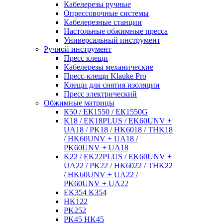
Кабелерезы ручные
Опрессовочные системы
Кабелерезные станции
Настольные обжимные пресса
Универсальный инструмент
Ручной инструмент
Пресс клещи
Кабелерезы механические
Пресс-клещи Klauke Pro
Клещи для снятия изоляции
Пресс электрический
Обжимные матрицы
К50 / ЕК1550 / ЕК1550G
K18 / EK18PLUS / EK60UNV +
UA18 / PK18 / HK6018 / THK18
/ HK60UNV + UA18 /
PK60UNV + UA18
K22 / EK22PLUS / EK60UNV +
UA22 / PK22 / HK6022 / THK22
/ HK60UNV + UA22 /
PK60UNV + UA22
EK354 K354
HK122
PK252
PK45 HK45