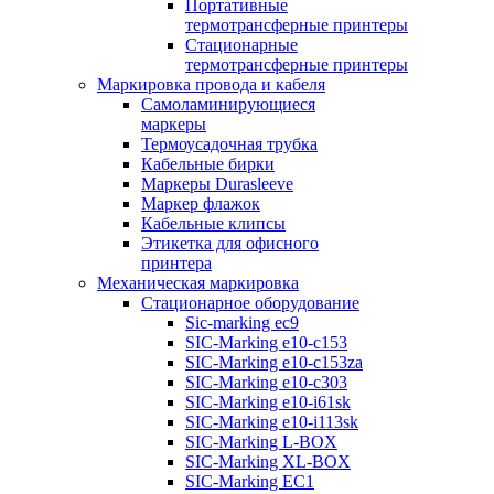
Портативные
термотрансферные принтеры
Стационарные
термотрансферные принтеры
Маркировка провода и кабеля
Самоламинирующиеся
маркеры
Термоусадочная трубка
Кабельные бирки
Маркеры Durasleeve
Маркер флажок
Кабельные клипсы
Этикетка для офисного
принтера
Механическая маркировка
Стационарное оборудование
Sic-marking ec9
SIC-Marking e10-c153
SIC-Marking e10-c153za
SIC-Marking e10-c303
SIC-Marking e10-i61sk
SIC-Marking e10-i113sk
SIC-Marking L-BOX
SIC-Marking XL-BOX
SIC-Marking EC1