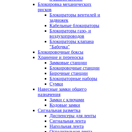
Блокировка механических
рисков
Блокираторы вентилей и
задвижек
Кабельные блокираторы
Блокираторы газо- и
воздухопроводов
Блокираторы клапана
"Бабочка"
Блокировочные боксы
Хранение и переноска
Замковые станции
Блокировочные станции
Бирочные станции
Блокираторные наборы
Сумки
Навесные замки общего
назначения
Замки с ключами
Кодовые замки
Сигнальная разметка
Диспенсеры для ленты
Сигнальная лента
Напольная лента
Оградительная лента