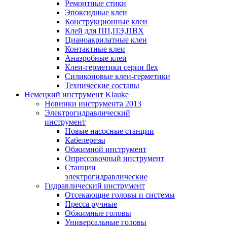
Ремонтные стики
Эпоксидные клеи
Конструкционные клеи
Клей для ПП,ПЭ,ПВХ
Цианоакрилатные клеи
Контактные клеи
Анаэробные клеи
Клеи-герметики серии flex
Силиконовые клеи-герметики
Технические составы
Немецкий инструмент Klauke
Новинки инструмента 2013
Электрогидравлический
инструмент
Новые насосные станции
Кабелерезы
Обжимной инструмент
Опрессовочный инструмент
Станции
электрогидравлические
Гидравлический инструмент
Отсекающие головы и системы
Пресса ручные
Обжимные головы
Универсальные головы