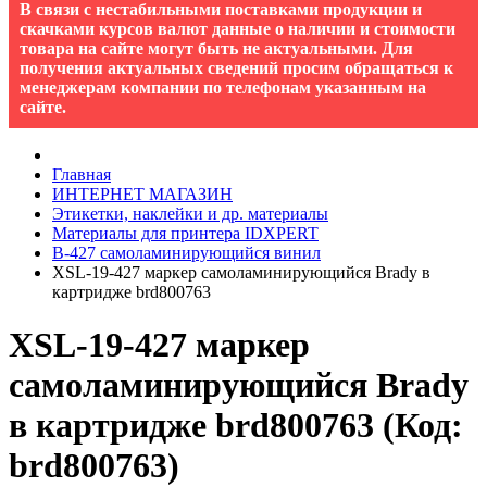
В связи с нестабильными поставками продукции и
скачками курсов валют данные о наличии и стоимости
товара на сайте могут быть не актуальными. Для
получения актуальных сведений просим обращаться к
менеджерам компании по телефонам указанным на
сайте.
Главная
ИНТЕРНЕТ МАГАЗИН
Этикетки, наклейки и др. материалы
Материалы для принтера IDXPERT
B-427 cамоламинирующийся винил
XSL-19-427 маркер самоламинирующийся Brady в
картридже brd800763
XSL-19-427 маркер
самоламинирующийся Brady
в картридже brd800763
(Код:
brd800763
)