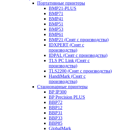
Портативные принтеры
BMP21-PLUS
BMP71
BMP41
BMP51
BMP53
BMP61
BMP21 (Снят с производства)
IDXPERT (Снят с
производства)
IDPAL (Снят с производства)
TLS PC Link (Снят с
производства)
TLS2200 (Снят с производства)
HandiMark (Снят с
производства)
Стационарные принтеры
BP IP300
BP Precision PLUS
BBP72
BBP12
BBP31
BBP33
BBP85
GlobalMark