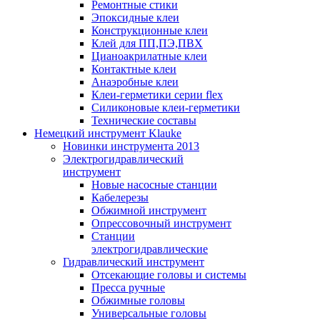
Ремонтные стики
Эпоксидные клеи
Конструкционные клеи
Клей для ПП,ПЭ,ПВХ
Цианоакрилатные клеи
Контактные клеи
Анаэробные клеи
Клеи-герметики серии flex
Силиконовые клеи-герметики
Технические составы
Немецкий инструмент Klauke
Новинки инструмента 2013
Электрогидравлический
инструмент
Новые насосные станции
Кабелерезы
Обжимной инструмент
Опрессовочный инструмент
Станции
электрогидравлические
Гидравлический инструмент
Отсекающие головы и системы
Пресса ручные
Обжимные головы
Универсальные головы