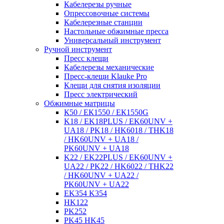
Кабелерезы ручные
Опрессовочные системы
Кабелерезные станции
Настольные обжимные пресса
Универсальный инструмент
Ручной инструмент
Пресс клещи
Кабелерезы механические
Пресс-клещи Klauke Pro
Клещи для снятия изоляции
Пресс электрический
Обжимные матрицы
К50 / ЕК1550 / ЕК1550G
K18 / EK18PLUS / EK60UNV +
UA18 / PK18 / HK6018 / THK18
/ HK60UNV + UA18 /
PK60UNV + UA18
K22 / EK22PLUS / EK60UNV +
UA22 / PK22 / HK6022 / THK22
/ HK60UNV + UA22 /
PK60UNV + UA22
EK354 K354
HK122
PK252
PK45 HK45