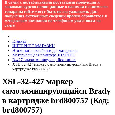
В связи с нестабильными поставками продукции и
скачками курсов валют данные о наличии и стоимости
товара на сайте могут быть не актуальными. Для
получения актуальных сведений просим обращаться к
менеджерам компании по телефонам указанным на
сайте.
Главная
ИНТЕРНЕТ МАГАЗИН
Этикетки, наклейки и др. материалы
Материалы для принтера IDXPERT
B-427 cамоламинирующийся винил
XSL-32-427 маркер самоламинирующийся Brady в
картридже brd800757
XSL-32-427 маркер
самоламинирующийся Brady
в картридже brd800757
(Код:
brd800757
)