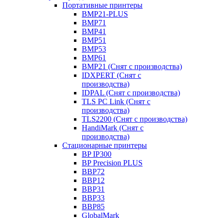
Портативные принтеры
BMP21-PLUS
BMP71
BMP41
BMP51
BMP53
BMP61
BMP21 (Снят с производства)
IDXPERT (Снят с
производства)
IDPAL (Снят с производства)
TLS PC Link (Снят с
производства)
TLS2200 (Снят с производства)
HandiMark (Снят с
производства)
Стационарные принтеры
BP IP300
BP Precision PLUS
BBP72
BBP12
BBP31
BBP33
BBP85
GlobalMark