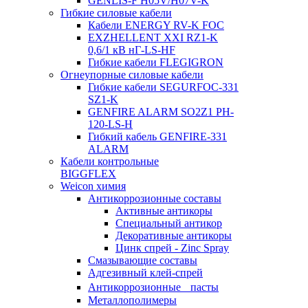
GENLIS-F Н05V/H07V-K
Гибкие силовые кабели
Кабели ENERGY RV-K FOC
EXZHELLENT XXI RZ1-K
0,6/1 кВ нГ-LS-HF
Гибкие кабели FLEGIGRON
Огнеупорные силовые кабели
Гибкие кабели SEGURFOC-331
SZ1-K
GENFIRE ALARM SO2Z1 PH-
120-LS-H
Гибкий кабель GENFIRE-331
ALARM
Кабели контрольные
BIGGFLEX
Weicon химия
Антикоррозионные составы
Активные антикоры
Специальный антикор
Декоративные антикоры
Цинк спрей - Zinc Spray
Смазывающие составы
Адгезивный клей-спрей
Антикоррозионные пасты
Металлополимеры