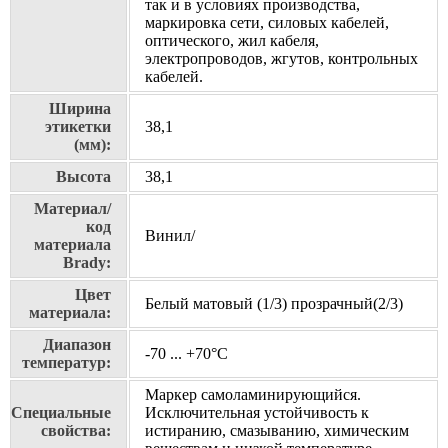
так и в условиях производства,
маркировка сети, силовых кабелей,
оптического, жил кабеля,
электропроводов, жгутов, контрольных
кабелей.
Ширина
этикетки
38,1
(мм):
Высота
38,1
Материал/
код
Винил/
материала
Brady:
Цвет
Белый матовый (1/3) прозрачный(2/3)
материала:
Диапазон
-70 ... +70°С
температур:
Маркер самоламинирующийся.
Специальные
Исключительная устойчивость к
свойства:
истиранию, смазыванию, химическим