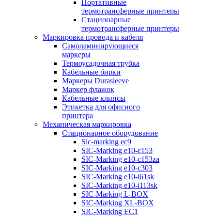
Портативные
термотрансферные принтеры
Стационарные
термотрансферные принтеры
Маркировка провода и кабеля
Самоламинирующиеся
маркеры
Термоусадочная трубка
Кабельные бирки
Маркеры Durasleeve
Маркер флажок
Кабельные клипсы
Этикетка для офисного
принтера
Механическая маркировка
Стационарное оборудование
Sic-marking ec9
SIC-Marking e10-c153
SIC-Marking e10-c153za
SIC-Marking e10-c303
SIC-Marking e10-i61sk
SIC-Marking e10-i113sk
SIC-Marking L-BOX
SIC-Marking XL-BOX
SIC-Marking EC1