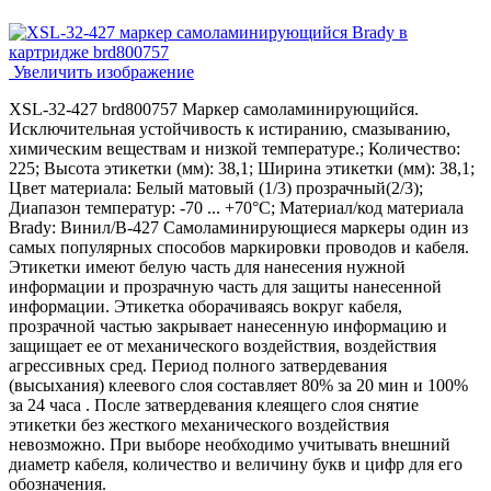
Увеличить изображение
XSL-32-427 brd800757 Маркер самоламинирующийся.
Исключительная устойчивость к истиранию, смазыванию,
химическим веществам и низкой температуре.; Количество:
225; Высота этикетки (мм): 38,1; Ширина этикетки (мм): 38,1;
Цвет материала: Белый матовый (1/3) прозрачный(2/3);
Диапазон температур: -70 ... +70°С; Материал/код материала
Brady: Винил/В-427 Самоламинирующиеся маркеры один из
самых популярных способов маркировки проводов и кабеля.
Этикетки имеют белую часть для нанесения нужной
информации и прозрачную часть для защиты нанесенной
информации. Этикетка оборачиваясь вокруг кабеля,
прозрачной частью закрывает нанесенную информацию и
защищает ее от механического воздействия, воздействия
агрессивных сред. Период полного затвердевания
(высыхания) клеевого слоя составляет 80% за 20 мин и 100%
за 24 часа . После затвердевания клеящего слоя снятие
этикетки без жесткого механического воздействия
невозможно. При выборе необходимо учитывать внешний
диаметр кабеля, количество и величину букв и цифр для его
обозначения.