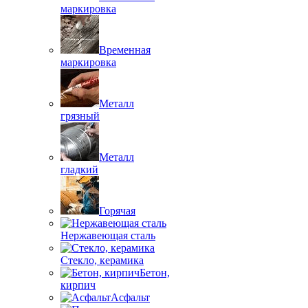
маркировка
Временная
маркировка
Металл
грязный
Металл
гладкий
Горячая
Нержавеющая сталь
Стекло, керамика
Бетон,
кирпич
Асфальт