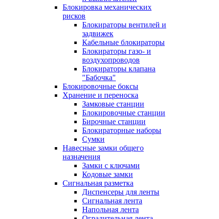
Блокировка механических
рисков
Блокираторы вентилей и
задвижек
Кабельные блокираторы
Блокираторы газо- и
воздухопроводов
Блокираторы клапана
"Бабочка"
Блокировочные боксы
Хранение и переноска
Замковые станции
Блокировочные станции
Бирочные станции
Блокираторные наборы
Сумки
Навесные замки общего
назначения
Замки с ключами
Кодовые замки
Сигнальная разметка
Диспенсеры для ленты
Сигнальная лента
Напольная лента
Оградительная лента