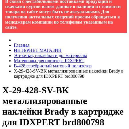
В связи с нестабильными поставками продукции и
скачками курсов валют данные о наличии и стоимости
товара на сайте могут быть не актуальными. Для
получения актуальных сведений просим обращаться к
менеджерам компании по телефонам указанным на
сайте.
Главная
ИНТЕРНЕТ МАГАЗИН
Этикетки, наклейки и др. материалы
Материалы для принтера IDXPERT
B-428 серебристый матовый полиэстер
X-29-428-SV-BK металлизированные наклейки Brady в
картридже для IDXPERT brd800798
X-29-428-SV-BK
металлизированные
наклейки Brady в картридже
для IDXPERT brd800798