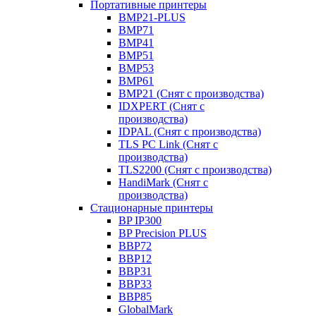
Портативные принтеры
BMP21-PLUS
BMP71
BMP41
BMP51
BMP53
BMP61
BMP21 (Снят с производства)
IDXPERT (Снят с
производства)
IDPAL (Снят с производства)
TLS PC Link (Снят с
производства)
TLS2200 (Снят с производства)
HandiMark (Снят с
производства)
Стационарные принтеры
BP IP300
BP Precision PLUS
BBP72
BBP12
BBP31
BBP33
BBP85
GlobalMark