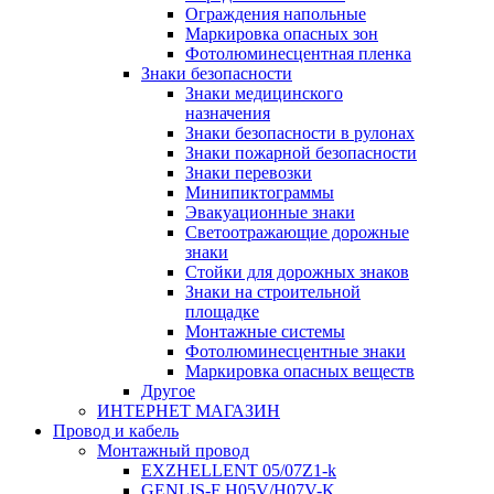
Ограждения напольные
Маркировка опасных зон
Фотолюминесцентная пленка
Знаки безопасности
Знаки медицинского
назначения
Знаки безопасности в рулонах
Знаки пожарной безопасности
Знаки перевозки
Минипиктограммы
Эвакуационные знаки
Светоотражающие дорожные
знаки
Стойки для дорожных знаков
Знаки на строительной
площадке
Монтажные системы
Фотолюминесцентные знаки
Маркировка опасных веществ
Другое
ИНТЕРНЕТ МАГАЗИН
Провод и кабель
Монтажный провод
EXZHELLENT 05/07Z1-k
GENLIS-F Н05V/H07V-K