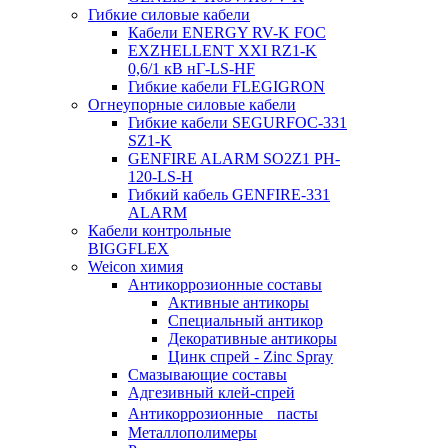
Гибкие силовые кабели
Кабели ENERGY RV-K FOC
EXZHELLENT XXI RZ1-K
0,6/1 кВ нГ-LS-HF
Гибкие кабели FLEGIGRON
Огнеупорные силовые кабели
Гибкие кабели SEGURFOC-331
SZ1-K
GENFIRE ALARM SO2Z1 PH-
120-LS-H
Гибкий кабель GENFIRE-331
ALARM
Кабели контрольные
BIGGFLEX
Weicon химия
Антикоррозионные составы
Активные антикоры
Специальный антикор
Декоративные антикоры
Цинк спрей - Zinc Spray
Смазывающие составы
Адгезивный клей-спрей
Антикоррозионные пасты
Металлополимеры