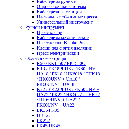
Кабелерезы ручные
Опрессовочные системы
Кабелерезные станции
Настольные обжимные пресса
Универсальный инструмент
Ручной инструмент
Пресс клещи
Кабелерезы механические
Пресс-клещи Klauke Pro
Клещи для снятия изоляции
Пресс электрический
Обжимные матрицы
К50 / ЕК1550 / ЕК1550G
K18 / EK18PLUS / EK60UNV +
UA18 / PK18 / HK6018 / THK18
/ HK60UNV + UA18 /
PK60UNV + UA18
K22 / EK22PLUS / EK60UNV +
UA22 / PK22 / HK6022 / THK22
/ HK60UNV + UA22 /
PK60UNV + UA22
EK354 K354
HK122
PK252
PK45 HK45