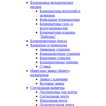
Блокировка механических
рисков
Блокираторы вентилей и
задвижек
Кабельные блокираторы
Блокираторы газо- и
воздухопроводов
Блокираторы клапана
"Бабочка"
Блокировочные боксы
Хранение и переноска
Замковые станции
Блокировочные станции
Бирочные станции
Блокираторные наборы
Сумки
Навесные замки общего
назначения
Замки с ключами
Кодовые замки
Сигнальная разметка
Диспенсеры для ленты
Сигнальная лента
Напольная лента
Оградительная лента