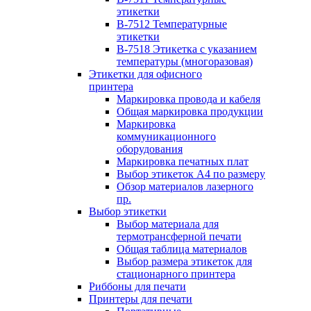
этикетки
B-7512 Температурные
этикетки
B-7518 Этикетка с указанием
температуры (многоразовая)
Этикетки для офисного
принтера
Маркировка провода и кабеля
Общая маркировка продукции
Маркировка
коммуникационного
оборудования
Маркировка печатных плат
Выбор этикеток А4 по размеру
Обзор материалов лазерного
пр.
Выбор этикетки
Выбор материала для
термотрансферной печати
Общая таблица материалов
Выбор размера этикеток для
стационарного принтера
Риббоны для печати
Принтеры для печати