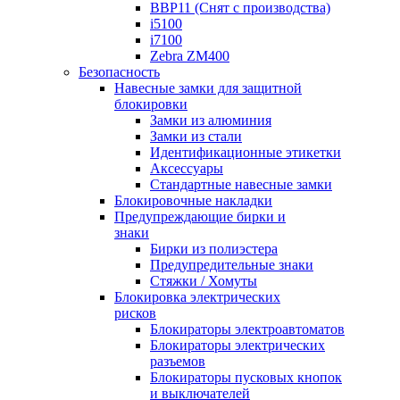
BBP11 (Снят с производства)
i5100
i7100
Zebra ZM400
Безопасность
Навесные замки для защитной
блокировки
Замки из алюминия
Замки из стали
Идентификационные этикетки
Аксессуары
Стандартные навесные замки
Блокировочные накладки
Предупреждающие бирки и
знаки
Бирки из полиэстера
Предупредительные знаки
Стяжки / Хомуты
Блокировка электрических
рисков
Блокираторы электроавтоматов
Блокираторы электрических
разъемов
Блокираторы пусковых кнопок
и выключателей