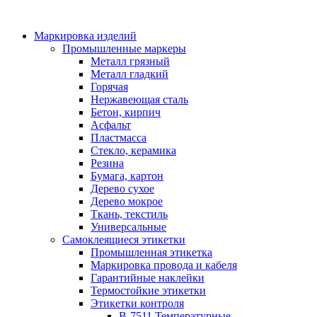
Маркировка изделий
Промышленные маркеры
Металл грязный
Металл гладкий
Горячая
Нержавеющая сталь
Бетон, кирпич
Асфальт
Пластмасса
Стекло, керамика
Резина
Бумага, картон
Дерево сухое
Дерево мокрое
Ткань, текстиль
Универсальные
Самоклеящиеся этикетки
Промышленная этикетка
Маркировка провода и кабеля
Гарантийные наклейки
Термостойкие этикетки
Этикетки контроля
B-7511 Температурные