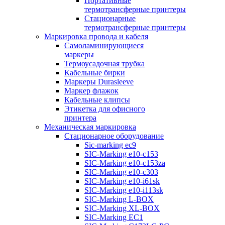
Портативные
термотрансферные принтеры
Стационарные
термотрансферные принтеры
Маркировка провода и кабеля
Самоламинирующиеся
маркеры
Термоусадочная трубка
Кабельные бирки
Маркеры Durasleeve
Маркер флажок
Кабельные клипсы
Этикетка для офисного
принтера
Механическая маркировка
Стационарное оборудование
Sic-marking ec9
SIC-Marking e10-c153
SIC-Marking e10-c153za
SIC-Marking e10-c303
SIC-Marking e10-i61sk
SIC-Marking e10-i113sk
SIC-Marking L-BOX
SIC-Marking XL-BOX
SIC-Marking EC1