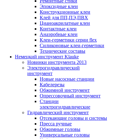
Ремонтные стики
Эпоксидные клеи
Конструкционные клеи
Клей для ПП,ПЭ,ПВХ
Цианоакрилатные клеи
Контактные клеи
Анаэробные клеи
Клеи-герметики серии flex
Силиконовые клеи-герметики
Технические составы
Немецкий инструмент Klauke
Новинки инструмента 2013
Электрогидравлический
инструмент
Новые насосные станции
Кабелерезы
Обжимной инструмент
Опрессовочный инструмент
Станции
электрогидравлические
Гидравлический инструмент
Отсекающие головы и системы
Пресса ручные
Обжимные головы
Универсальные головы