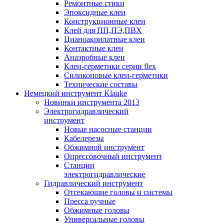
Ремонтные стики
Эпоксидные клеи
Конструкционные клеи
Клей для ПП,ПЭ,ПВХ
Цианоакрилатные клеи
Контактные клеи
Анаэробные клеи
Клеи-герметики серии flex
Силиконовые клеи-герметики
Технические составы
Немецкий инструмент Klauke
Новинки инструмента 2013
Электрогидравлический
инструмент
Новые насосные станции
Кабелерезы
Обжимной инструмент
Опрессовочный инструмент
Станции
электрогидравлические
Гидравлический инструмент
Отсекающие головы и системы
Пресса ручные
Обжимные головы
Универсальные головы