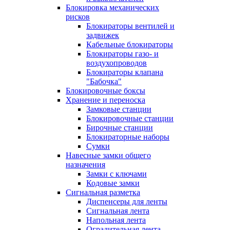
Блокировка механических
рисков
Блокираторы вентилей и
задвижек
Кабельные блокираторы
Блокираторы газо- и
воздухопроводов
Блокираторы клапана
"Бабочка"
Блокировочные боксы
Хранение и переноска
Замковые станции
Блокировочные станции
Бирочные станции
Блокираторные наборы
Сумки
Навесные замки общего
назначения
Замки с ключами
Кодовые замки
Сигнальная разметка
Диспенсеры для ленты
Сигнальная лента
Напольная лента
Оградительная лента