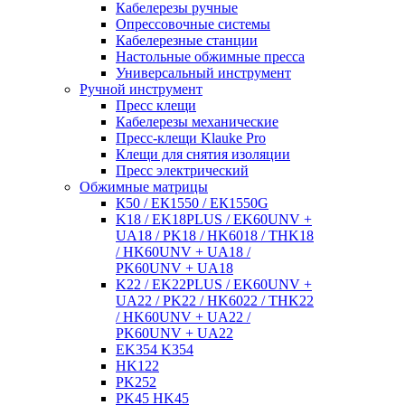
Кабелерезы ручные
Опрессовочные системы
Кабелерезные станции
Настольные обжимные пресса
Универсальный инструмент
Ручной инструмент
Пресс клещи
Кабелерезы механические
Пресс-клещи Klauke Pro
Клещи для снятия изоляции
Пресс электрический
Обжимные матрицы
К50 / ЕК1550 / ЕК1550G
K18 / EK18PLUS / EK60UNV +
UA18 / PK18 / HK6018 / THK18
/ HK60UNV + UA18 /
PK60UNV + UA18
K22 / EK22PLUS / EK60UNV +
UA22 / PK22 / HK6022 / THK22
/ HK60UNV + UA22 /
PK60UNV + UA22
EK354 K354
HK122
PK252
PK45 HK45