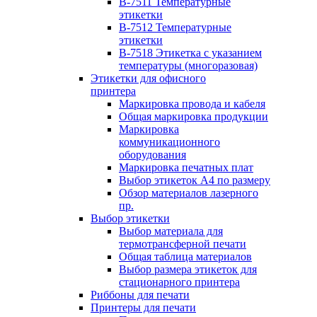
B-7511 Температурные
этикетки
B-7512 Температурные
этикетки
B-7518 Этикетка с указанием
температуры (многоразовая)
Этикетки для офисного
принтера
Маркировка провода и кабеля
Общая маркировка продукции
Маркировка
коммуникационного
оборудования
Маркировка печатных плат
Выбор этикеток А4 по размеру
Обзор материалов лазерного
пр.
Выбор этикетки
Выбор материала для
термотрансферной печати
Общая таблица материалов
Выбор размера этикеток для
стационарного принтера
Риббоны для печати
Принтеры для печати