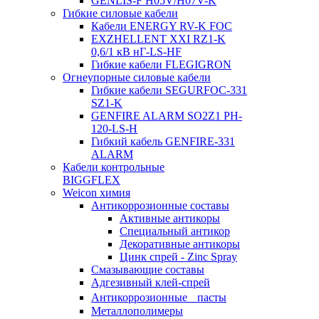
GENLIS-F Н05V/H07V-K
Гибкие силовые кабели
Кабели ENERGY RV-K FOC
EXZHELLENT XXI RZ1-K
0,6/1 кВ нГ-LS-HF
Гибкие кабели FLEGIGRON
Огнеупорные силовые кабели
Гибкие кабели SEGURFOC-331
SZ1-K
GENFIRE ALARM SO2Z1 PH-
120-LS-H
Гибкий кабель GENFIRE-331
ALARM
Кабели контрольные
BIGGFLEX
Weicon химия
Антикоррозионные составы
Активные антикоры
Специальный антикор
Декоративные антикоры
Цинк спрей - Zinc Spray
Смазывающие составы
Адгезивный клей-спрей
Антикоррозионные пасты
Металлополимеры