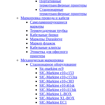
Портативные
термотрансферные принтеры
Стационарные
термотрансферные принтеры
Маркировка провода и кабеля
Самоламинирующиеся
маркеры
Термоусадочная трубка
Кабельные бирки
Маркеры Durasleeve
Маркер флажок
Кабельные клипсы
Этикетка для офисного
принтера
Механическая маркировка
Стационарное оборудование
Sic-marking ec9
SIC-Marking e10-c153
SIC-Marking e10-c153za
SIC-Marking e10-c303
SIC-Marking e10-i61sk
SIC-Marking e10-i113sk
SIC-Marking L-BOX
SIC-Marking XL-BOX
SIC-Marking EC1