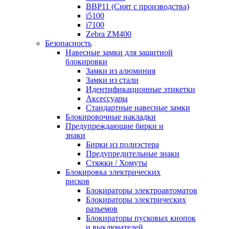
BBP11 (Снят с производства)
i5100
i7100
Zebra ZM400
Безопасность
Навесные замки для защитной
блокировки
Замки из алюминия
Замки из стали
Идентификационные этикетки
Аксессуары
Стандартные навесные замки
Блокировочные накладки
Предупреждающие бирки и
знаки
Бирки из полиэстера
Предупредительные знаки
Стяжки / Хомуты
Блокировка электрических
рисков
Блокираторы электроавтоматов
Блокираторы электрических
разъемов
Блокираторы пусковых кнопок
и выключателей