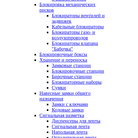
Блокировка механических
рисков
Блокираторы вентилей и
задвижек
Кабельные блокираторы
Блокираторы газо- и
воздухопроводов
Блокираторы клапана
"Бабочка"
Блокировочные боксы
Хранение и переноска
Замковые станции
Блокировочные станции
Бирочные станции
Блокираторные наборы
Сумки
Навесные замки общего
назначения
Замки с ключами
Кодовые замки
Сигнальная разметка
Диспенсеры для ленты
Сигнальная лента
Напольная лента
Оградительная лента