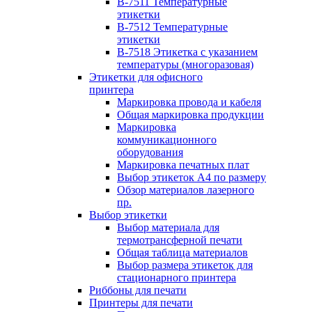
B-7511 Температурные
этикетки
B-7512 Температурные
этикетки
B-7518 Этикетка с указанием
температуры (многоразовая)
Этикетки для офисного
принтера
Маркировка провода и кабеля
Общая маркировка продукции
Маркировка
коммуникационного
оборудования
Маркировка печатных плат
Выбор этикеток А4 по размеру
Обзор материалов лазерного
пр.
Выбор этикетки
Выбор материала для
термотрансферной печати
Общая таблица материалов
Выбор размера этикеток для
стационарного принтера
Риббоны для печати
Принтеры для печати