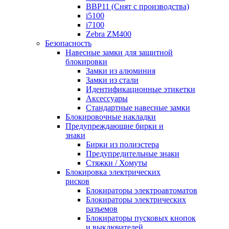
BBP11 (Снят с производства)
i5100
i7100
Zebra ZM400
Безопасность
Навесные замки для защитной
блокировки
Замки из алюминия
Замки из стали
Идентификационные этикетки
Аксессуары
Стандартные навесные замки
Блокировочные накладки
Предупреждающие бирки и
знаки
Бирки из полиэстера
Предупредительные знаки
Стяжки / Хомуты
Блокировка электрических
рисков
Блокираторы электроавтоматов
Блокираторы электрических
разъемов
Блокираторы пусковых кнопок
и выключателей