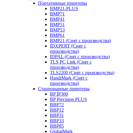
Портативные принтеры
BMP21-PLUS
BMP71
BMP41
BMP51
BMP53
BMP61
BMP21 (Снят с производства)
IDXPERT (Снят с
производства)
IDPAL (Снят с производства)
TLS PC Link (Снят с
производства)
TLS2200 (Снят с производства)
HandiMark (Снят с
производства)
Стационарные принтеры
BP IP300
BP Precision PLUS
BBP72
BBP12
BBP31
BBP33
BBP85
GlobalMark