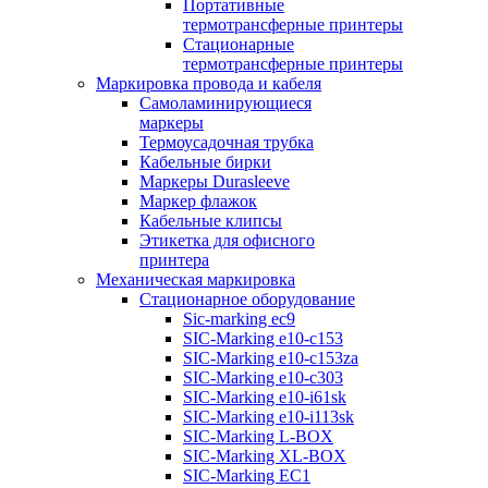
Портативные
термотрансферные принтеры
Стационарные
термотрансферные принтеры
Маркировка провода и кабеля
Самоламинирующиеся
маркеры
Термоусадочная трубка
Кабельные бирки
Маркеры Durasleeve
Маркер флажок
Кабельные клипсы
Этикетка для офисного
принтера
Механическая маркировка
Стационарное оборудование
Sic-marking ec9
SIC-Marking e10-c153
SIC-Marking e10-c153za
SIC-Marking e10-c303
SIC-Marking e10-i61sk
SIC-Marking e10-i113sk
SIC-Marking L-BOX
SIC-Marking XL-BOX
SIC-Marking EC1