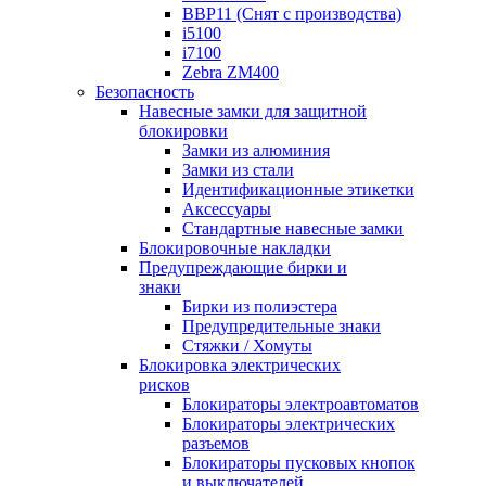
BBP11 (Снят с производства)
i5100
i7100
Zebra ZM400
Безопасность
Навесные замки для защитной
блокировки
Замки из алюминия
Замки из стали
Идентификационные этикетки
Аксессуары
Стандартные навесные замки
Блокировочные накладки
Предупреждающие бирки и
знаки
Бирки из полиэстера
Предупредительные знаки
Стяжки / Хомуты
Блокировка электрических
рисков
Блокираторы электроавтоматов
Блокираторы электрических
разъемов
Блокираторы пусковых кнопок
и выключателей