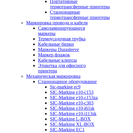
Портативные
термотрансферные принтеры
Стационарные
термотрансферные принтеры
Маркировка провода и кабеля
Самоламинирующиеся
маркеры
Термоусадочная трубка
Кабельные бирки
Маркеры Durasleeve
Маркер флажок
Кабельные клипсы
Этикетка для офисного
принтера
Механическая маркировка
Стационарное оборудование
Sic-marking ec9
SIC-Marking e10-c153
SIC-Marking e10-c153za
SIC-Marking e10-c303
SIC-Marking e10-i61sk
SIC-Marking e10-i113sk
SIC-Marking L-BOX
SIC-Marking XL-BOX
SIC-Marking EC1