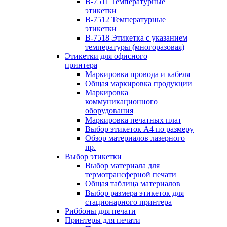
B-7511 Температурные
этикетки
B-7512 Температурные
этикетки
B-7518 Этикетка с указанием
температуры (многоразовая)
Этикетки для офисного
принтера
Маркировка провода и кабеля
Общая маркировка продукции
Маркировка
коммуникационного
оборудования
Маркировка печатных плат
Выбор этикеток А4 по размеру
Обзор материалов лазерного
пр.
Выбор этикетки
Выбор материала для
термотрансферной печати
Общая таблица материалов
Выбор размера этикеток для
стационарного принтера
Риббоны для печати
Принтеры для печати