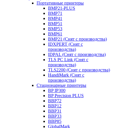
Портативные принтеры
BMP21-PLUS
BMP71
BMP41
BMP51
BMP53
BMP61
BMP21 (Снят с производства)
IDXPERT (Снят с
производства)
IDPAL (Снят с производства)
TLS PC Link (Снят с
производства)
TLS2200 (Снят с производства)
HandiMark (Снят с
производства)
Стационарные принтеры
BP IP300
BP Precision PLUS
BBP72
BBP12
BBP31
BBP33
BBP85
GlobalMark