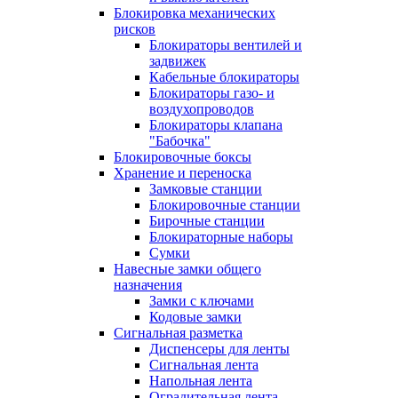
Блокировка механических
рисков
Блокираторы вентилей и
задвижек
Кабельные блокираторы
Блокираторы газо- и
воздухопроводов
Блокираторы клапана
"Бабочка"
Блокировочные боксы
Хранение и переноска
Замковые станции
Блокировочные станции
Бирочные станции
Блокираторные наборы
Сумки
Навесные замки общего
назначения
Замки с ключами
Кодовые замки
Сигнальная разметка
Диспенсеры для ленты
Сигнальная лента
Напольная лента
Оградительная лента